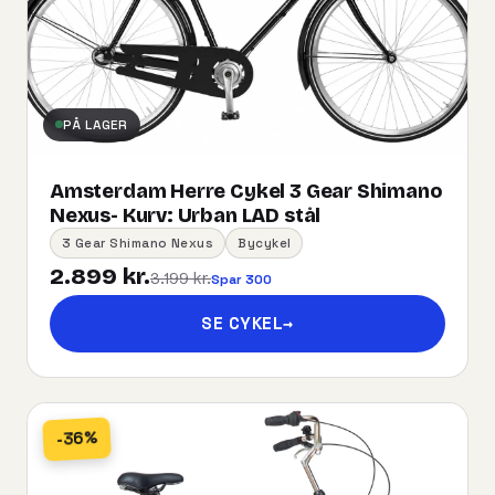
PÅ LAGER
Amsterdam Herre Cykel 3 Gear Shimano
Nexus- Kurv:​ ​Urban​ ​LAD​ ​stål
3 Gear Shimano Nexus
Bycykel
2.899 kr.
3.199 kr.
Spar 300
SE CYKEL
→
-36%