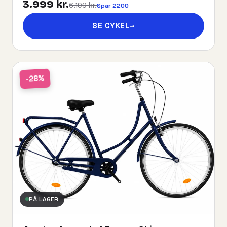
3.999 kr.
6.199 kr.
Spar 2200
SE CYKEL
→
-28%
PÅ LAGER