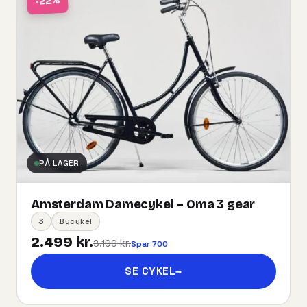
-22%
PÅ LAGER
Amsterdam Damecykel – Oma 3 gear
3
Bycykel
2.499 kr.
3.199 kr.
Spar 700
SE CYKEL
→