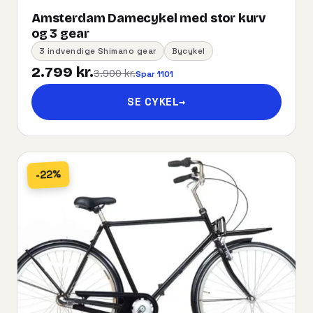
Amsterdam Damecykel med stor kurv
og 3 gear
3 indvendige Shimano gear
Bycykel
2.799 kr.
3.900 kr.
Spar 1101
SE CYKEL
→
-22%