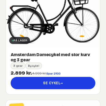
PÅ LAGER
Amsterdam Damecykel med stor kurv
og 3 gear
3 gear
Bycykel
2.899 kr.
4.999 kr.
Spar 2100
SE CYKEL
→