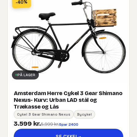
-40%
PÅ LAGER
Amsterdam Herre Cykel 3 Gear Shimano
Nexus- Kurv:​ ​Urban​ ​LAD​ ​stål og
Trækasse og Lås
Cykel 3 Gear Shimano Nexus
Bycykel
3.599 kr.
5.999 kr.
Spar 2400
SE CYKEL
→