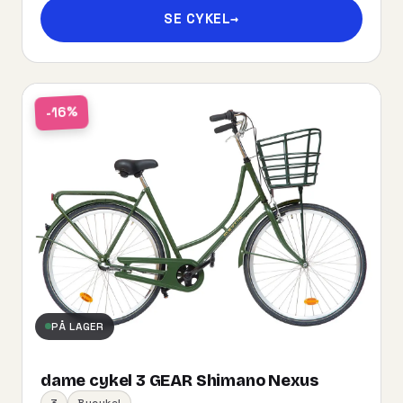
SE CYKEL
→
-16%
PÅ LAGER
dame cykel 3 GEAR Shimano Nexus
3
Bycykel