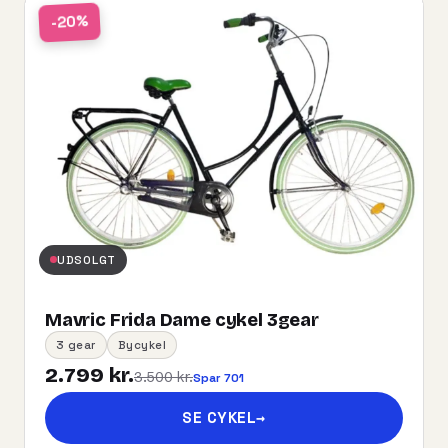
-20%
UDSOLGT
Mavric Frida Dame cykel 3gear
3 gear
Bycykel
2.799 kr.
3.500 kr.
Spar 701
SE CYKEL
→