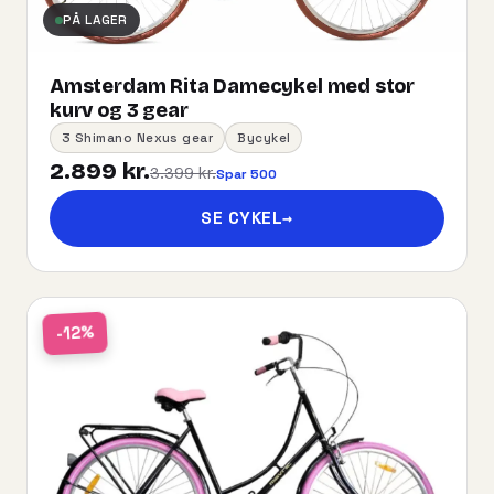
PÅ LAGER
Amsterdam Rita Damecykel med stor
kurv og 3 gear
3 Shimano Nexus gear
Bycykel
2.899 kr.
3.399 kr.
Spar 500
SE CYKEL
→
-12%