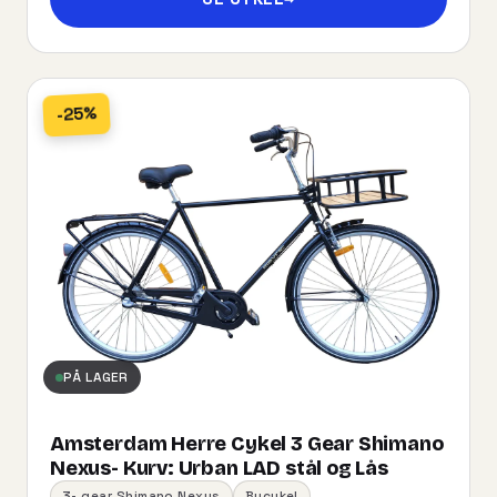
-25%
PÅ LAGER
Amsterdam Herre Cykel 3 Gear Shimano
Nexus- Kurv:​ ​Urban​ ​LAD​ ​stål og Lås
3- gear Shimano Nexus
Bycykel