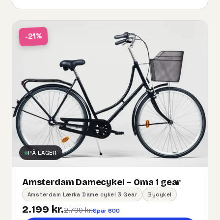
-21%
PÅ LAGER
Amsterdam Damecykel – Oma 1 gear
Amsterdam Lærka Dame cykel 3 Gear
Bycykel
2.199 kr.
2.799 kr.
Spar 600