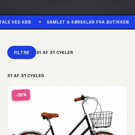
ØB
SAMLET & KØREKLAR FRA BUTIKKEN
RESERV
FILTRE
31 AF 31 CYKLER
31 AF 31 CYKLER
-36%