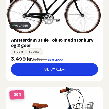
PÅ LAGER
Amsterdam Style Tokyo med stor kurv
og 3 gear
3 gear
Bycykel
3.499 kr.
5.499 kr.
Spar 2000
SE CYKEL
→
-36%