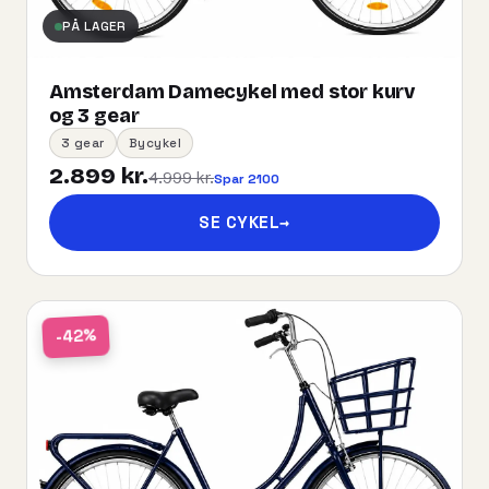
PÅ LAGER
Amsterdam Damecykel med stor kurv
og 3 gear
3 gear
Bycykel
2.899 kr.
4.999 kr.
Spar 2100
SE CYKEL
→
-42%