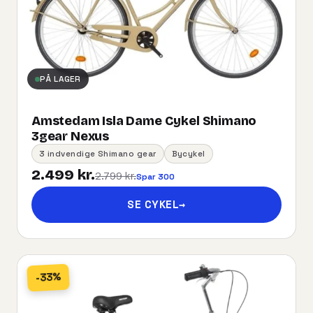
PÅ LAGER
Amstedam Isla Dame Cykel Shimano
3gear Nexus
3 indvendige Shimano gear
Bycykel
2.499 kr.
2.799 kr.
Spar 300
SE CYKEL
→
-33%