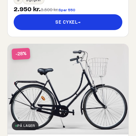
2.950 kr.
3.500 kr.
Spar 550
SE CYKEL
→
-28%
PÅ LAGER