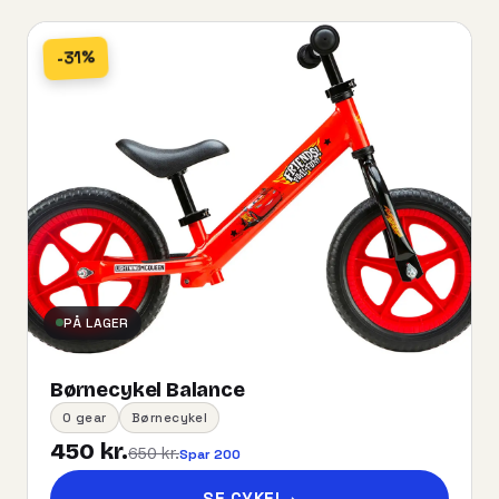
-31%
PÅ LAGER
Børnecykel Balance
0 gear
Børnecykel
450 kr.
650 kr.
Spar 200
SE CYKEL
→