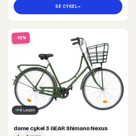
SE CYKEL
→
-16%
PÅ LAGER
dame cykel 3 GEAR Shimano Nexus
3
Bycykel