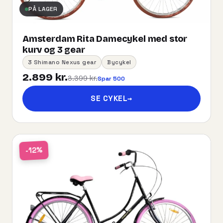
PÅ LAGER
Amsterdam Rita Damecykel med stor
kurv og 3 gear
3 Shimano Nexus gear
Bycykel
2.899 kr.
3.399 kr.
Spar 500
SE CYKEL
→
-12%