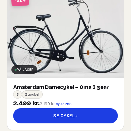
-22%
PÅ LAGER
Amsterdam Damecykel – Oma 3 gear
3
Bycykel
2.499 kr.
3.199 kr.
Spar 700
SE CYKEL
→