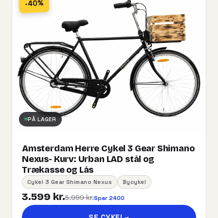
-40%
PÅ LAGER
Amsterdam Herre Cykel 3 Gear Shimano
Nexus- Kurv:​ ​Urban​ ​LAD​ ​stål og
Trækasse og Lås
Cykel 3 Gear Shimano Nexus
Bycykel
3.599 kr.
5.999 kr.
Spar 2400
SE CYKEL
→