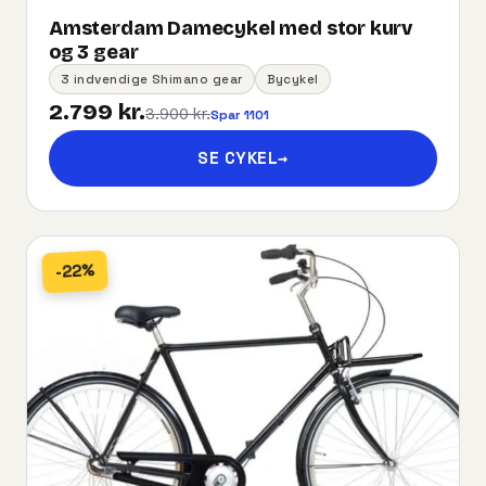
Amsterdam Damecykel med stor kurv
og 3 gear
3 indvendige Shimano gear
Bycykel
2.799 kr.
3.900 kr.
Spar 1101
SE CYKEL
→
-22%