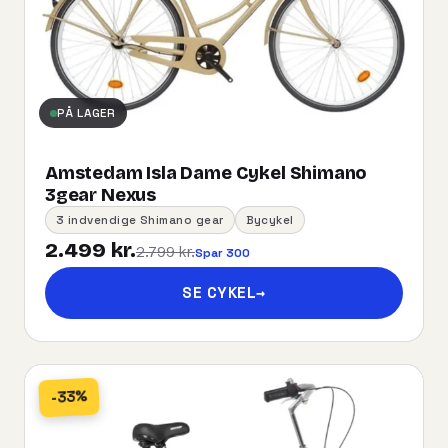
PÅ LAGER
Amstedam Isla Dame Cykel Shimano
3gear Nexus
3 indvendige Shimano gear
Bycykel
2.499 kr.
2.799 kr.
Spar 300
SE CYKEL
→
-33%