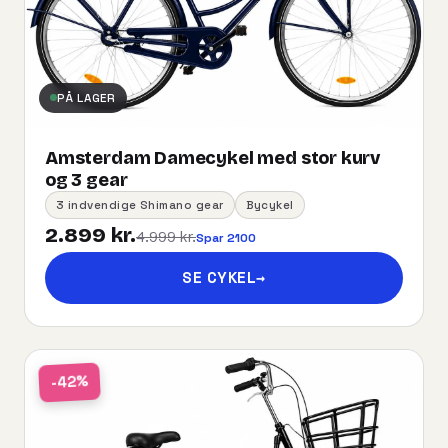
PÅ LAGER
Amsterdam Damecykel med stor kurv
og 3 gear
3 indvendige Shimano gear
Bycykel
2.899 kr.
4.999 kr.
Spar 2100
SE CYKEL
→
-42%