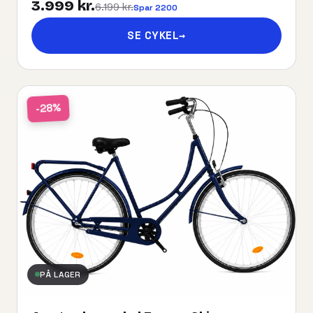
3.999 kr.
6.199 kr.
Spar 2200
SE CYKEL
→
-28%
PÅ LAGER