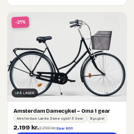
-21%
PÅ LAGER
Amsterdam Damecykel – Oma 1 gear
Amsterdam Lærka Dame cykel 3 Gear
Bycykel
2.199 kr.
2.799 kr.
Spar 600