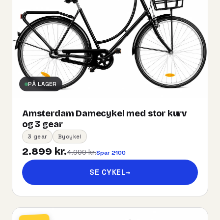
PÅ LAGER
Amsterdam Damecykel med stor kurv
og 3 gear
3 gear
Bycykel
2.899 kr.
4.999 kr.
Spar 2100
SE CYKEL
→