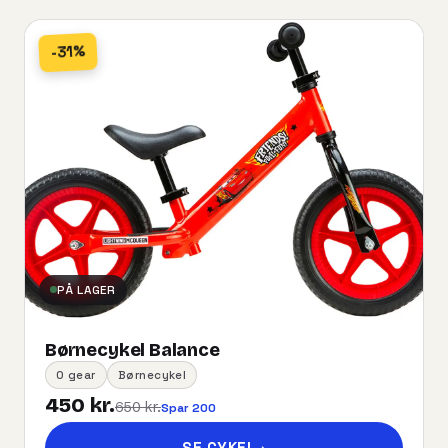
-31%
PÅ LAGER
Børnecykel Balance
0 gear
Børnecykel
450 kr.
650 kr.
Spar 200
SE CYKEL
→