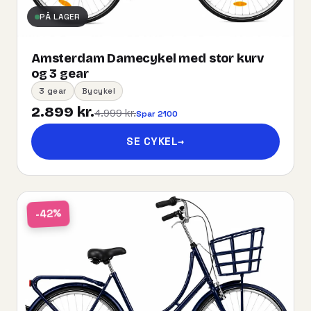
PÅ LAGER
Amsterdam Damecykel med stor kurv
og 3 gear
3 gear
Bycykel
2.899 kr.
4.999 kr.
Spar 2100
SE CYKEL
→
-42%