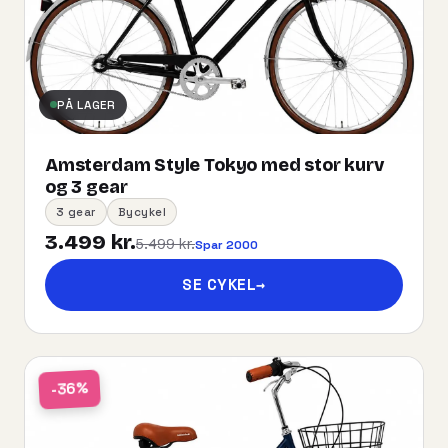
PÅ LAGER
Amsterdam Style Tokyo med stor kurv
og 3 gear
3 gear
Bycykel
3.499 kr.
5.499 kr.
Spar 2000
SE CYKEL
→
-36%