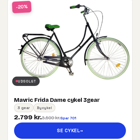
-20%
UDSOLGT
Mavric Frida Dame cykel 3gear
3 gear
Bycykel
2.799 kr.
3.500 kr.
Spar 701
SE CYKEL
→