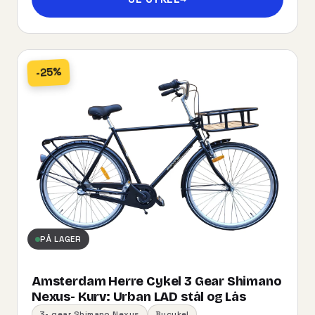
-25%
PÅ LAGER
Amsterdam Herre Cykel 3 Gear Shimano
Nexus- Kurv:​ ​Urban​ ​LAD​ ​stål og Lås
3- gear Shimano Nexus
Bycykel