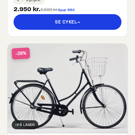
2.950 kr.
3.500 kr.
Spar 550
SE CYKEL
→
-28%
PÅ LAGER