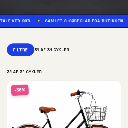
ØB
SAMLET & KØREKLAR FRA BUTIKKEN
RESERV
FILTRE
31 AF 31 CYKLER
31 AF 31 CYKLER
-36%