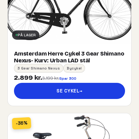
PÅ LAGER
Amsterdam Herre Cykel 3 Gear Shimano
Nexus- Kurv:​ ​Urban​ ​LAD​ ​stål
3 Gear Shimano Nexus
Bycykel
2.899 kr.
3.199 kr.
Spar 300
SE CYKEL
→
-36%