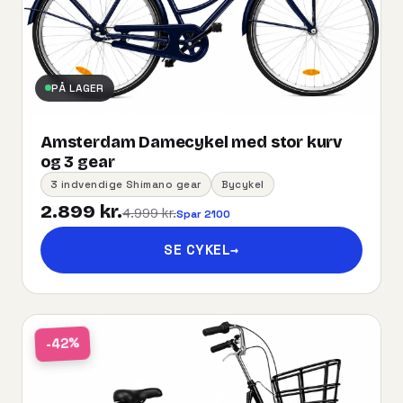
PÅ LAGER
Amsterdam Damecykel med stor kurv
og 3 gear
3 indvendige Shimano gear
Bycykel
2.899 kr.
4.999 kr.
Spar 2100
SE CYKEL
→
-42%