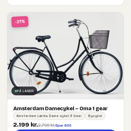
-21%
PÅ LAGER
Amsterdam Damecykel – Oma 1 gear
Amsterdam Lærka Dame cykel 3 Gear
Bycykel
2.199 kr.
2.799 kr.
Spar 600