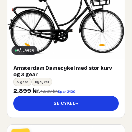
PÅ LAGER
Amsterdam Damecykel med stor kurv
og 3 gear
3 gear
Bycykel
2.899 kr.
4.999 kr.
Spar 2100
SE CYKEL
→