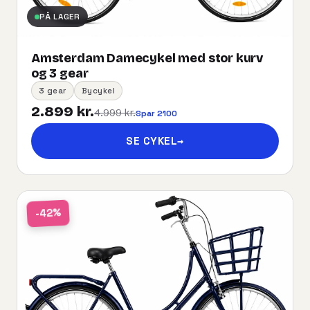
PÅ LAGER
Amsterdam Damecykel med stor kurv
og 3 gear
3 gear
Bycykel
2.899 kr.
4.999 kr.
Spar 2100
SE CYKEL
→
-42%