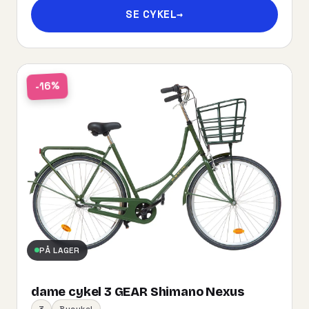
SE CYKEL
→
-16%
PÅ LAGER
dame cykel 3 GEAR Shimano Nexus
3
Bycykel