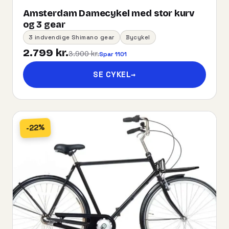
Amsterdam Damecykel med stor kurv
og 3 gear
3 indvendige Shimano gear
Bycykel
2.799 kr.
3.900 kr.
Spar 1101
SE CYKEL
→
-22%