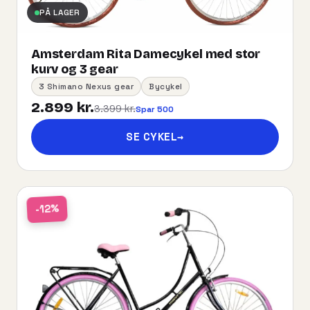
PÅ LAGER
Amsterdam Rita Damecykel med stor
kurv og 3 gear
3 Shimano Nexus gear
Bycykel
2.899 kr.
3.399 kr.
Spar 500
SE CYKEL
→
-12%