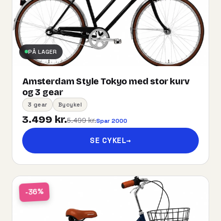
PÅ LAGER
Amsterdam Style Tokyo med stor kurv
og 3 gear
3 gear
Bycykel
3.499 kr.
5.499 kr.
Spar 2000
SE CYKEL
→
-36%