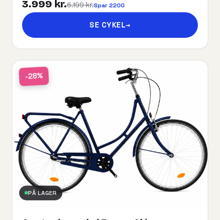
3.999 kr.
6.199 kr.
Spar 2200
SE CYKEL
→
-28%
PÅ LAGER