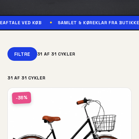
ED KØB
SAMLET & KØREKLAR FRA BUTIKKEN
RE
FILTRE
31 AF 31 CYKLER
31 AF 31 CYKLER
-36%