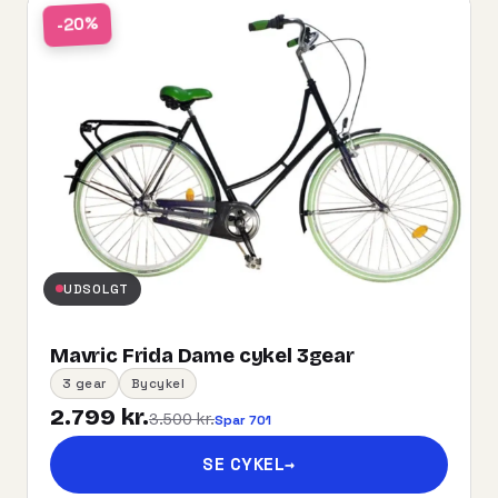
-20%
UDSOLGT
Mavric Frida Dame cykel 3gear
3 gear
Bycykel
2.799 kr.
3.500 kr.
Spar 701
SE CYKEL
→