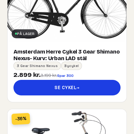
PÅ LAGER
Amsterdam Herre Cykel 3 Gear Shimano
Nexus- Kurv:​ ​Urban​ ​LAD​ ​stål
3 Gear Shimano Nexus
Bycykel
2.899 kr.
3.199 kr.
Spar 300
SE CYKEL
→
-36%