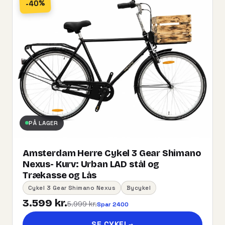
-40%
PÅ LAGER
Amsterdam Herre Cykel 3 Gear Shimano
Nexus- Kurv:​ ​Urban​ ​LAD​ ​stål og
Trækasse og Lås
Cykel 3 Gear Shimano Nexus
Bycykel
3.599 kr.
5.999 kr.
Spar 2400
SE CYKEL
→