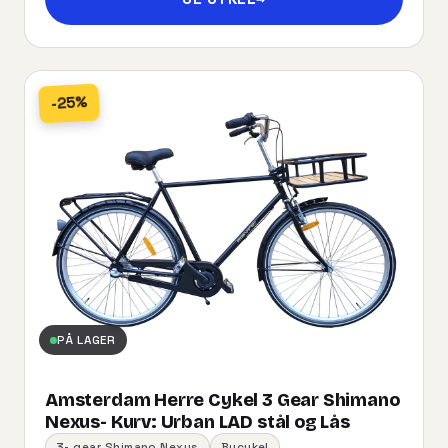
-25%
PÅ LAGER
Amsterdam Herre Cykel 3 Gear Shimano
Nexus- Kurv:​ ​Urban​ ​LAD​ ​stål og Lås
3- gear Shimano Nexus
Bycykel