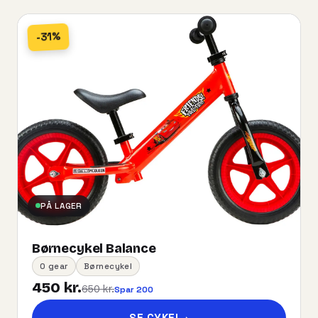
-31%
PÅ LAGER
Børnecykel Balance
0 gear
Børnecykel
450 kr.
650 kr.
Spar 200
SE CYKEL
→