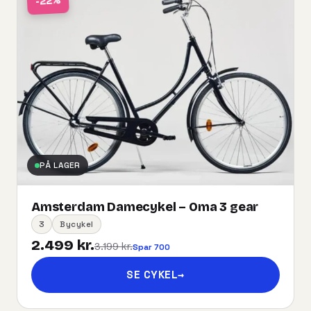
-22%
PÅ LAGER
Amsterdam Damecykel – Oma 3 gear
3
Bycykel
2.499 kr.
3.199 kr.
Spar 700
SE CYKEL
→