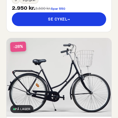
2.950 kr.
3.500 kr.
Spar 550
SE CYKEL
→
-28%
PÅ LAGER