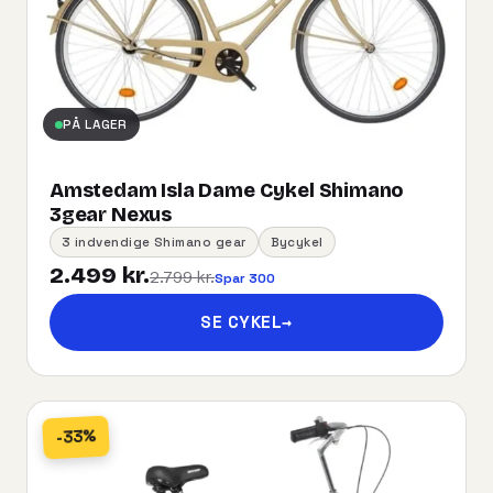
PÅ LAGER
Amstedam Isla Dame Cykel Shimano
3gear Nexus
3 indvendige Shimano gear
Bycykel
2.499 kr.
2.799 kr.
Spar 300
SE CYKEL
→
-33%