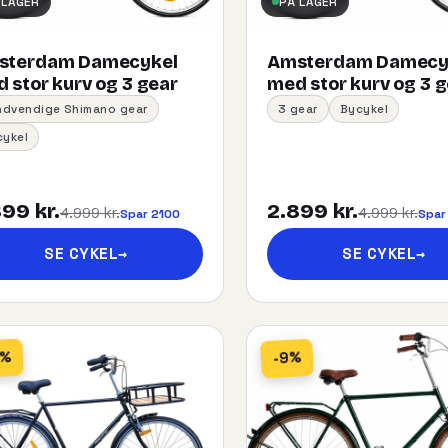
 LAGER
PÅ LAGER
sterdam Damecykel
Amsterdam Damecy
 stor kurv og 3 gear
med stor kurv og 3 
indvendige Shimano gear
3 gear
Bycykel
cykel
99 kr.
2.899 kr.
4.999 kr.
4.999 kr.
Spar 2100
Spar
SE CYKEL
→
SE CYKEL
→
5%
-9%