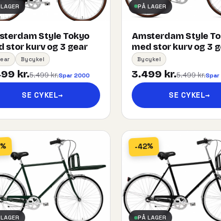
 LAGER
PÅ LAGER
terdam Style Tokyo
Amsterdam Style T
 stor kurv og 3 gear
med stor kurv og 3 
ear
Bycykel
Bycykel
99 kr.
3.499 kr.
5.499 kr.
5.499 kr.
Spar 2000
Spar
SE CYKEL
→
SE CYKEL
→
2%
-42%
 LAGER
PÅ LAGER