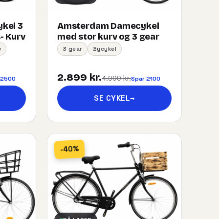
kel 3
Amsterdam Damecykel
- Kurv
med stor kurv og 3 gear
v
3 gear
Bycykel
2.899 kr.
4.999 kr.
 2500
Spar 2100
SE CYKEL
→
-40%