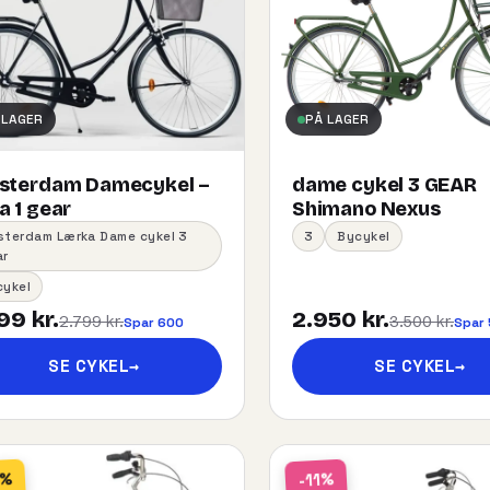
 LAGER
PÅ LAGER
sterdam Damecykel –
dame cykel 3 GEAR
 1 gear
Shimano Nexus
sterdam Lærka Dame cykel 3
3
Bycykel
ar
cykel
99 kr.
2.950 kr.
2.799 kr.
3.500 kr.
Spar 600
Spar
SE CYKEL
→
SE CYKEL
→
2%
-11%