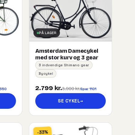
PÅ LAGER
Amsterdam Damecykel
med stor kurv og 3 gear
3 indvendige Shimano gear
Bycykel
2.799 kr.
3.900 kr.
 550
Spar 1101
SE CYKEL
→
-33%