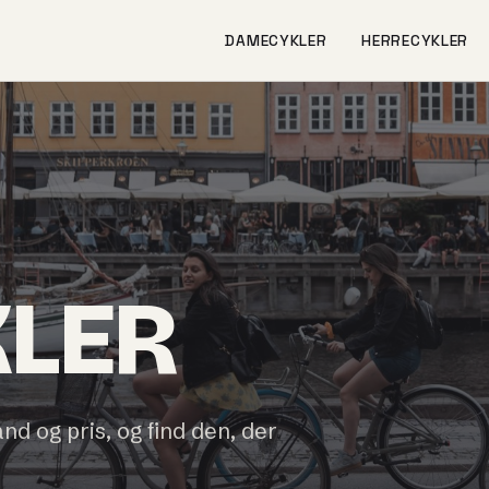
DAMECYKLER
HERRECYKLER
KLER
and og pris, og find den, der