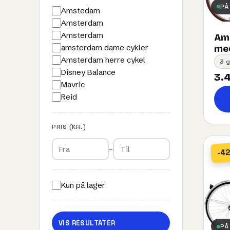
PÅ
Amstedam
Amsterdam
Amsterdam
Ams
amsterdam dame cykler
med
Amsterdam herre cykel
3 g
Disney Balance
3.4
Mavric
Reid
PRIS (KR.)
–
-4
Kun på lager
VIS RESULTATER
PÅ