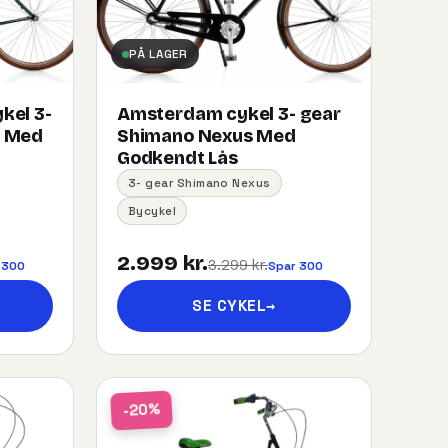
PÅ LAGER
kel 3-
Amsterdam cykel 3- gear
s Med
Shimano Nexus Med
Godkendt Lås
3- gear Shimano Nexus
Bycykel
2.999 kr.
3.299 kr.
 300
Spar 300
SE CYKEL
→
-20%