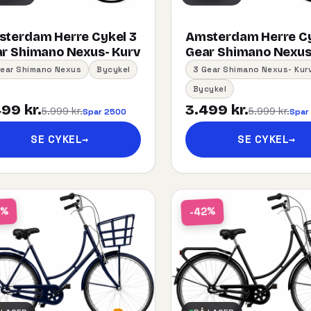
terdam Herre Cykel 3
Amsterdam Herre Cy
r Shimano Nexus- Kurv
Gear Shimano Nexus
Gear Shimano Nexus
Bycykel
3 Gear Shimano Nexus- Kur
Bycykel
99 kr.
3.499 kr.
5.999 kr.
5.999 kr.
Spar 2500
Spar
SE CYKEL
→
SE CYKEL
→
2%
-42%