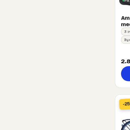
PÅ
Am
med
3 
By
2.8
-2