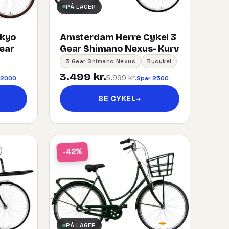
PÅ LAGER
okyo
Amsterdam Herre Cykel 3
gear
Gear Shimano Nexus- Kurv
3 Gear Shimano Nexus
Bycykel
3.499 kr.
5.999 kr.
 2000
Spar 2500
SE CYKEL
→
-42%
PÅ LAGER