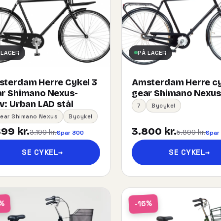
 LAGER
PÅ LAGER
terdam Herre Cykel 3
Amsterdam Herre cy
r Shimano Nexus-
gear Shimano Nexus
:​ ​Urban​ ​LAD​ ​stål
7
Bycykel
Gear Shimano Nexus
Bycykel
99 kr.
3.800 kr.
3.199 kr.
5.899 kr.
Spar 300
Spar
SE CYKEL
→
SE CYKEL
→
-16%
1%