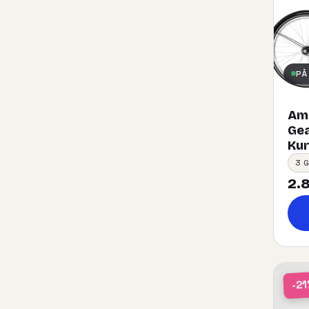
PÅ
Ams
Gea
Kurv
3 
2.8
-2