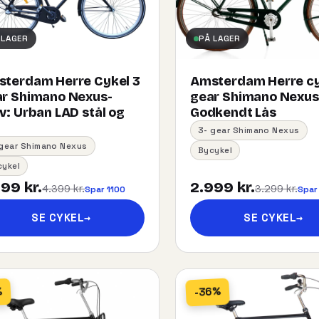
 LAGER
PÅ LAGER
terdam Herre Cykel 3
Amsterdam Herre cy
r Shimano Nexus-
gear Shimano Nexu
:​ ​Urban​ ​LAD​ ​stål og
Godkendt Lås
3- gear Shimano Nexus
 gear Shimano Nexus
Bycykel
cykel
99 kr.
2.999 kr.
4.399 kr.
3.299 kr.
Spar 1100
Spar
SE CYKEL
→
SE CYKEL
→
-36%
%