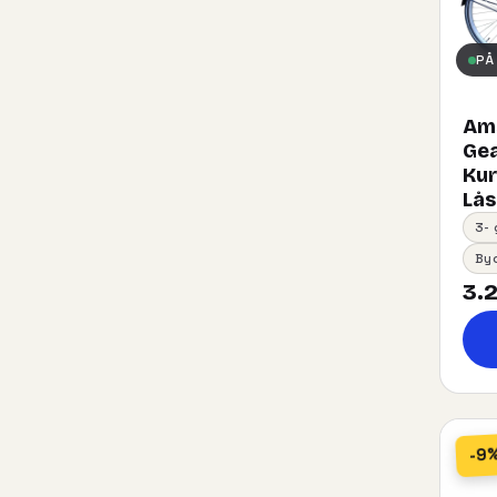
PÅ
Ams
Gea
Kurv
Lås
3-
By
3.2
-9