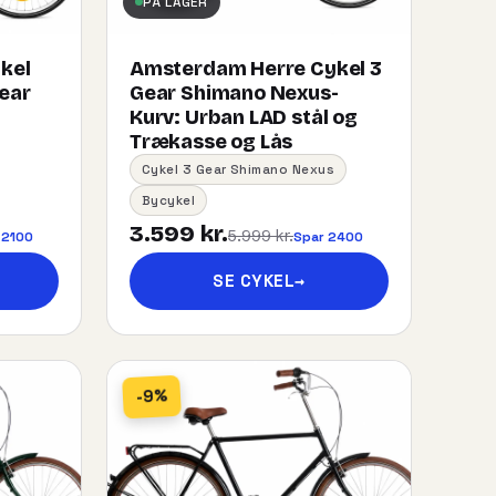
PÅ LAGER
kel
Amsterdam Herre Cykel 3
gear
Gear Shimano Nexus-
Kurv:​ ​Urban​ ​LAD​ ​stål og
Trækasse og Lås
Cykel 3 Gear Shimano Nexus
Bycykel
3.599 kr.
5.999 kr.
 2100
Spar 2400
SE CYKEL
→
-9%