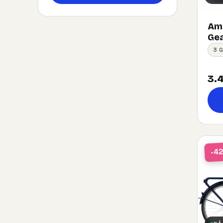
Ams
Gea
3 
3.4
-4