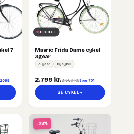
UDSOLGT
kel 7
Mavric Frida Dame cykel
3gear
3 gear
Bycykel
2.799 kr.
3.500 kr.
 2099
Spar 701
SE CYKEL
→
-28%