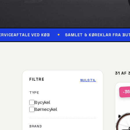
LE VED KØB
SAMLET & KØREKLAR FRA BUTIKKEN
31 AF 
FILTRE
NULSTIL
-3
TYPE
Bycykel
Børnecykel
BRAND