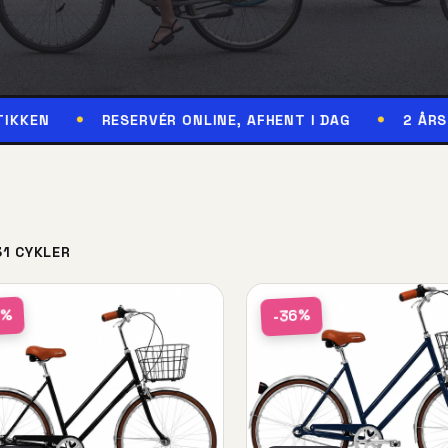
RESERVÉR ONLINE, AFHENT I DAG
2 ÅRS GARANTI
31 CYKLER
6%
-36%