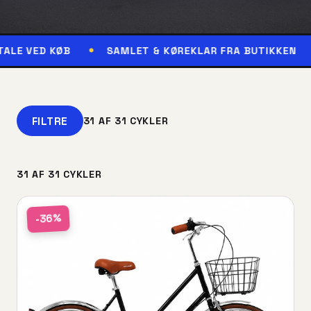
ØB
SAMLET & KØREKLAR FRA BUTIKKEN
RESERV
FILTRE
31 AF 31 CYKLER
31 AF 31 CYKLER
-36%