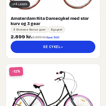
PÅ LAGER
Amsterdam Rita Damecykel med stor
kurv og 3 gear
3 Shimano Nexus gear
Bycykel
2.899 kr.
3.399 kr.
Spar 500
SE CYKEL
→
-12%