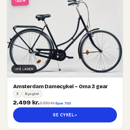
-22%
PÅ LAGER
Amsterdam Damecykel – Oma 3 gear
3
Bycykel
2.499 kr.
3.199 kr.
Spar 700
SE CYKEL
→