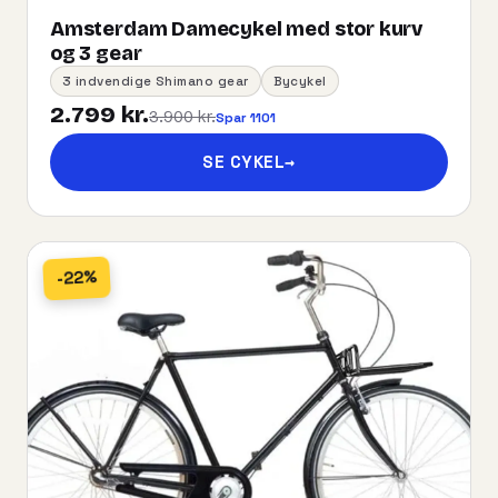
Amsterdam Damecykel med stor kurv
og 3 gear
3 indvendige Shimano gear
Bycykel
2.799 kr.
3.900 kr.
Spar 1101
SE CYKEL
→
-22%