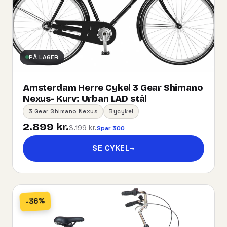
PÅ LAGER
Amsterdam Herre Cykel 3 Gear Shimano
Nexus- Kurv:​ ​Urban​ ​LAD​ ​stål
3 Gear Shimano Nexus
Bycykel
2.899 kr.
3.199 kr.
Spar 300
SE CYKEL
→
-36%