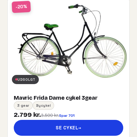
-20%
UDSOLGT
Mavric Frida Dame cykel 3gear
3 gear
Bycykel
2.799 kr.
3.500 kr.
Spar 701
SE CYKEL
→