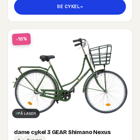
SE CYKEL
→
-16%
PÅ LAGER
dame cykel 3 GEAR Shimano Nexus
3
Bycykel