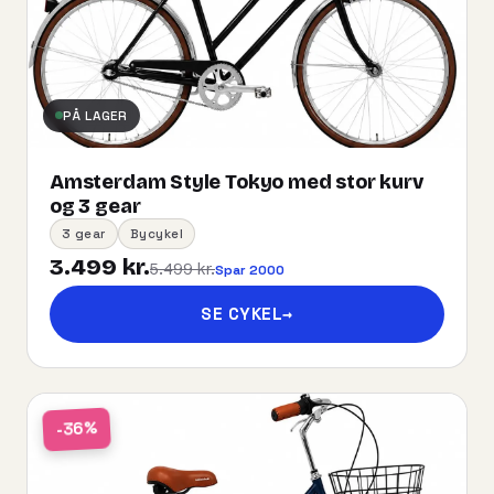
PÅ LAGER
Amsterdam Style Tokyo med stor kurv
og 3 gear
3 gear
Bycykel
3.499 kr.
5.499 kr.
Spar 2000
SE CYKEL
→
-36%