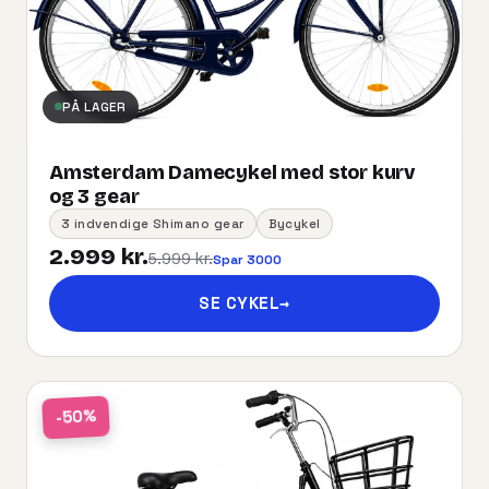
PÅ LAGER
Amsterdam Damecykel med stor kurv
og 3 gear
3 indvendige Shimano gear
Bycykel
2.999 kr.
5.999 kr.
Spar 3000
SE CYKEL
→
-50%