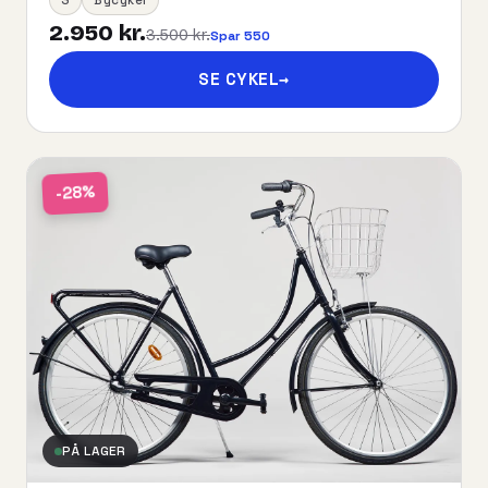
2.950 kr.
3.500 kr.
Spar 550
SE CYKEL
→
-28%
PÅ LAGER