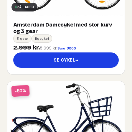
PÅ LAGER
Amsterdam Damecykel med stor kurv
og 3 gear
3 gear
Bycykel
2.999 kr.
5.999 kr.
Spar 3000
SE CYKEL
→
-50%