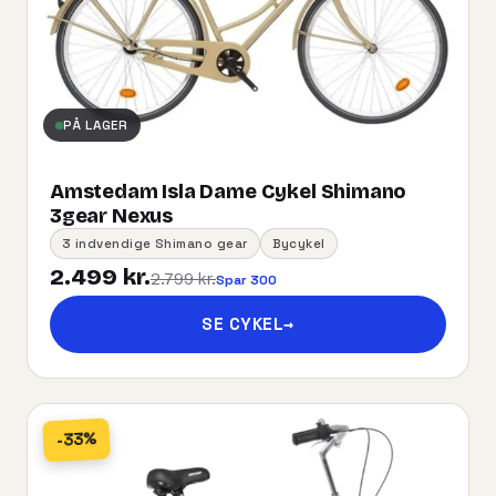
PÅ LAGER
Amstedam Isla Dame Cykel Shimano
3gear Nexus
3 indvendige Shimano gear
Bycykel
2.499 kr.
2.799 kr.
Spar 300
SE CYKEL
→
-33%