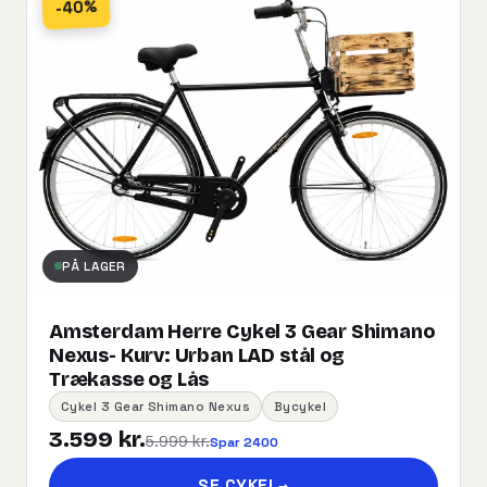
-40%
PÅ LAGER
Amsterdam Herre Cykel 3 Gear Shimano
Nexus- Kurv:​ ​Urban​ ​LAD​ ​stål og
Trækasse og Lås
Cykel 3 Gear Shimano Nexus
Bycykel
3.599 kr.
5.999 kr.
Spar 2400
SE CYKEL
→