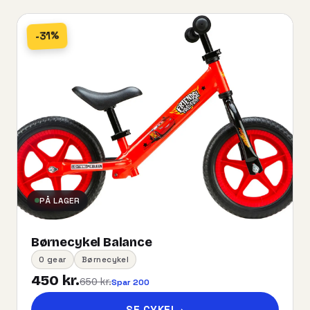
-31%
PÅ LAGER
Børnecykel Balance
0 gear
Børnecykel
450 kr.
650 kr.
Spar 200
SE CYKEL
→