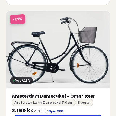
-21%
PÅ LAGER
Amsterdam Damecykel – Oma 1 gear
Amsterdam Lærka Dame cykel 3 Gear
Bycykel
2.199 kr.
2.799 kr.
Spar 600