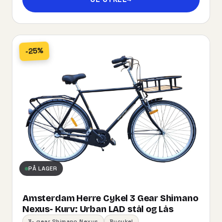
-25%
PÅ LAGER
Amsterdam Herre Cykel 3 Gear Shimano
Nexus- Kurv:​ ​Urban​ ​LAD​ ​stål og Lås
3- gear Shimano Nexus
Bycykel