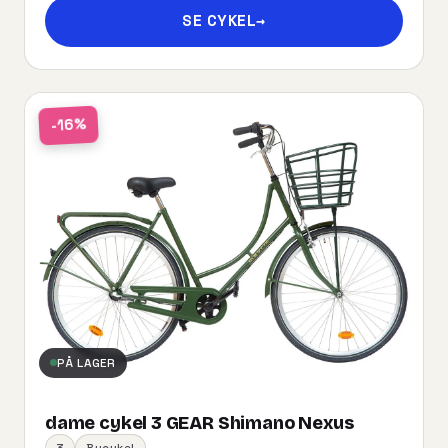
SE CYKEL
→
-16%
PÅ LAGER
dame cykel 3 GEAR Shimano Nexus
3
Bycykel