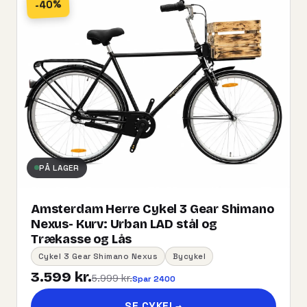
-40%
PÅ LAGER
Amsterdam Herre Cykel 3 Gear Shimano
Nexus- Kurv:​ ​Urban​ ​LAD​ ​stål og
Trækasse og Lås
Cykel 3 Gear Shimano Nexus
Bycykel
3.599 kr.
5.999 kr.
Spar 2400
SE CYKEL
→