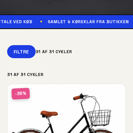
B
SAMLET & KØREKLAR FRA BUTIKKEN
RESERVÉ
FILTRE
31 AF 31 CYKLER
31 AF 31 CYKLER
-36%