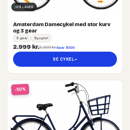
PÅ LAGER
Amsterdam Damecykel med stor kurv
og 3 gear
3 gear
Bycykel
2.999 kr.
5.999 kr.
Spar 3000
SE CYKEL
→
-50%