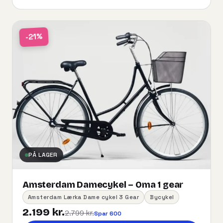
-21%
PÅ LAGER
Amsterdam Damecykel – Oma 1 gear
Amsterdam Lærka Dame cykel 3 Gear
Bycykel
2.199 kr.
2.799 kr.
Spar 600