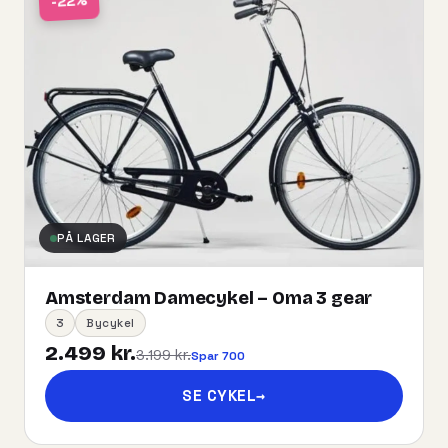
-22%
PÅ LAGER
Amsterdam Damecykel – Oma 3 gear
3
Bycykel
2.499 kr.
3.199 kr.
Spar 700
SE CYKEL
→