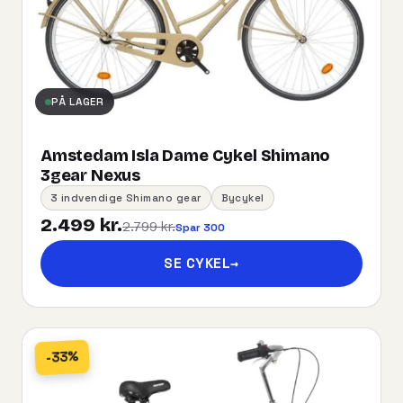
PÅ LAGER
Amstedam Isla Dame Cykel Shimano
3gear Nexus
3 indvendige Shimano gear
Bycykel
2.499 kr.
2.799 kr.
Spar 300
SE CYKEL
→
-33%