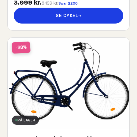
3.999 kr.
6.199 kr.
Spar 2200
SE CYKEL
→
-28%
PÅ LAGER