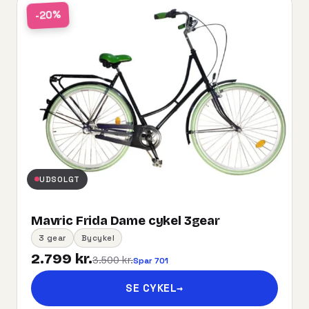
-20%
UDSOLGT
Mavric Frida Dame cykel 3gear
3 gear
Bycykel
2.799 kr.
3.500 kr.
Spar 701
SE CYKEL
→