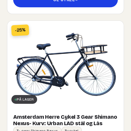
-25%
PÅ LAGER
Amsterdam Herre Cykel 3 Gear Shimano
Nexus- Kurv:​ ​Urban​ ​LAD​ ​stål og Lås
3- gear Shimano Nexus
Bycykel