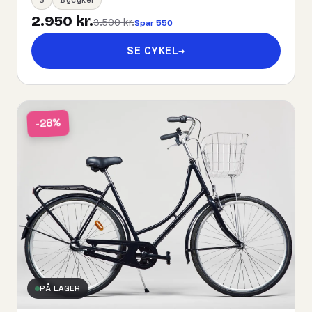
2.950 kr.
3.500 kr.
Spar 550
SE CYKEL
→
-28%
PÅ LAGER