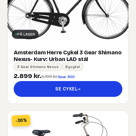
PÅ LAGER
Amsterdam Herre Cykel 3 Gear Shimano
Nexus- Kurv:​ ​Urban​ ​LAD​ ​stål
3 Gear Shimano Nexus
Bycykel
2.899 kr.
3.199 kr.
Spar 300
SE CYKEL
→
-36%