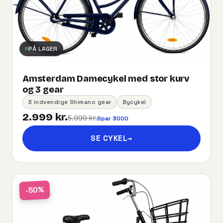
PÅ LAGER
Amsterdam Damecykel med stor kurv
og 3 gear
3 indvendige Shimano gear
Bycykel
2.999 kr.
5.999 kr.
Spar 3000
SE CYKEL
→
-50%