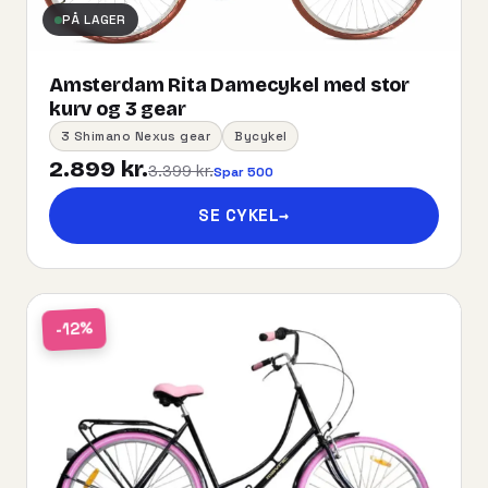
PÅ LAGER
Amsterdam Rita Damecykel med stor
kurv og 3 gear
3 Shimano Nexus gear
Bycykel
2.899 kr.
3.399 kr.
Spar 500
SE CYKEL
→
-12%