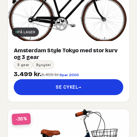
PÅ LAGER
Amsterdam Style Tokyo med stor kurv
og 3 gear
3 gear
Bycykel
3.499 kr.
5.499 kr.
Spar 2000
SE CYKEL
→
-36%