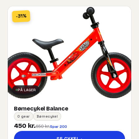
-31%
PÅ LAGER
Børnecykel Balance
0 gear
Børnecykel
450 kr.
650 kr.
Spar 200
SE CYKEL
→