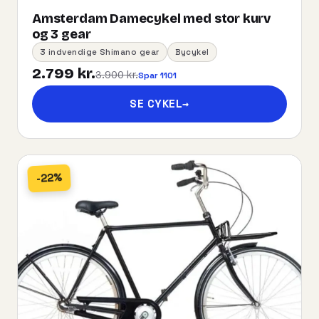
Amsterdam Damecykel med stor kurv
og 3 gear
3 indvendige Shimano gear
Bycykel
2.799 kr.
3.900 kr.
Spar 1101
SE CYKEL
→
-22%