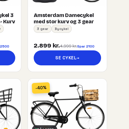
kel 3
Amsterdam Damecykel
- Kurv
med stor kurv og 3 gear
v
3 gear
Bycykel
2.899 kr.
4.999 kr.
 2500
Spar 2100
SE CYKEL
→
-40%