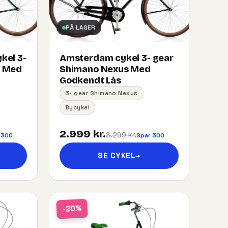
PÅ LAGER
kel 3-
Amsterdam cykel 3- gear
s Med
Shimano Nexus Med
Godkendt Lås
3- gear Shimano Nexus
Bycykel
2.999 kr.
3.299 kr.
 300
Spar 300
SE CYKEL
→
-20%