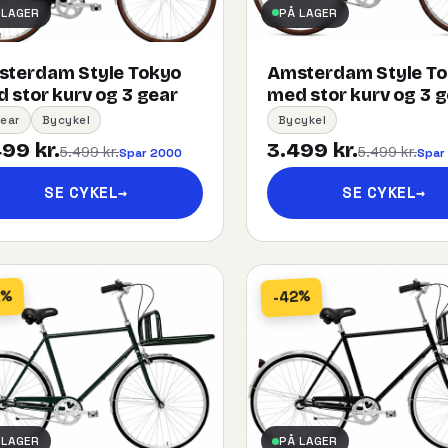
 LAGER
PÅ LAGER
terdam Style Tokyo
Amsterdam Style T
 stor kurv og 3 gear
med stor kurv og 3 
ear
Bycykel
Bycykel
99 kr.
3.499 kr.
5.499 kr.
5.499 kr.
Spar 2000
Spar
SE CYKEL
→
SE CYKEL
→
2%
-42%
 LAGER
PÅ LAGER