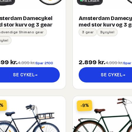
 LAGER
PÅ LAGER
sterdam Damecykel
Amsterdam Damecy
 stor kurv og 3 gear
med stor kurv og 3 
indvendige Shimano gear
3 gear
Bycykel
cykel
99 kr.
2.899 kr.
4.999 kr.
4.999 kr.
Spar 2100
Spar
SE CYKEL
→
SE CYKEL
→
5%
-9%