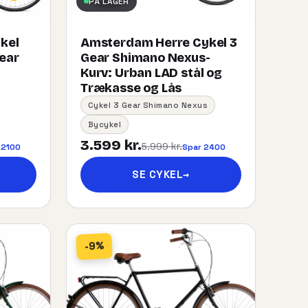
PÅ LAGER
kel
Amsterdam Herre Cykel 3
gear
Gear Shimano Nexus-
Kurv:​ ​Urban​ ​LAD​ ​stål og
Trækasse og Lås
Cykel 3 Gear Shimano Nexus
Bycykel
3.599 kr.
5.999 kr.
 2100
Spar 2400
SE CYKEL
→
-9%