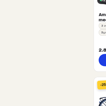
PÅ
Am
med
3 
By
2.8
-2