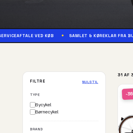
FTALE VED KØB
SAMLET & KØREKLAR FRA BUTIKKEN
31 AF 
FILTRE
NULSTIL
-3
TYPE
Bycykel
Børnecykel
BRAND