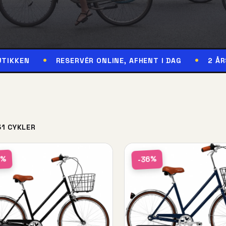
RESERVÉR ONLINE, AFHENT I DAG
2 ÅRS GARANT
31 CYKLER
6%
-36%