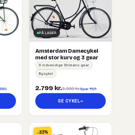
PÅ LAGER
Amsterdam Damecykel
med stor kurv og 3 gear
3 indvendige Shimano gear
Bycykel
2.799 kr.
3.900 kr.
 550
Spar 1101
SE CYKEL
→
-33%