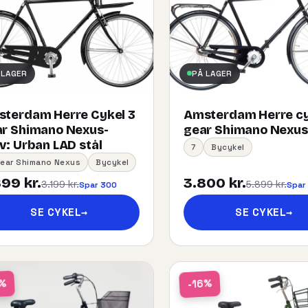
 LAGER
PÅ LAGER
terdam Herre Cykel 3
Amsterdam Herre cy
r Shimano Nexus-
gear Shimano Nexus
:​ ​Urban​ ​LAD​ ​stål
7
Bycykel
Gear Shimano Nexus
Bycykel
99 kr.
3.800 kr.
3.199 kr.
5.899 kr.
Spar 300
Spar
SE CYKEL
→
SE CYKEL
→
-16%
1%