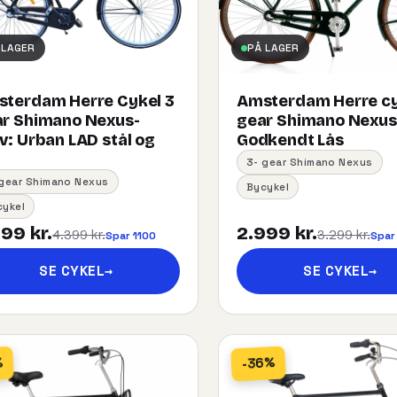
 LAGER
PÅ LAGER
terdam Herre Cykel 3
Amsterdam Herre cy
r Shimano Nexus-
gear Shimano Nexu
:​ ​Urban​ ​LAD​ ​stål og
Godkendt Lås
3- gear Shimano Nexus
 gear Shimano Nexus
Bycykel
cykel
99 kr.
2.999 kr.
4.399 kr.
3.299 kr.
Spar 1100
Spar
SE CYKEL
→
SE CYKEL
→
-36%
%