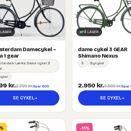
 LAGER
PÅ LAGER
sterdam Damecykel –
dame cykel 3 GEAR
 1 gear
Shimano Nexus
sterdam Lærka Dame cykel 3
3
Bycykel
ar
cykel
99 kr.
2.950 kr.
2.799 kr.
3.500 kr.
Spar 600
Spar
SE CYKEL
→
SE CYKEL
→
2%
-11%