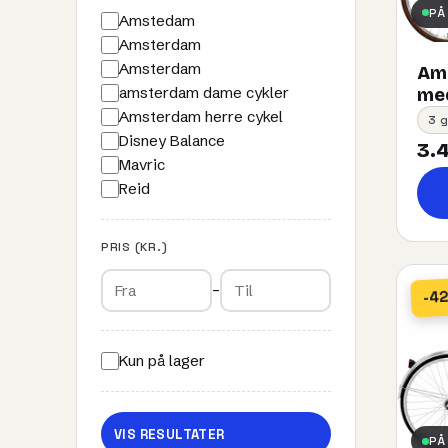
PÅ
Amstedam
Amsterdam
Amsterdam
Ams
amsterdam dame cykler
med
Amsterdam herre cykel
3 g
Disney Balance
3.4
Mavric
Reid
PRIS (KR.)
–
-4
Kun på lager
VIS RESULTATER
PÅ