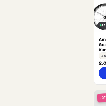
PÅ
Ams
Gea
Kurv
3 
2.8
-2