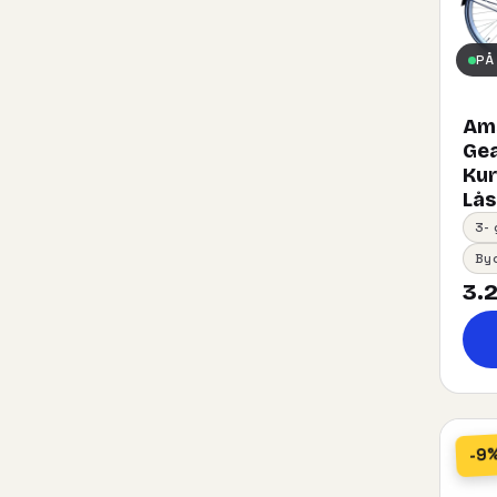
PÅ
Ams
Gea
Kurv
Lås
3-
By
3.2
-9