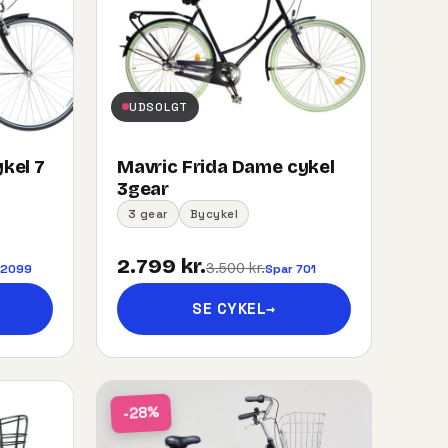
UDSOLGT
kel 7
Mavric Frida Dame cykel
3gear
3 gear
Bycykel
2.799 kr.
3.500 kr.
 2099
Spar 701
SE CYKEL
→
-28%