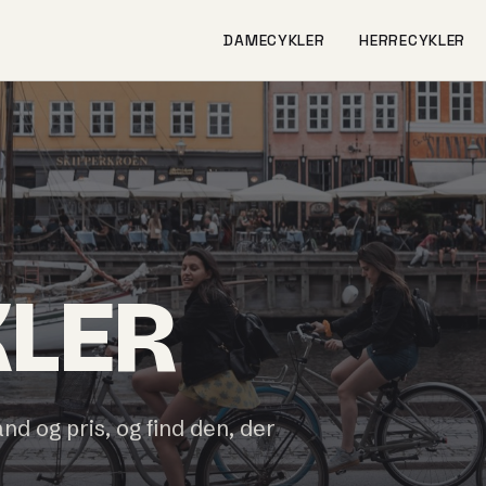
DAMECYKLER
HERRECYKLER
KLER
and og pris, og find den, der