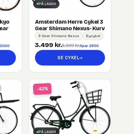
PÅ LAGER
okyo
Amsterdam Herre Cykel 3
gear
Gear Shimano Nexus- Kurv
3 Gear Shimano Nexus
Bycykel
3.499 kr.
5.999 kr.
 2000
Spar 2500
SE CYKEL
→
-42%
PÅ LAGER