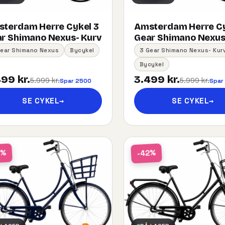
terdam Herre Cykel 3
Amsterdam Herre Cy
r Shimano Nexus- Kurv
Gear Shimano Nexus
Gear Shimano Nexus
Bycykel
3 Gear Shimano Nexus- Kur
Bycykel
99 kr.
3.499 kr.
5.999 kr.
5.999 kr.
Spar 2500
Spar
SE CYKEL
→
SE CYKEL
→
2%
-42%