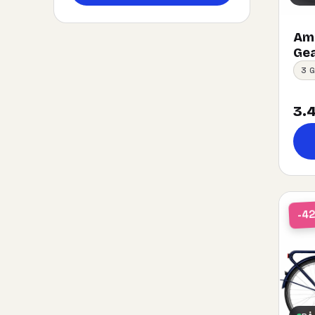
Ams
Gea
3 
3.4
-4