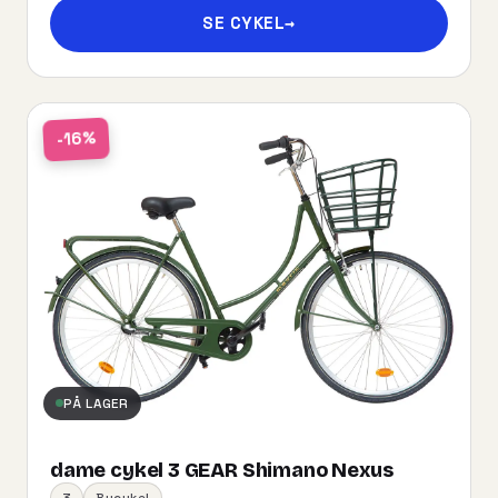
SE CYKEL
→
-16%
PÅ LAGER
dame cykel 3 GEAR Shimano Nexus
3
Bycykel