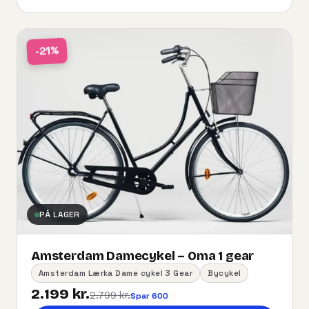
-21%
PÅ LAGER
Amsterdam Damecykel – Oma 1 gear
Amsterdam Lærka Dame cykel 3 Gear
Bycykel
2.199 kr.
2.799 kr.
Spar 600