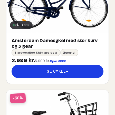
PÅ LAGER
Amsterdam Damecykel med stor kurv
og 3 gear
3 indvendige Shimano gear
Bycykel
2.999 kr.
5.999 kr.
Spar 3000
SE CYKEL
→
-50%