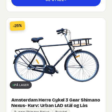
-25%
PÅ LAGER
Amsterdam Herre Cykel 3 Gear Shimano
Nexus- Kurv:​ ​Urban​ ​LAD​ ​stål og Lås
3- gear Shimano Nexus
Bycykel