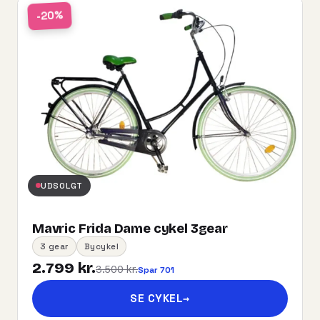
-20%
UDSOLGT
Mavric Frida Dame cykel 3gear
3 gear
Bycykel
2.799 kr.
3.500 kr.
Spar 701
SE CYKEL
→