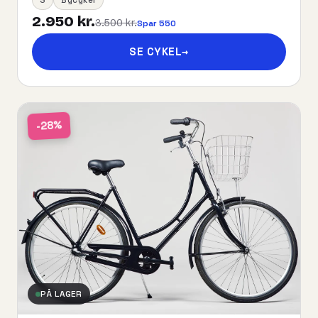
2.950 kr.
3.500 kr.
Spar 550
SE CYKEL
→
-28%
PÅ LAGER