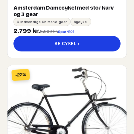
Amsterdam Damecykel med stor kurv
og 3 gear
3 indvendige Shimano gear
Bycykel
2.799 kr.
3.900 kr.
Spar 1101
SE CYKEL
→
-22%