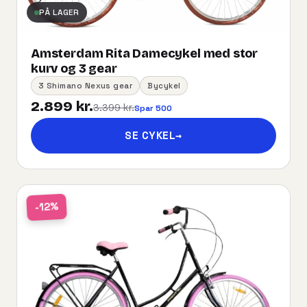
PÅ LAGER
Amsterdam Rita Damecykel med stor
kurv og 3 gear
3 Shimano Nexus gear
Bycykel
2.899 kr.
3.399 kr.
Spar 500
SE CYKEL
→
-12%