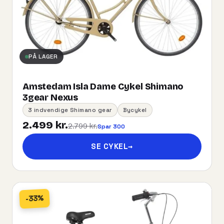
PÅ LAGER
Amstedam Isla Dame Cykel Shimano
3gear Nexus
3 indvendige Shimano gear
Bycykel
2.499 kr.
2.799 kr.
Spar 300
SE CYKEL
→
-33%