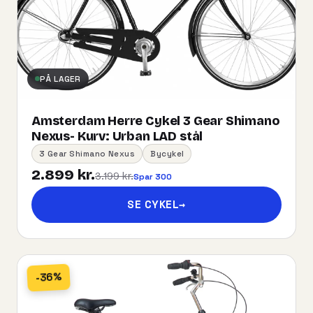
PÅ LAGER
Amsterdam Herre Cykel 3 Gear Shimano
Nexus- Kurv:​ ​Urban​ ​LAD​ ​stål
3 Gear Shimano Nexus
Bycykel
2.899 kr.
3.199 kr.
Spar 300
SE CYKEL
→
-36%