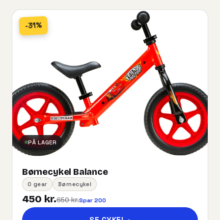
-31%
PÅ LAGER
Børnecykel Balance
0 gear
Børnecykel
450 kr.
650 kr.
Spar 200
SE CYKEL
→