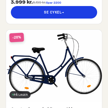
3.999 kr.
6.199 kr.
Spar 2200
SE CYKEL
→
-28%
PÅ LAGER