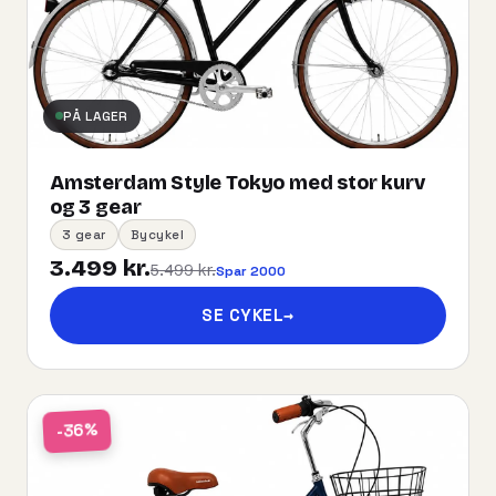
PÅ LAGER
Amsterdam Style Tokyo med stor kurv
og 3 gear
3 gear
Bycykel
3.499 kr.
5.499 kr.
Spar 2000
SE CYKEL
→
-36%