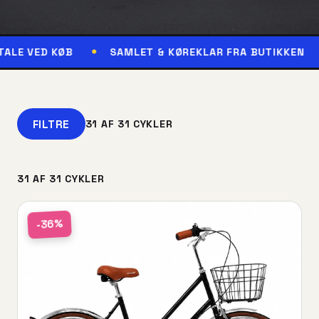
ØB
SAMLET & KØREKLAR FRA BUTIKKEN
RESERV
FILTRE
31 AF 31 CYKLER
31 AF 31 CYKLER
-36%