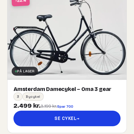
-22%
PÅ LAGER
Amsterdam Damecykel – Oma 3 gear
3
Bycykel
2.499 kr.
3.199 kr.
Spar 700
SE CYKEL
→