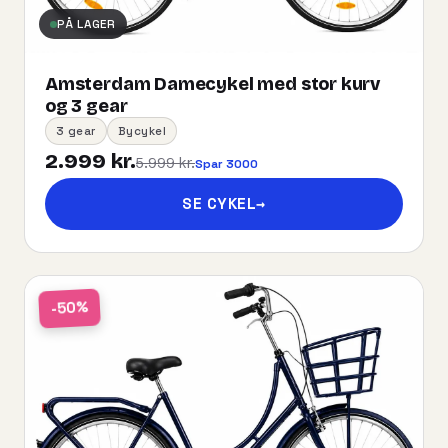
PÅ LAGER
Amsterdam Damecykel med stor kurv
og 3 gear
3 gear
Bycykel
2.999 kr.
5.999 kr.
Spar 3000
SE CYKEL
→
-50%