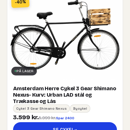
-40%
PÅ LAGER
Amsterdam Herre Cykel 3 Gear Shimano
Nexus- Kurv:​ ​Urban​ ​LAD​ ​stål og
Trækasse og Lås
Cykel 3 Gear Shimano Nexus
Bycykel
3.599 kr.
5.999 kr.
Spar 2400
SE CYKEL
→