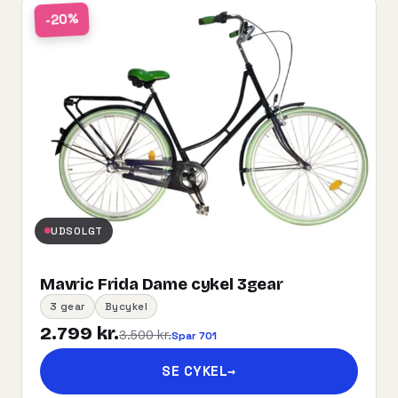
-20%
UDSOLGT
Mavric Frida Dame cykel 3gear
3 gear
Bycykel
2.799 kr.
3.500 kr.
Spar 701
SE CYKEL
→