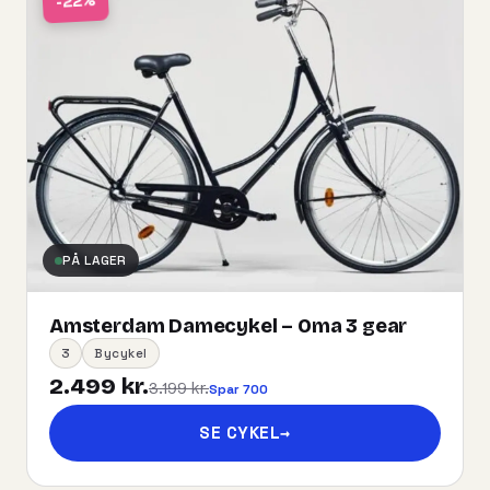
-22%
PÅ LAGER
Amsterdam Damecykel – Oma 3 gear
3
Bycykel
2.499 kr.
3.199 kr.
Spar 700
SE CYKEL
→