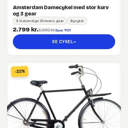
Amsterdam Damecykel med stor kurv
og 3 gear
3 indvendige Shimano gear
Bycykel
2.799 kr.
3.900 kr.
Spar 1101
SE CYKEL
→
-22%