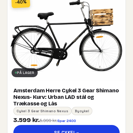
-40%
PÅ LAGER
Amsterdam Herre Cykel 3 Gear Shimano
Nexus- Kurv:​ ​Urban​ ​LAD​ ​stål og
Trækasse og Lås
Cykel 3 Gear Shimano Nexus
Bycykel
3.599 kr.
5.999 kr.
Spar 2400
SE CYKEL
→