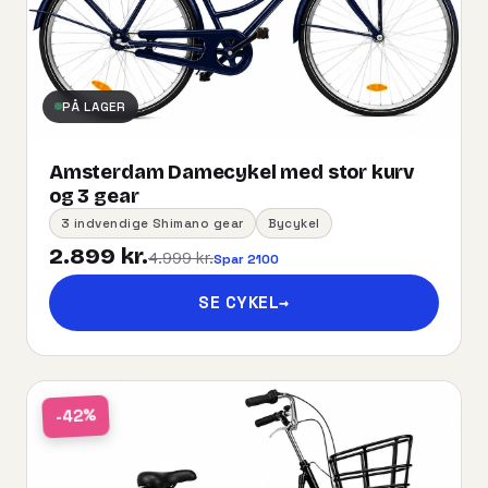
PÅ LAGER
Amsterdam Damecykel med stor kurv
og 3 gear
3 indvendige Shimano gear
Bycykel
2.899 kr.
4.999 kr.
Spar 2100
SE CYKEL
→
-42%