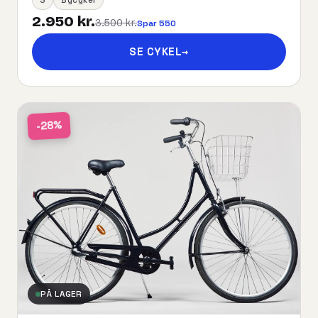
2.950 kr.
3.500 kr.
Spar 550
SE CYKEL
→
-28%
PÅ LAGER