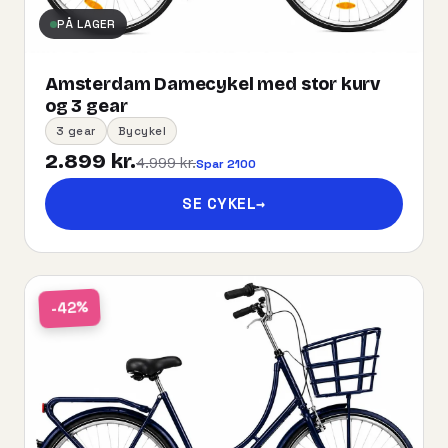
PÅ LAGER
Amsterdam Damecykel med stor kurv
og 3 gear
3 gear
Bycykel
2.899 kr.
4.999 kr.
Spar 2100
SE CYKEL
→
-42%