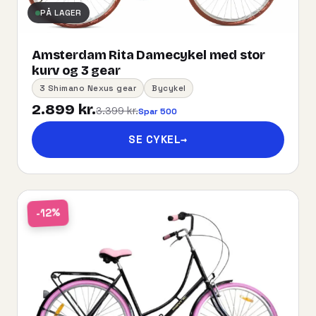
PÅ LAGER
Amsterdam Rita Damecykel med stor
kurv og 3 gear
3 Shimano Nexus gear
Bycykel
2.899 kr.
3.399 kr.
Spar 500
SE CYKEL
→
-12%