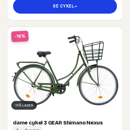
SE CYKEL
→
-16%
PÅ LAGER
dame cykel 3 GEAR Shimano Nexus
3
Bycykel