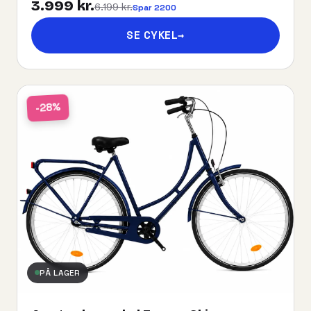
3.999 kr.
6.199 kr.
Spar 2200
SE CYKEL
→
-28%
PÅ LAGER