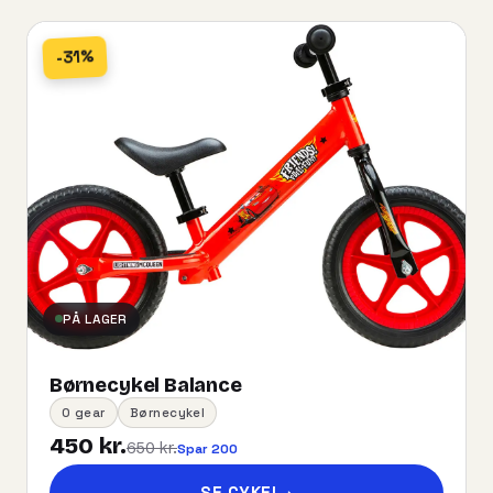
-31%
PÅ LAGER
Børnecykel Balance
0 gear
Børnecykel
450 kr.
650 kr.
Spar 200
SE CYKEL
→