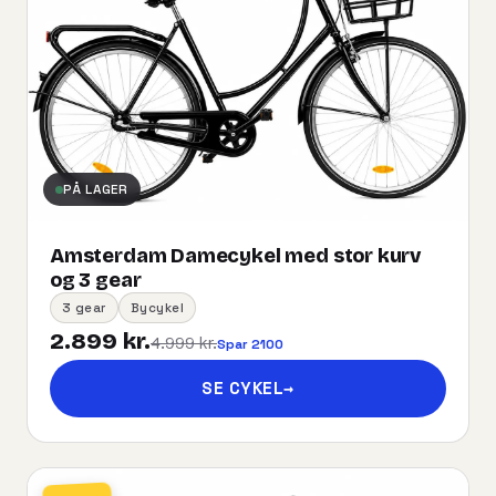
PÅ LAGER
Amsterdam Damecykel med stor kurv
og 3 gear
3 gear
Bycykel
2.899 kr.
4.999 kr.
Spar 2100
SE CYKEL
→