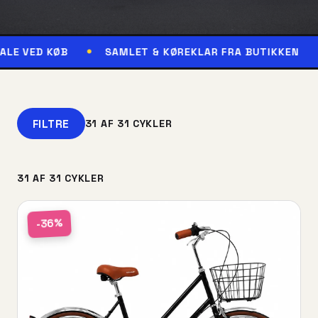
B
SAMLET & KØREKLAR FRA BUTIKKEN
RESERVÉ
FILTRE
31 AF 31 CYKLER
31 AF 31 CYKLER
-36%