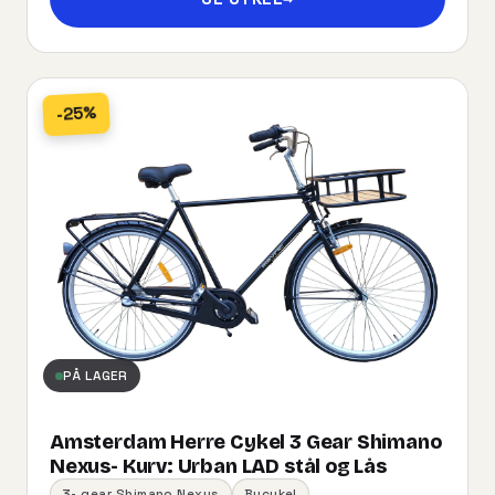
-25%
PÅ LAGER
Amsterdam Herre Cykel 3 Gear Shimano
Nexus- Kurv:​ ​Urban​ ​LAD​ ​stål og Lås
3- gear Shimano Nexus
Bycykel