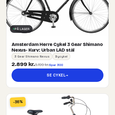
PÅ LAGER
Amsterdam Herre Cykel 3 Gear Shimano
Nexus- Kurv:​ ​Urban​ ​LAD​ ​stål
3 Gear Shimano Nexus
Bycykel
2.899 kr.
3.199 kr.
Spar 300
SE CYKEL
→
-36%