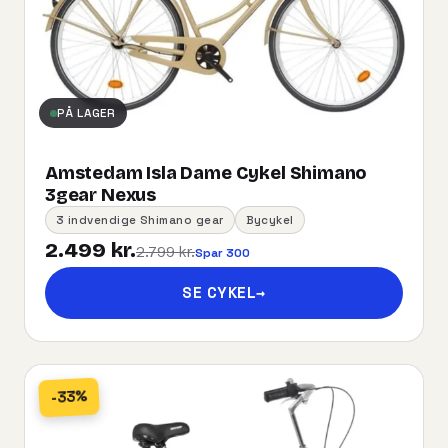
PÅ LAGER
Amstedam Isla Dame Cykel Shimano
3gear Nexus
3 indvendige Shimano gear
Bycykel
2.499 kr.
2.799 kr.
Spar 300
SE CYKEL
→
-33%