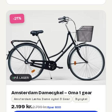
-21%
PÅ LAGER
Amsterdam Damecykel – Oma 1 gear
Amsterdam Lærka Dame cykel 3 Gear
Bycykel
2.199 kr.
2.799 kr.
Spar 600