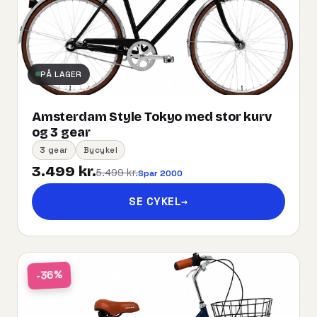
PÅ LAGER
Amsterdam Style Tokyo med stor kurv
og 3 gear
3 gear
Bycykel
3.499 kr.
5.499 kr.
Spar 2000
SE CYKEL
→
-36%