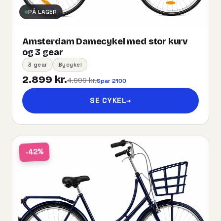
PÅ LAGER
Amsterdam Damecykel med stor kurv
og 3 gear
3 gear
Bycykel
2.899 kr.
4.999 kr.
Spar 2100
SE CYKEL
→
-42%