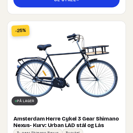
-25%
PÅ LAGER
Amsterdam Herre Cykel 3 Gear Shimano
Nexus- Kurv:​ ​Urban​ ​LAD​ ​stål og Lås
3- gear Shimano Nexus
Bycykel