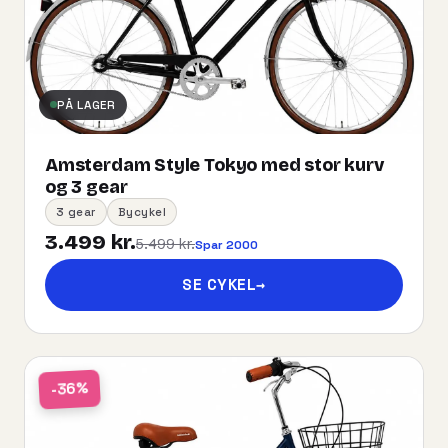
PÅ LAGER
Amsterdam Style Tokyo med stor kurv
og 3 gear
3 gear
Bycykel
3.499 kr.
5.499 kr.
Spar 2000
SE CYKEL
→
-36%