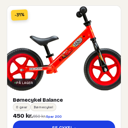
-31%
PÅ LAGER
Børnecykel Balance
0 gear
Børnecykel
450 kr.
650 kr.
Spar 200
SE CYKEL
→