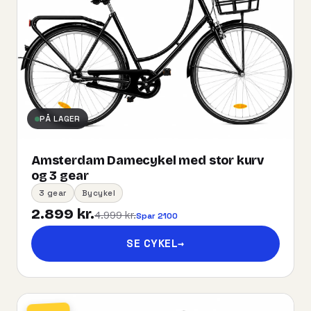
PÅ LAGER
Amsterdam Damecykel med stor kurv
og 3 gear
3 gear
Bycykel
2.899 kr.
4.999 kr.
Spar 2100
SE CYKEL
→