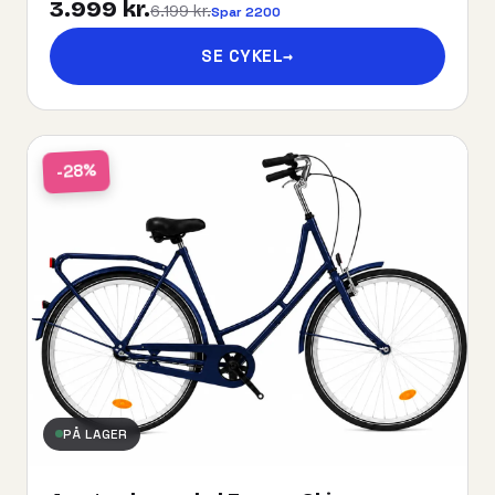
3.999 kr.
6.199 kr.
Spar 2200
SE CYKEL
→
-28%
PÅ LAGER