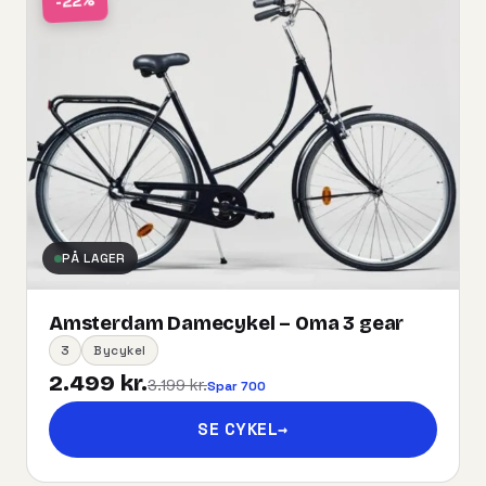
-22%
PÅ LAGER
Amsterdam Damecykel – Oma 3 gear
3
Bycykel
2.499 kr.
3.199 kr.
Spar 700
SE CYKEL
→