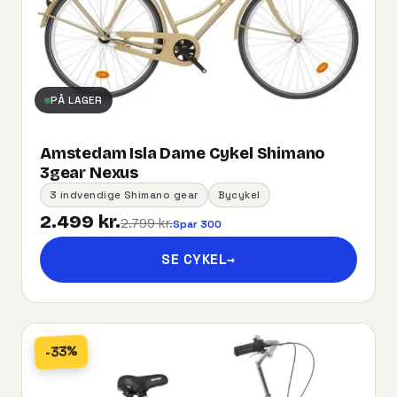
PÅ LAGER
Amstedam Isla Dame Cykel Shimano
3gear Nexus
3 indvendige Shimano gear
Bycykel
2.499 kr.
2.799 kr.
Spar 300
SE CYKEL
→
-33%