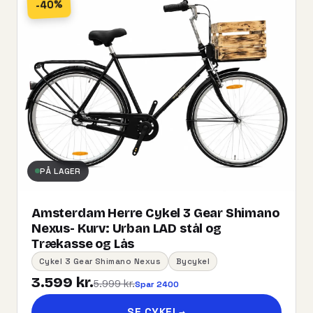
-40%
PÅ LAGER
Amsterdam Herre Cykel 3 Gear Shimano
Nexus- Kurv:​ ​Urban​ ​LAD​ ​stål og
Trækasse og Lås
Cykel 3 Gear Shimano Nexus
Bycykel
3.599 kr.
5.999 kr.
Spar 2400
SE CYKEL
→