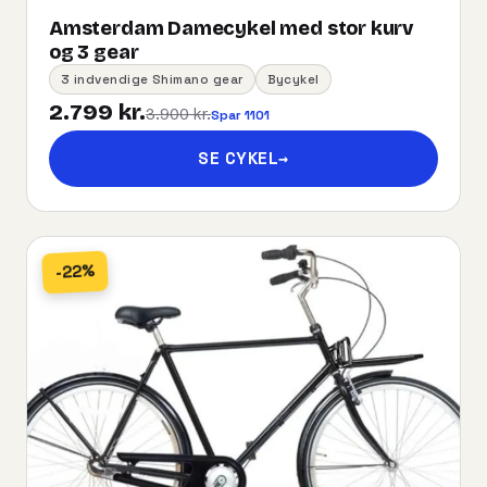
Amsterdam Damecykel med stor kurv
og 3 gear
3 indvendige Shimano gear
Bycykel
2.799 kr.
3.900 kr.
Spar 1101
SE CYKEL
→
-22%