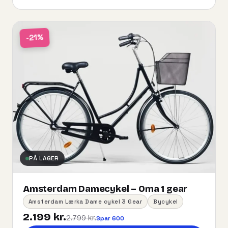
-21%
PÅ LAGER
Amsterdam Damecykel – Oma 1 gear
Amsterdam Lærka Dame cykel 3 Gear
Bycykel
2.199 kr.
2.799 kr.
Spar 600