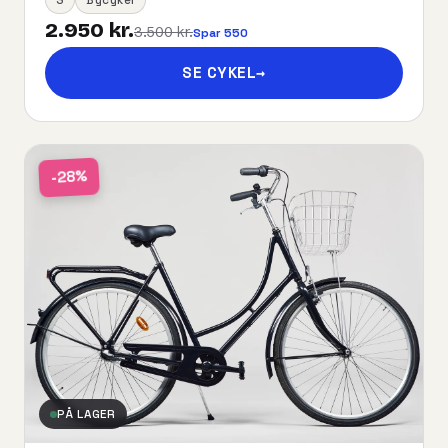
2.950 kr.
3.500 kr.
Spar 550
SE CYKEL
→
-28%
PÅ LAGER