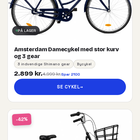
PÅ LAGER
Amsterdam Damecykel med stor kurv
og 3 gear
3 indvendige Shimano gear
Bycykel
2.899 kr.
4.999 kr.
Spar 2100
SE CYKEL
→
-42%