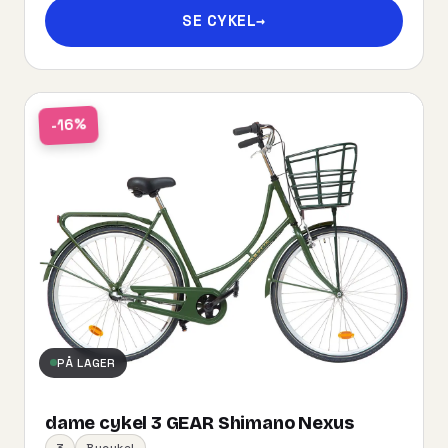
SE CYKEL
→
-16%
PÅ LAGER
dame cykel 3 GEAR Shimano Nexus
3
Bycykel