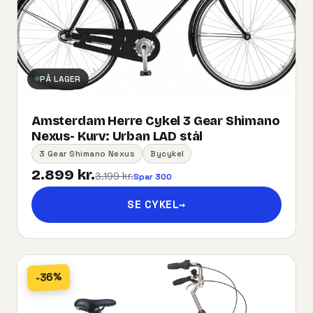
PÅ LAGER
Amsterdam Herre Cykel 3 Gear Shimano
Nexus- Kurv:​ ​Urban​ ​LAD​ ​stål
3 Gear Shimano Nexus
Bycykel
2.899 kr.
3.199 kr.
Spar 300
SE CYKEL
→
-36%