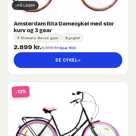
PÅ LAGER
Amsterdam Rita Damecykel med stor
kurv og 3 gear
3 Shimano Nexus gear
Bycykel
2.899 kr.
3.399 kr.
Spar 500
SE CYKEL
→
-12%