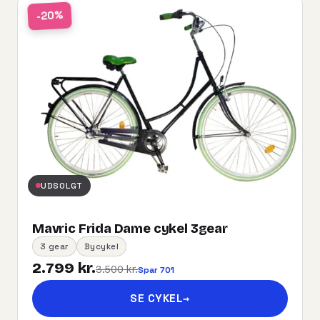
-20%
UDSOLGT
Mavric Frida Dame cykel 3gear
3 gear
Bycykel
2.799 kr.
3.500 kr.
Spar 701
SE CYKEL
→