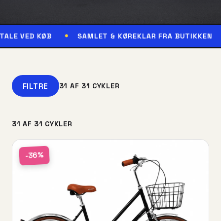
ØB
SAMLET & KØREKLAR FRA BUTIKKEN
RESERV
FILTRE
31 AF 31 CYKLER
31 AF 31 CYKLER
-36%