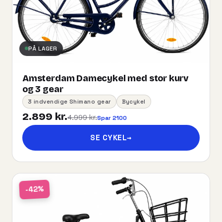
PÅ LAGER
Amsterdam Damecykel med stor kurv
og 3 gear
3 indvendige Shimano gear
Bycykel
2.899 kr.
4.999 kr.
Spar 2100
SE CYKEL
→
-42%