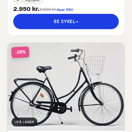
2.950 kr.
3.500 kr.
Spar 550
SE CYKEL
→
-28%
PÅ LAGER