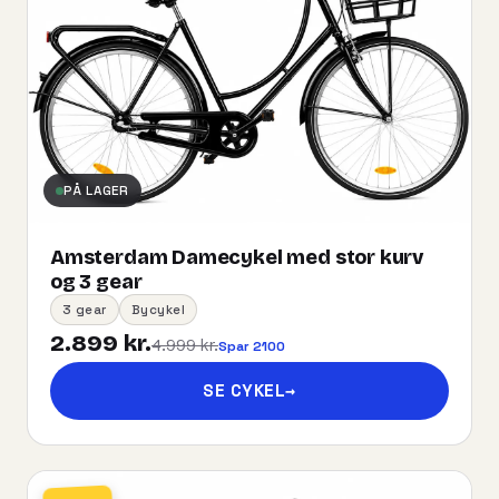
PÅ LAGER
Amsterdam Damecykel med stor kurv
og 3 gear
3 gear
Bycykel
2.899 kr.
4.999 kr.
Spar 2100
SE CYKEL
→