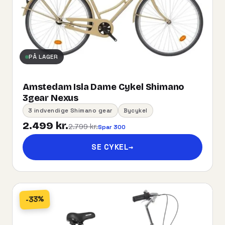
PÅ LAGER
Amstedam Isla Dame Cykel Shimano
3gear Nexus
3 indvendige Shimano gear
Bycykel
2.499 kr.
2.799 kr.
Spar 300
SE CYKEL
→
-33%