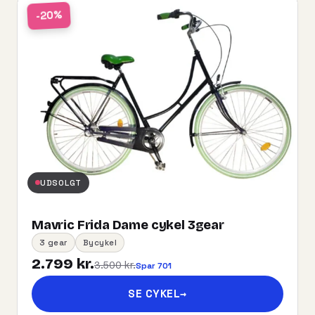
-20%
UDSOLGT
Mavric Frida Dame cykel 3gear
3 gear
Bycykel
2.799 kr.
3.500 kr.
Spar 701
SE CYKEL
→