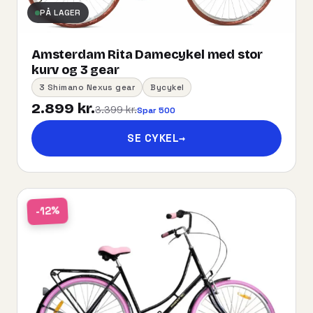
PÅ LAGER
Amsterdam Rita Damecykel med stor
kurv og 3 gear
3 Shimano Nexus gear
Bycykel
2.899 kr.
3.399 kr.
Spar 500
SE CYKEL
→
-12%