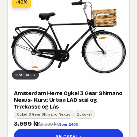
-40%
PÅ LAGER
Amsterdam Herre Cykel 3 Gear Shimano
Nexus- Kurv:​ ​Urban​ ​LAD​ ​stål og
Trækasse og Lås
Cykel 3 Gear Shimano Nexus
Bycykel
3.599 kr.
5.999 kr.
Spar 2400
SE CYKEL
→