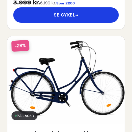
3.999 kr.
6.199 kr.
Spar 2200
SE CYKEL
→
-28%
PÅ LAGER