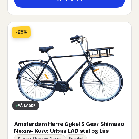
-25%
PÅ LAGER
Amsterdam Herre Cykel 3 Gear Shimano
Nexus- Kurv:​ ​Urban​ ​LAD​ ​stål og Lås
3- gear Shimano Nexus
Bycykel