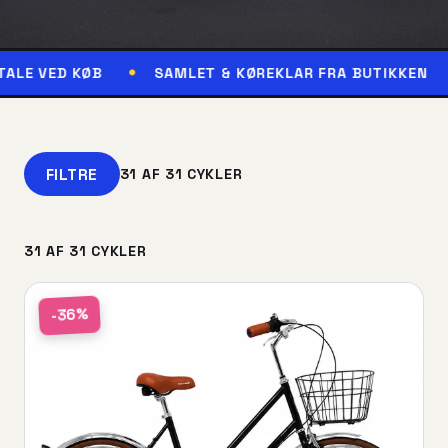
ØB
SAMLET & KØREKLAR FRA BUTIKKEN
RESERV
FILTRE
31 AF 31 CYKLER
31 AF 31 CYKLER
-36%