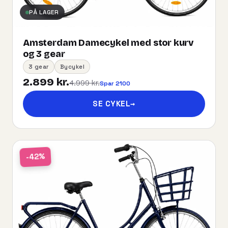
PÅ LAGER
Amsterdam Damecykel med stor kurv
og 3 gear
3 gear
Bycykel
2.899 kr.
4.999 kr.
Spar 2100
SE CYKEL
→
-42%