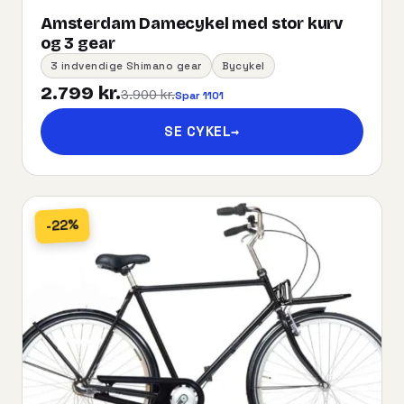
Amsterdam Damecykel med stor kurv
og 3 gear
3 indvendige Shimano gear
Bycykel
2.799 kr.
3.900 kr.
Spar 1101
SE CYKEL
→
-22%