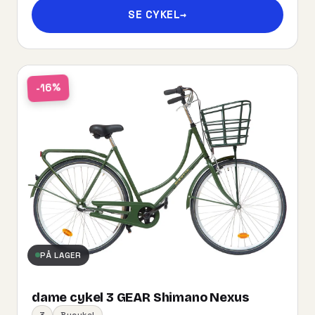
SE CYKEL
→
-16%
PÅ LAGER
dame cykel 3 GEAR Shimano Nexus
3
Bycykel