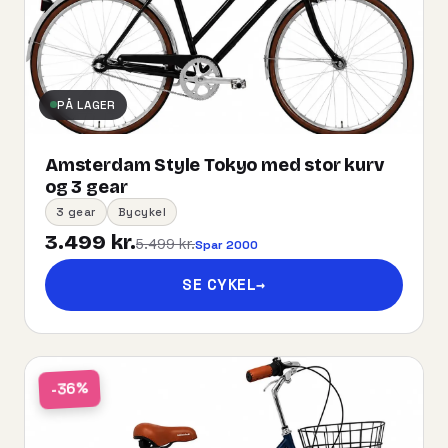
PÅ LAGER
Amsterdam Style Tokyo med stor kurv
og 3 gear
3 gear
Bycykel
3.499 kr.
5.499 kr.
Spar 2000
SE CYKEL
→
-36%