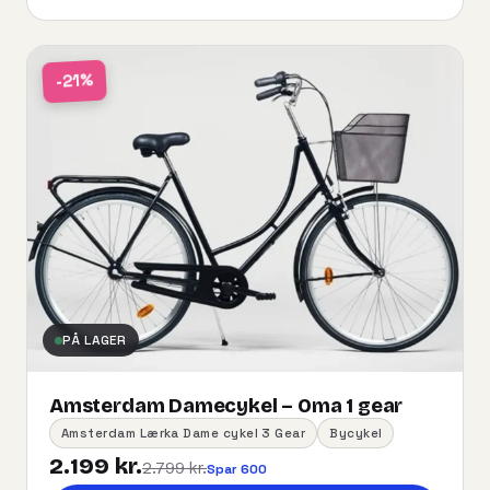
-21%
PÅ LAGER
Amsterdam Damecykel – Oma 1 gear
Amsterdam Lærka Dame cykel 3 Gear
Bycykel
2.199 kr.
2.799 kr.
Spar 600