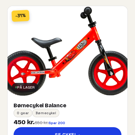
-31%
PÅ LAGER
Børnecykel Balance
0 gear
Børnecykel
450 kr.
650 kr.
Spar 200
SE CYKEL
→