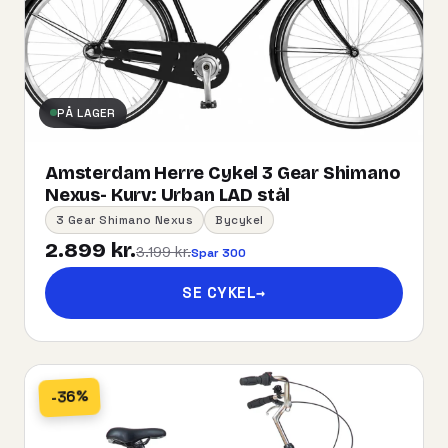
PÅ LAGER
Amsterdam Herre Cykel 3 Gear Shimano
Nexus- Kurv:​ ​Urban​ ​LAD​ ​stål
3 Gear Shimano Nexus
Bycykel
2.899 kr.
3.199 kr.
Spar 300
SE CYKEL
→
-36%