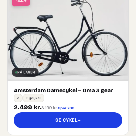
-22%
PÅ LAGER
Amsterdam Damecykel – Oma 3 gear
3
Bycykel
2.499 kr.
3.199 kr.
Spar 700
SE CYKEL
→