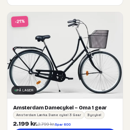
-21%
PÅ LAGER
Amsterdam Damecykel – Oma 1 gear
Amsterdam Lærka Dame cykel 3 Gear
Bycykel
2.199 kr.
2.799 kr.
Spar 600