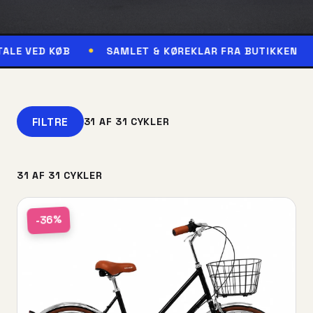
B
SAMLET & KØREKLAR FRA BUTIKKEN
RESERVÉ
FILTRE
31 AF 31 CYKLER
31 AF 31 CYKLER
-36%