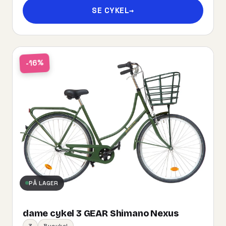
SE CYKEL
→
-16%
PÅ LAGER
dame cykel 3 GEAR Shimano Nexus
3
Bycykel