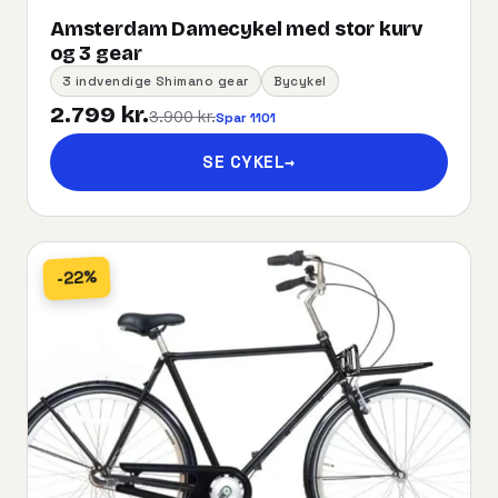
Amsterdam Damecykel med stor kurv
og 3 gear
3 indvendige Shimano gear
Bycykel
2.799 kr.
3.900 kr.
Spar 1101
SE CYKEL
→
-22%