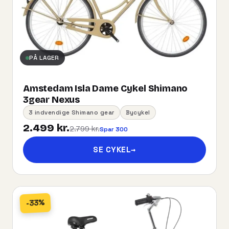
PÅ LAGER
Amstedam Isla Dame Cykel Shimano
3gear Nexus
3 indvendige Shimano gear
Bycykel
2.499 kr.
2.799 kr.
Spar 300
SE CYKEL
→
-33%