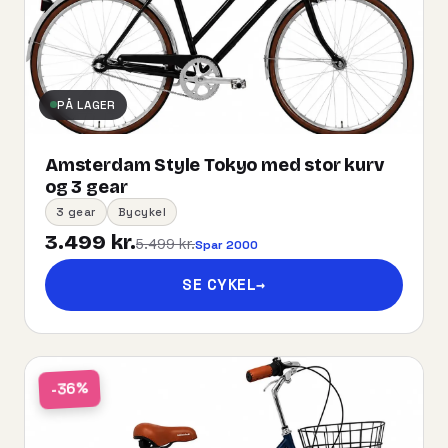
PÅ LAGER
Amsterdam Style Tokyo med stor kurv
og 3 gear
3 gear
Bycykel
3.499 kr.
5.499 kr.
Spar 2000
SE CYKEL
→
-36%