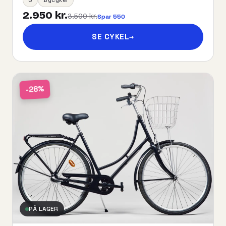
2.950 kr.
3.500 kr.
Spar 550
SE CYKEL
→
-28%
PÅ LAGER