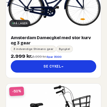
PÅ LAGER
Amsterdam Damecykel med stor kurv
og 3 gear
3 indvendige Shimano gear
Bycykel
2.999 kr.
5.999 kr.
Spar 3000
SE CYKEL
→
-50%