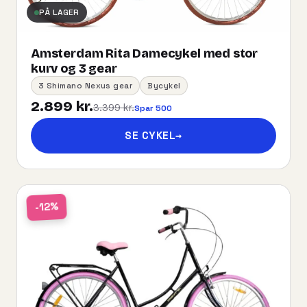
PÅ LAGER
Amsterdam Rita Damecykel med stor
kurv og 3 gear
3 Shimano Nexus gear
Bycykel
2.899 kr.
3.399 kr.
Spar 500
SE CYKEL
→
-12%