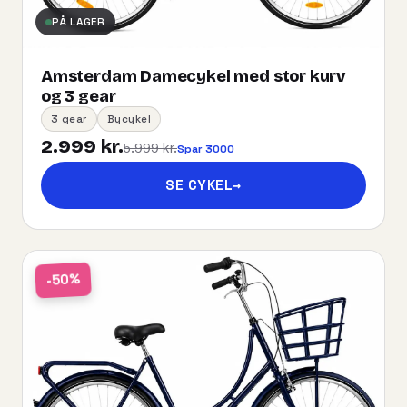
PÅ LAGER
Amsterdam Damecykel med stor kurv
og 3 gear
3 gear
Bycykel
2.999 kr.
5.999 kr.
Spar 3000
SE CYKEL
→
-50%