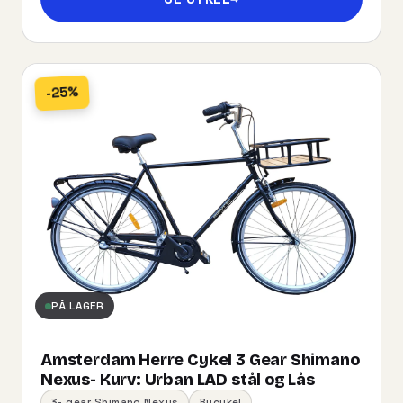
-25%
PÅ LAGER
Amsterdam Herre Cykel 3 Gear Shimano
Nexus- Kurv:​ ​Urban​ ​LAD​ ​stål og Lås
3- gear Shimano Nexus
Bycykel