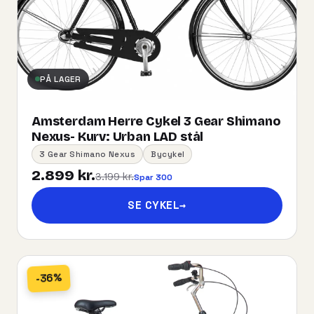
PÅ LAGER
Amsterdam Herre Cykel 3 Gear Shimano
Nexus- Kurv:​ ​Urban​ ​LAD​ ​stål
3 Gear Shimano Nexus
Bycykel
2.899 kr.
3.199 kr.
Spar 300
SE CYKEL
→
-36%