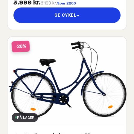
3.999 kr.
6.199 kr.
Spar 2200
SE CYKEL
→
-28%
PÅ LAGER