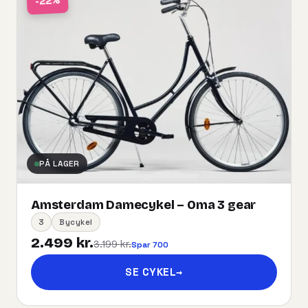
-22%
PÅ LAGER
Amsterdam Damecykel – Oma 3 gear
3
Bycykel
2.499 kr.
3.199 kr.
Spar 700
SE CYKEL
→