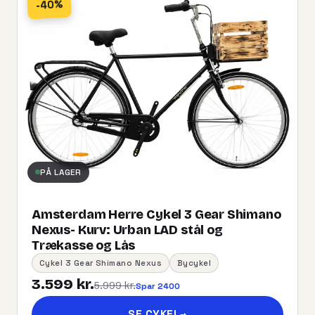
-40%
PÅ LAGER
Amsterdam Herre Cykel 3 Gear Shimano
Nexus- Kurv:​ ​Urban​ ​LAD​ ​stål og
Trækasse og Lås
Cykel 3 Gear Shimano Nexus
Bycykel
3.599 kr.
5.999 kr.
Spar 2400
SE CYKEL
→