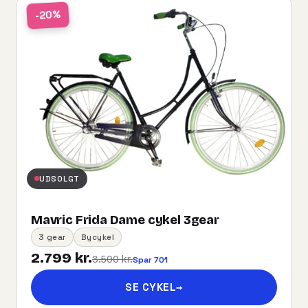
-20%
UDSOLGT
Mavric Frida Dame cykel 3gear
3 gear
Bycykel
2.799 kr.
3.500 kr.
Spar 701
SE CYKEL
→