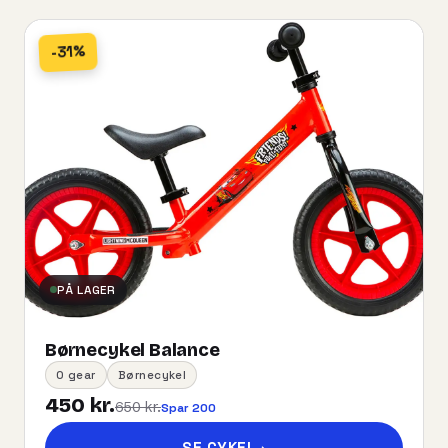
-31%
PÅ LAGER
Børnecykel Balance
0 gear
Børnecykel
450 kr.
650 kr.
Spar 200
SE CYKEL
→