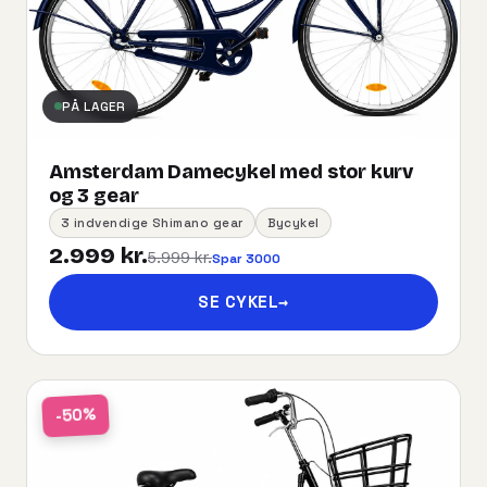
PÅ LAGER
Amsterdam Damecykel med stor kurv
og 3 gear
3 indvendige Shimano gear
Bycykel
2.999 kr.
5.999 kr.
Spar 3000
SE CYKEL
→
-50%