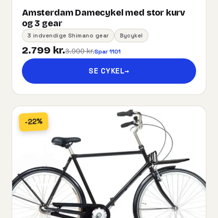
Amsterdam Damecykel med stor kurv
og 3 gear
3 indvendige Shimano gear
Bycykel
2.799 kr.
3.900 kr.
Spar 1101
SE CYKEL
→
-22%