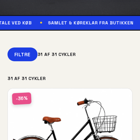
ØB
SAMLET & KØREKLAR FRA BUTIKKEN
RESERV
FILTRE
31 AF 31 CYKLER
31 AF 31 CYKLER
-36%