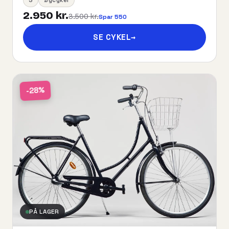
2.950 kr.
3.500 kr.
Spar 550
SE CYKEL
→
-28%
PÅ LAGER