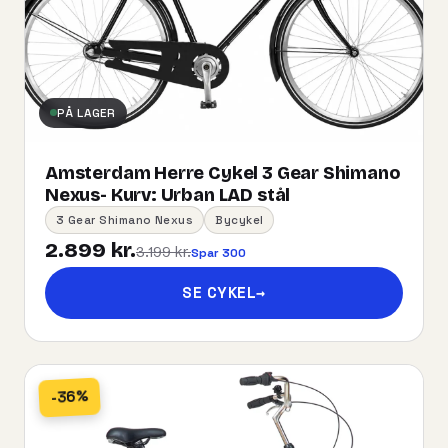
PÅ LAGER
Amsterdam Herre Cykel 3 Gear Shimano
Nexus- Kurv:​ ​Urban​ ​LAD​ ​stål
3 Gear Shimano Nexus
Bycykel
2.899 kr.
3.199 kr.
Spar 300
SE CYKEL
→
-36%