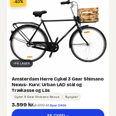
-40%
PÅ LAGER
Amsterdam Herre Cykel 3 Gear Shimano
Nexus- Kurv:​ ​Urban​ ​LAD​ ​stål og
Trækasse og Lås
Cykel 3 Gear Shimano Nexus
Bycykel
3.599 kr.
5.999 kr.
Spar 2400
SE CYKEL
→