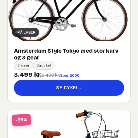
PÅ LAGER
Amsterdam Style Tokyo med stor kurv
og 3 gear
3 gear
Bycykel
3.499 kr.
5.499 kr.
Spar 2000
SE CYKEL
→
-36%