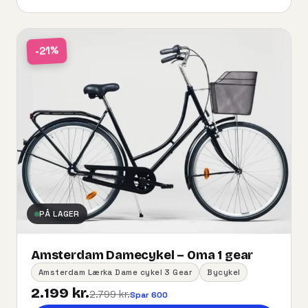
-21%
PÅ LAGER
Amsterdam Damecykel – Oma 1 gear
Amsterdam Lærka Dame cykel 3 Gear
Bycykel
2.199 kr.
2.799 kr.
Spar 600