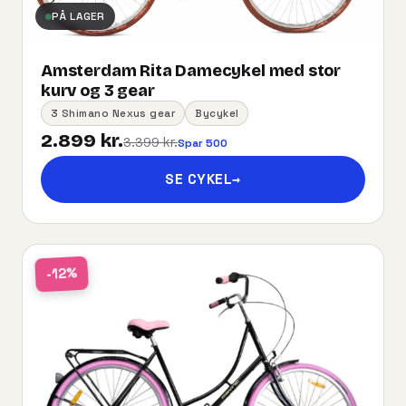
PÅ LAGER
Amsterdam Rita Damecykel med stor
kurv og 3 gear
3 Shimano Nexus gear
Bycykel
2.899 kr.
3.399 kr.
Spar 500
SE CYKEL
→
-12%