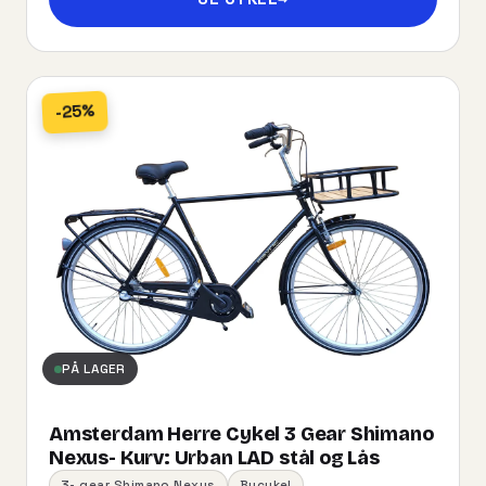
-25%
PÅ LAGER
Amsterdam Herre Cykel 3 Gear Shimano
Nexus- Kurv:​ ​Urban​ ​LAD​ ​stål og Lås
3- gear Shimano Nexus
Bycykel