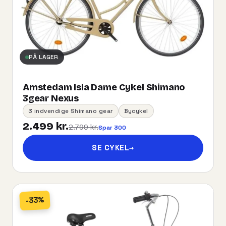
PÅ LAGER
Amstedam Isla Dame Cykel Shimano
3gear Nexus
3 indvendige Shimano gear
Bycykel
2.499 kr.
2.799 kr.
Spar 300
SE CYKEL
→
-33%