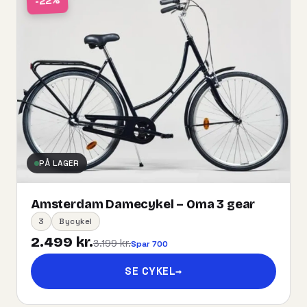
-22%
PÅ LAGER
Amsterdam Damecykel – Oma 3 gear
3
Bycykel
2.499 kr.
3.199 kr.
Spar 700
SE CYKEL
→