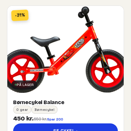
-31%
PÅ LAGER
Børnecykel Balance
0 gear
Børnecykel
450 kr.
650 kr.
Spar 200
SE CYKEL
→