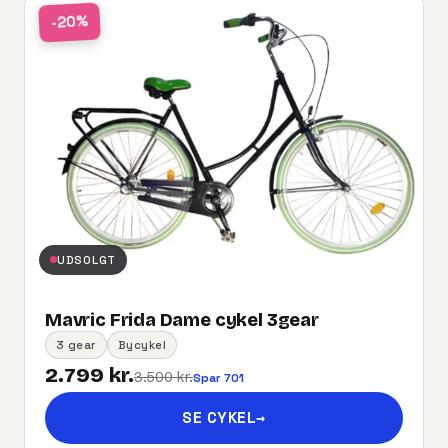
-20%
UDSOLGT
Mavric Frida Dame cykel 3gear
3 gear
Bycykel
2.799 kr.
3.500 kr.
Spar 701
SE CYKEL
→