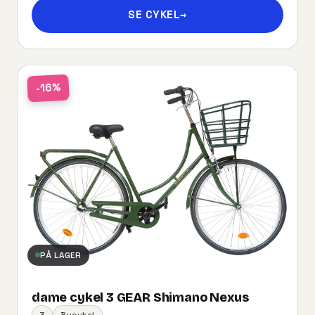
SE CYKEL
→
-16%
PÅ LAGER
dame cykel 3 GEAR Shimano Nexus
3
Bycykel