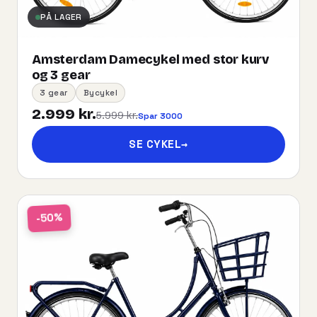
PÅ LAGER
Amsterdam Damecykel med stor kurv
og 3 gear
3 gear
Bycykel
2.999 kr.
5.999 kr.
Spar 3000
SE CYKEL
→
-50%