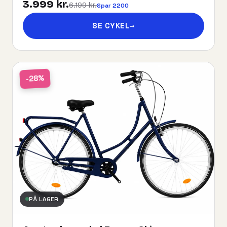
3.999 kr.
6.199 kr.
Spar 2200
SE CYKEL
→
-28%
PÅ LAGER