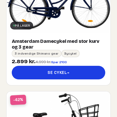
PÅ LAGER
Amsterdam Damecykel med stor kurv
og 3 gear
3 indvendige Shimano gear
Bycykel
2.899 kr.
4.999 kr.
Spar 2100
SE CYKEL
→
-42%