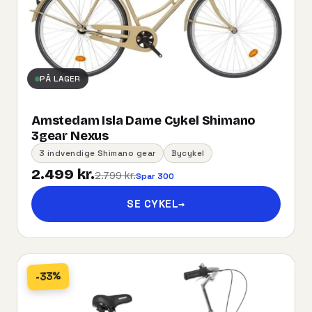
PÅ LAGER
Amstedam Isla Dame Cykel Shimano
3gear Nexus
3 indvendige Shimano gear
Bycykel
2.499 kr.
2.799 kr.
Spar 300
SE CYKEL
→
-33%