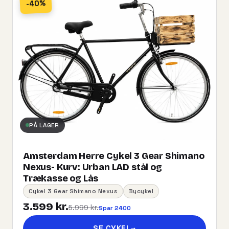
-40%
PÅ LAGER
Amsterdam Herre Cykel 3 Gear Shimano
Nexus- Kurv:​ ​Urban​ ​LAD​ ​stål og
Trækasse og Lås
Cykel 3 Gear Shimano Nexus
Bycykel
3.599 kr.
5.999 kr.
Spar 2400
SE CYKEL
→