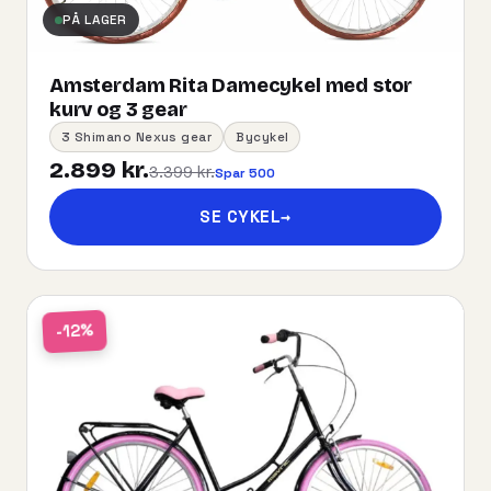
PÅ LAGER
Amsterdam Rita Damecykel med stor
kurv og 3 gear
3 Shimano Nexus gear
Bycykel
2.899 kr.
3.399 kr.
Spar 500
SE CYKEL
→
-12%