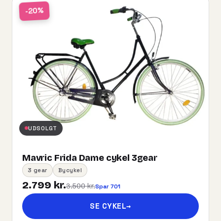
-20%
UDSOLGT
Mavric Frida Dame cykel 3gear
3 gear
Bycykel
2.799 kr.
3.500 kr.
Spar 701
SE CYKEL
→