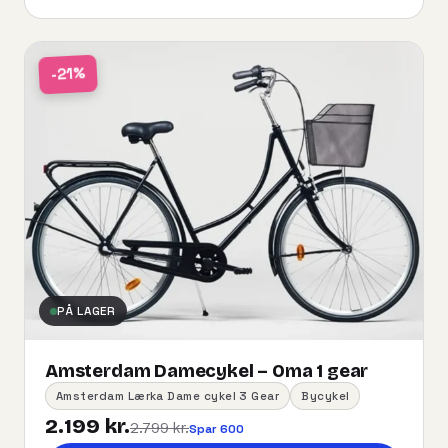
-21%
PÅ LAGER
Amsterdam Damecykel – Oma 1 gear
Amsterdam Lærka Dame cykel 3 Gear
Bycykel
2.199 kr.
2.799 kr.
Spar 600