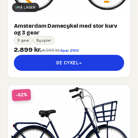
PÅ LAGER
Amsterdam Damecykel med stor kurv
og 3 gear
3 gear
Bycykel
2.899 kr.
4.999 kr.
Spar 2100
SE CYKEL
→
-42%