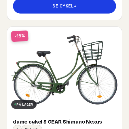
SE CYKEL
→
-16%
PÅ LAGER
dame cykel 3 GEAR Shimano Nexus
3
Bycykel