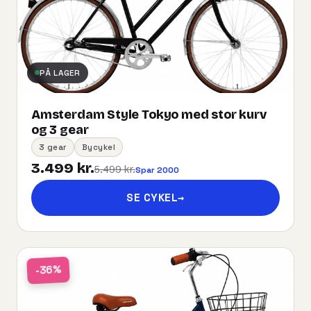
PÅ LAGER
Amsterdam Style Tokyo med stor kurv
og 3 gear
3 gear
Bycykel
3.499 kr.
5.499 kr.
Spar 2000
SE CYKEL
→
-36%