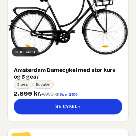
PÅ LAGER
Amsterdam Damecykel med stor kurv
og 3 gear
3 gear
Bycykel
2.899 kr.
4.999 kr.
Spar 2100
SE CYKEL
→