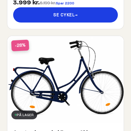
3.999 kr.
6.199 kr.
Spar 2200
SE CYKEL
→
-28%
PÅ LAGER