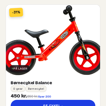
-31%
PÅ LAGER
Børnecykel Balance
0 gear
Børnecykel
450 kr.
650 kr.
Spar 200
SE CYKEL
→