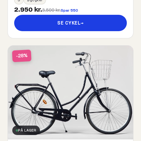
2.950 kr.
3.500 kr.
Spar 550
SE CYKEL
→
-28%
PÅ LAGER