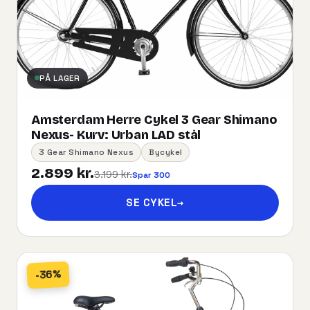
PÅ LAGER
Amsterdam Herre Cykel 3 Gear Shimano
Nexus- Kurv:​ ​Urban​ ​LAD​ ​stål
3 Gear Shimano Nexus
Bycykel
2.899 kr.
3.199 kr.
Spar 300
SE CYKEL
→
-36%