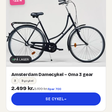
-22%
PÅ LAGER
Amsterdam Damecykel – Oma 3 gear
3
Bycykel
2.499 kr.
3.199 kr.
Spar 700
SE CYKEL
→