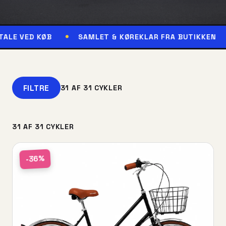
ØB
SAMLET & KØREKLAR FRA BUTIKKEN
RESERV
FILTRE
31 AF 31 CYKLER
31 AF 31 CYKLER
-36%