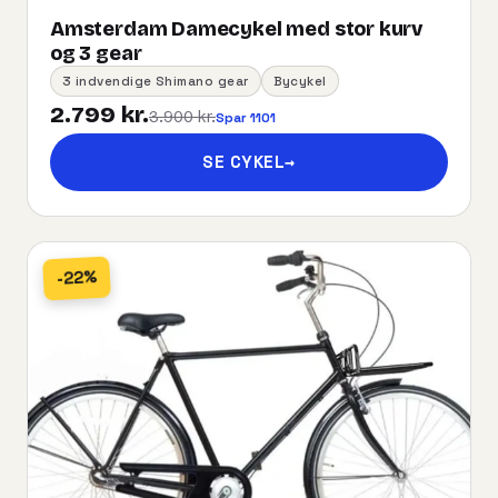
Amsterdam Damecykel med stor kurv
og 3 gear
3 indvendige Shimano gear
Bycykel
2.799 kr.
3.900 kr.
Spar 1101
SE CYKEL
→
-22%