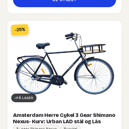
-25%
PÅ LAGER
Amsterdam Herre Cykel 3 Gear Shimano
Nexus- Kurv:​ ​Urban​ ​LAD​ ​stål og Lås
3- gear Shimano Nexus
Bycykel