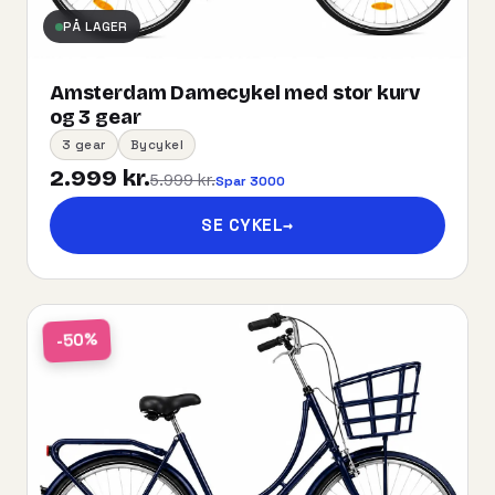
PÅ LAGER
Amsterdam Damecykel med stor kurv
og 3 gear
3 gear
Bycykel
2.999 kr.
5.999 kr.
Spar 3000
SE CYKEL
→
-50%