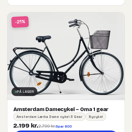
-21%
PÅ LAGER
Amsterdam Damecykel – Oma 1 gear
Amsterdam Lærka Dame cykel 3 Gear
Bycykel
2.199 kr.
2.799 kr.
Spar 600