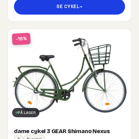
SE CYKEL
→
-16%
PÅ LAGER
dame cykel 3 GEAR Shimano Nexus
3
Bycykel