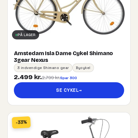
PÅ LAGER
Amstedam Isla Dame Cykel Shimano
3gear Nexus
3 indvendige Shimano gear
Bycykel
2.499 kr.
2.799 kr.
Spar 300
SE CYKEL
→
-33%