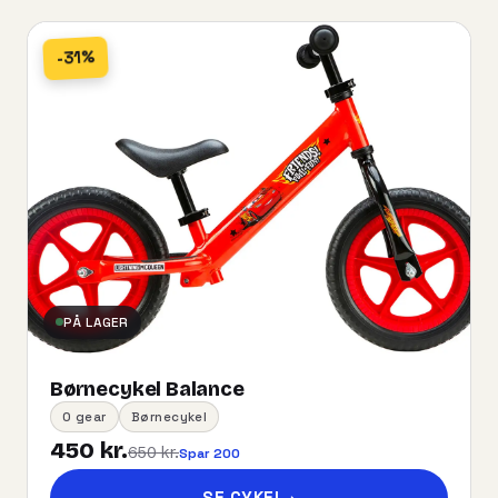
-31%
PÅ LAGER
Børnecykel Balance
0 gear
Børnecykel
450 kr.
650 kr.
Spar 200
SE CYKEL
→