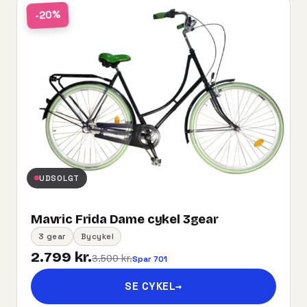
-20%
UDSOLGT
Mavric Frida Dame cykel 3gear
3 gear
Bycykel
2.799 kr.
3.500 kr.
Spar 701
SE CYKEL
→