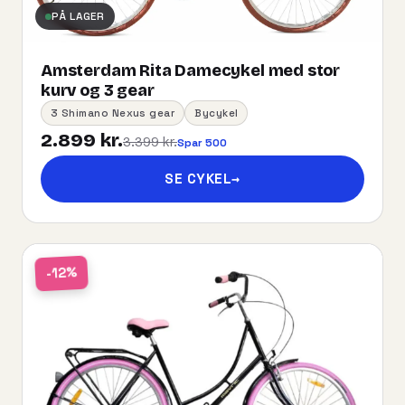
PÅ LAGER
Amsterdam Rita Damecykel med stor
kurv og 3 gear
3 Shimano Nexus gear
Bycykel
2.899 kr.
3.399 kr.
Spar 500
SE CYKEL
→
-12%