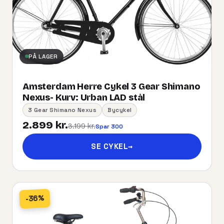
PÅ LAGER
Amsterdam Herre Cykel 3 Gear Shimano
Nexus- Kurv:​ ​Urban​ ​LAD​ ​stål
3 Gear Shimano Nexus
Bycykel
2.899 kr.
3.199 kr.
Spar 300
SE CYKEL
→
-36%