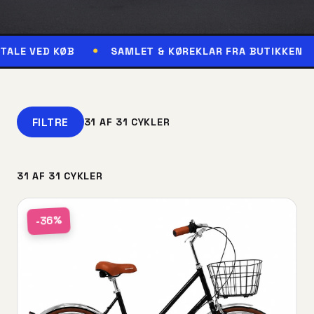
KØB
SAMLET & KØREKLAR FRA BUTIKKEN
RESERV
FILTRE
31 AF 31 CYKLER
31 AF 31 CYKLER
-36%