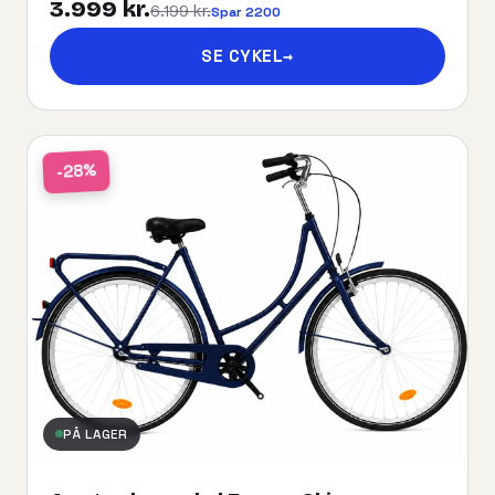
3.999 kr.
6.199 kr.
Spar 2200
SE CYKEL
→
-28%
PÅ LAGER