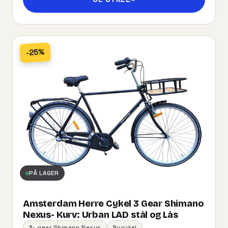
-25%
PÅ LAGER
Amsterdam Herre Cykel 3 Gear Shimano
Nexus- Kurv:​ ​Urban​ ​LAD​ ​stål og Lås
3- gear Shimano Nexus
Bycykel