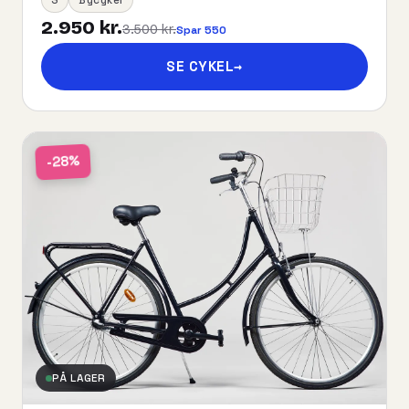
2.950 kr.
3.500 kr.
Spar 550
SE CYKEL
→
-28%
PÅ LAGER