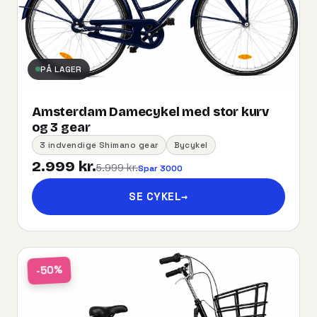
PÅ LAGER
Amsterdam Damecykel med stor kurv
og 3 gear
3 indvendige Shimano gear
Bycykel
2.999 kr.
5.999 kr.
Spar 3000
SE CYKEL
→
-50%