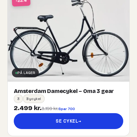
-22%
PÅ LAGER
Amsterdam Damecykel – Oma 3 gear
3
Bycykel
2.499 kr.
3.199 kr.
Spar 700
SE CYKEL
→