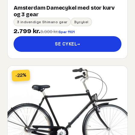
Amsterdam Damecykel med stor kurv
og 3 gear
3 indvendige Shimano gear
Bycykel
2.799 kr.
3.900 kr.
Spar 1101
SE CYKEL
→
-22%