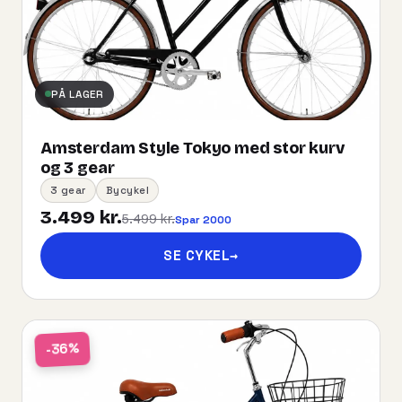
PÅ LAGER
Amsterdam Style Tokyo med stor kurv
og 3 gear
3 gear
Bycykel
3.499 kr.
5.499 kr.
Spar 2000
SE CYKEL
→
-36%