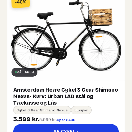
-40%
PÅ LAGER
Amsterdam Herre Cykel 3 Gear Shimano
Nexus- Kurv:​ ​Urban​ ​LAD​ ​stål og
Trækasse og Lås
Cykel 3 Gear Shimano Nexus
Bycykel
3.599 kr.
5.999 kr.
Spar 2400
SE CYKEL
→