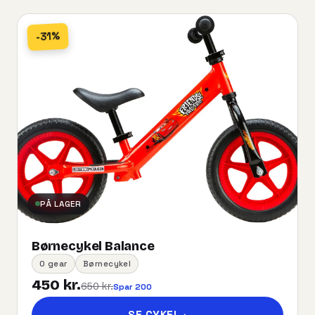
-31%
PÅ LAGER
Børnecykel Balance
0 gear
Børnecykel
450 kr.
650 kr.
Spar 200
SE CYKEL
→