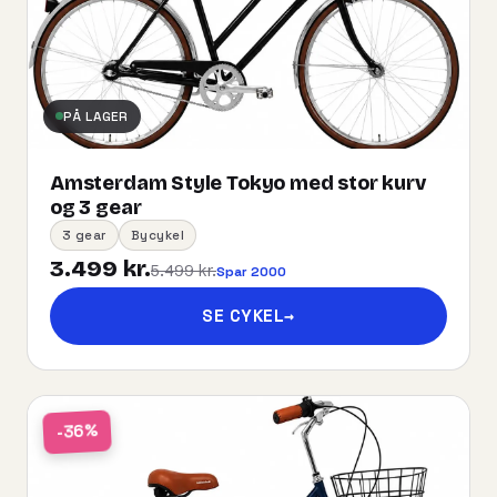
PÅ LAGER
Amsterdam Style Tokyo med stor kurv
og 3 gear
3 gear
Bycykel
3.499 kr.
5.499 kr.
Spar 2000
SE CYKEL
→
-36%