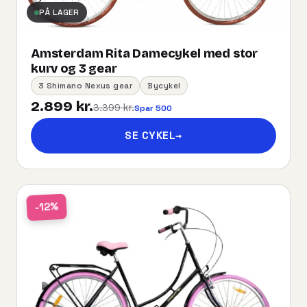
PÅ LAGER
Amsterdam Rita Damecykel med stor
kurv og 3 gear
3 Shimano Nexus gear
Bycykel
2.899 kr.
3.399 kr.
Spar 500
SE CYKEL
→
-12%