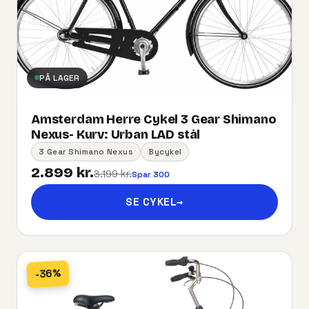
PÅ LAGER
Amsterdam Herre Cykel 3 Gear Shimano
Nexus- Kurv:​ ​Urban​ ​LAD​ ​stål
3 Gear Shimano Nexus
Bycykel
2.899 kr.
3.199 kr.
Spar 300
SE CYKEL
→
-36%