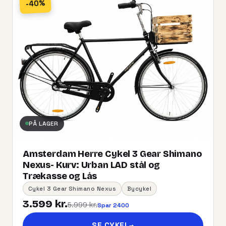
-40%
PÅ LAGER
Amsterdam Herre Cykel 3 Gear Shimano
Nexus- Kurv:​ ​Urban​ ​LAD​ ​stål og
Trækasse og Lås
Cykel 3 Gear Shimano Nexus
Bycykel
3.599 kr.
5.999 kr.
Spar 2400
SE CYKEL
→