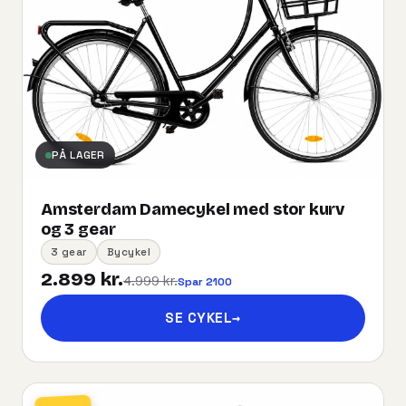
PÅ LAGER
Amsterdam Damecykel med stor kurv
og 3 gear
3 gear
Bycykel
2.899 kr.
4.999 kr.
Spar 2100
SE CYKEL
→