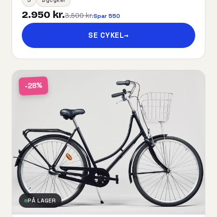
2.950 kr.
3.500 kr.
Spar 550
SE CYKEL
→
-28%
PÅ LAGER