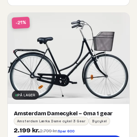
-21%
PÅ LAGER
Amsterdam Damecykel – Oma 1 gear
Amsterdam Lærka Dame cykel 3 Gear
Bycykel
2.199 kr.
2.799 kr.
Spar 600