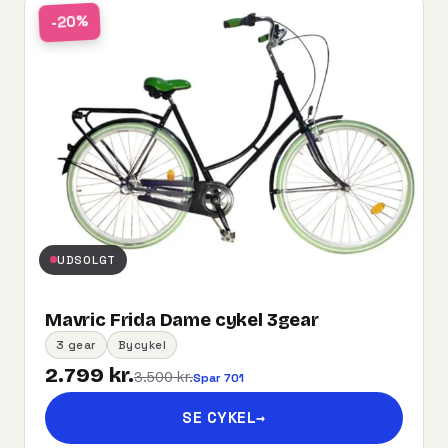
-20%
UDSOLGT
Mavric Frida Dame cykel 3gear
3 gear
Bycykel
2.799 kr.
3.500 kr.
Spar 701
SE CYKEL
→