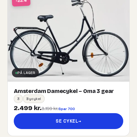
-22%
PÅ LAGER
Amsterdam Damecykel – Oma 3 gear
3
Bycykel
2.499 kr.
3.199 kr.
Spar 700
SE CYKEL
→