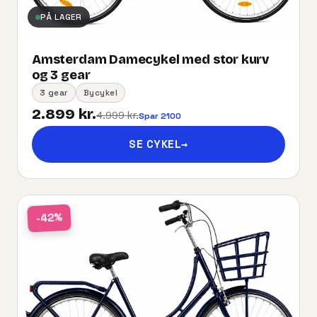
PÅ LAGER
Amsterdam Damecykel med stor kurv
og 3 gear
3 gear
Bycykel
2.899 kr.
4.999 kr.
Spar 2100
SE CYKEL
→
-42%