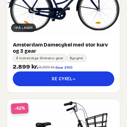
PÅ LAGER
Amsterdam Damecykel med stor kurv
og 3 gear
3 indvendige Shimano gear
Bycykel
2.899 kr.
4.999 kr.
Spar 2100
SE CYKEL
→
-42%