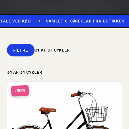
KØB
SAMLET & KØREKLAR FRA BUTIKKEN
RESER
FILTRE
31 AF 31 CYKLER
31 AF 31 CYKLER
-36%