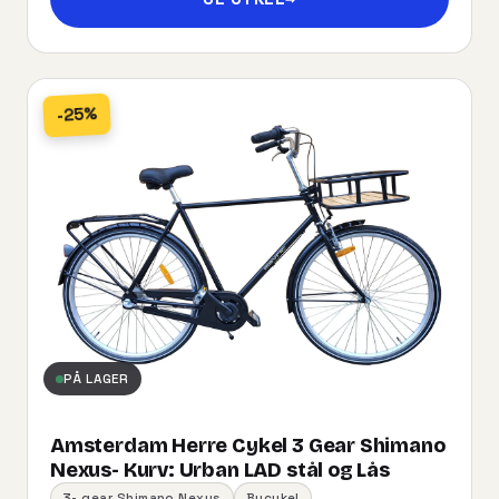
-25%
PÅ LAGER
Amsterdam Herre Cykel 3 Gear Shimano
Nexus- Kurv:​ ​Urban​ ​LAD​ ​stål og Lås
3- gear Shimano Nexus
Bycykel