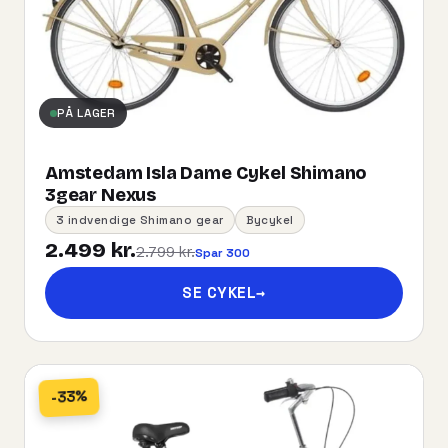
PÅ LAGER
Amstedam Isla Dame Cykel Shimano
3gear Nexus
3 indvendige Shimano gear
Bycykel
2.499 kr.
2.799 kr.
Spar 300
SE CYKEL
→
-33%