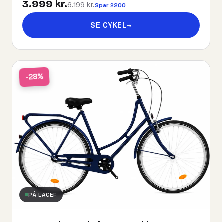
3.999 kr.
6.199 kr.
Spar 2200
SE CYKEL
→
-28%
PÅ LAGER