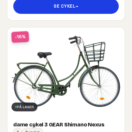
SE CYKEL
→
-16%
PÅ LAGER
dame cykel 3 GEAR Shimano Nexus
3
Bycykel