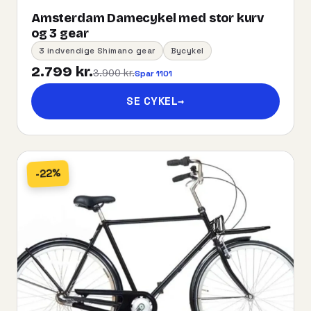
Amsterdam Damecykel med stor kurv
og 3 gear
3 indvendige Shimano gear
Bycykel
2.799 kr.
3.900 kr.
Spar 1101
SE CYKEL
→
-22%