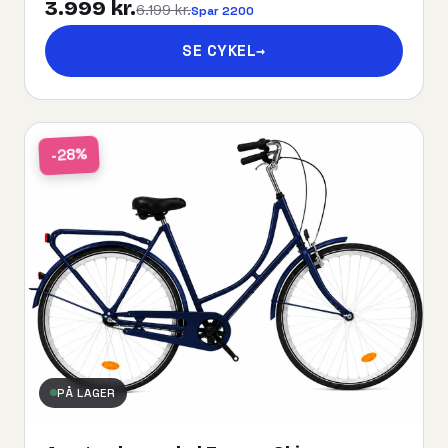
3.999 kr.
6.199 kr.
Spar 2200
SE CYKEL
→
-28%
PÅ LAGER