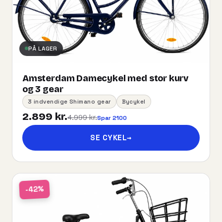
PÅ LAGER
Amsterdam Damecykel med stor kurv
og 3 gear
3 indvendige Shimano gear
Bycykel
2.899 kr.
4.999 kr.
Spar 2100
SE CYKEL
→
-42%