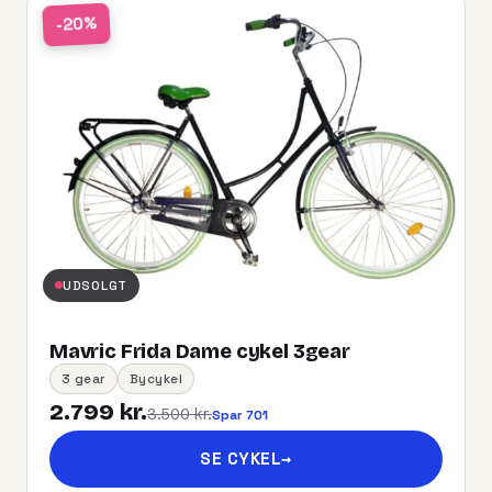
-20%
UDSOLGT
Mavric Frida Dame cykel 3gear
3 gear
Bycykel
2.799 kr.
3.500 kr.
Spar 701
SE CYKEL
→