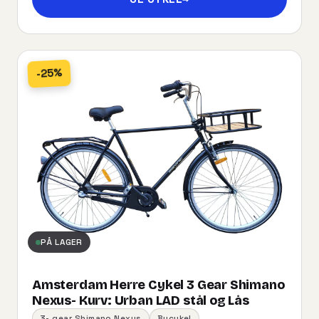
-25%
PÅ LAGER
Amsterdam Herre Cykel 3 Gear Shimano
Nexus- Kurv:​ ​Urban​ ​LAD​ ​stål og Lås
3- gear Shimano Nexus
Bycykel