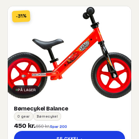
-31%
PÅ LAGER
Børnecykel Balance
0 gear
Børnecykel
450 kr.
650 kr.
Spar 200
SE CYKEL
→