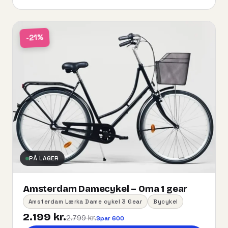
-21%
PÅ LAGER
Amsterdam Damecykel – Oma 1 gear
Amsterdam Lærka Dame cykel 3 Gear
Bycykel
2.199 kr.
2.799 kr.
Spar 600