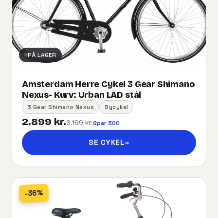
PÅ LAGER
Amsterdam Herre Cykel 3 Gear Shimano
Nexus- Kurv:​ ​Urban​ ​LAD​ ​stål
3 Gear Shimano Nexus
Bycykel
2.899 kr.
3.199 kr.
Spar 300
SE CYKEL
→
-36%