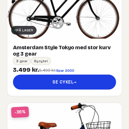
PÅ LAGER
Amsterdam Style Tokyo med stor kurv
og 3 gear
3 gear
Bycykel
3.499 kr.
5.499 kr.
Spar 2000
SE CYKEL
→
-36%