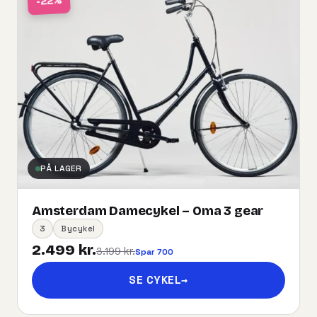
-22%
PÅ LAGER
Amsterdam Damecykel – Oma 3 gear
3
Bycykel
2.499 kr.
3.199 kr.
Spar 700
SE CYKEL
→