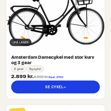
PÅ LAGER
Amsterdam Damecykel med stor kurv
og 3 gear
3 gear
Bycykel
2.899 kr.
4.999 kr.
Spar 2100
SE CYKEL
→