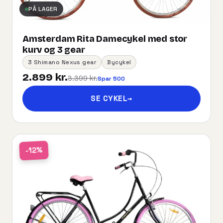
PÅ LAGER
Amsterdam Rita Damecykel med stor
kurv og 3 gear
3 Shimano Nexus gear
Bycykel
2.899 kr.
3.399 kr.
Spar 500
SE CYKEL
→
-12%