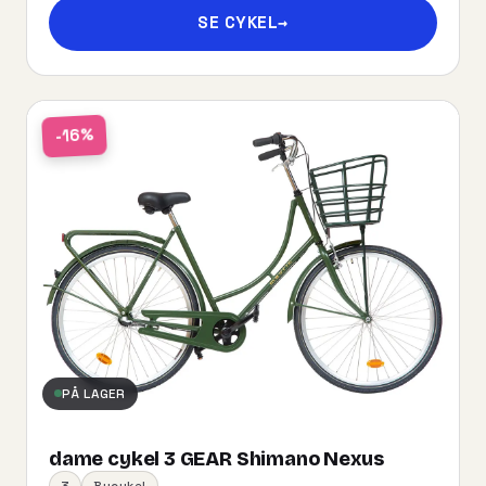
SE CYKEL
→
-16%
PÅ LAGER
dame cykel 3 GEAR Shimano Nexus
3
Bycykel