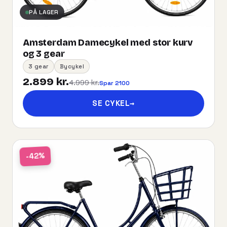
PÅ LAGER
Amsterdam Damecykel med stor kurv
og 3 gear
3 gear
Bycykel
2.899 kr.
4.999 kr.
Spar 2100
SE CYKEL
→
-42%