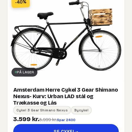
-40%
PÅ LAGER
Amsterdam Herre Cykel 3 Gear Shimano
Nexus- Kurv:​ ​Urban​ ​LAD​ ​stål og
Trækasse og Lås
Cykel 3 Gear Shimano Nexus
Bycykel
3.599 kr.
5.999 kr.
Spar 2400
SE CYKEL
→