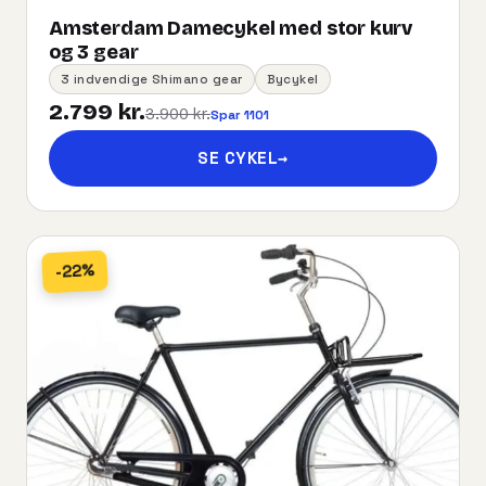
Amsterdam Damecykel med stor kurv
og 3 gear
3 indvendige Shimano gear
Bycykel
2.799 kr.
3.900 kr.
Spar 1101
SE CYKEL
→
-22%