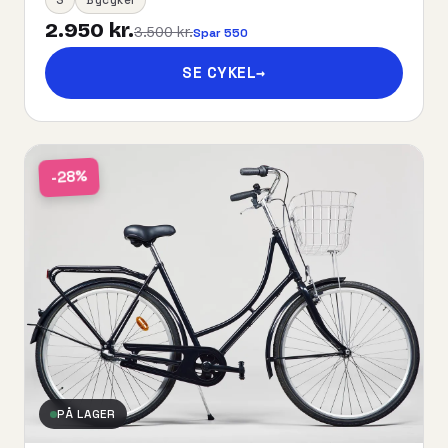
2.950 kr.
3.500 kr.
Spar 550
SE CYKEL
→
-28%
PÅ LAGER