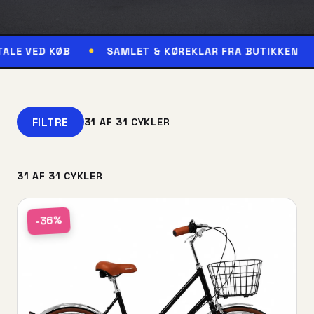
B
SAMLET & KØREKLAR FRA BUTIKKEN
RESERVÉ
FILTRE
31 AF 31 CYKLER
31 AF 31 CYKLER
-36%