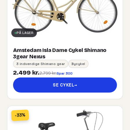
PÅ LAGER
Amstedam Isla Dame Cykel Shimano
3gear Nexus
3 indvendige Shimano gear
Bycykel
2.499 kr.
2.799 kr.
Spar 300
SE CYKEL
→
-33%