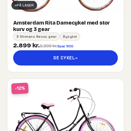
PÅ LAGER
Amsterdam Rita Damecykel med stor
kurv og 3 gear
3 Shimano Nexus gear
Bycykel
2.899 kr.
3.399 kr.
Spar 500
SE CYKEL
→
-12%