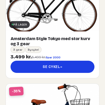
PÅ LAGER
Amsterdam Style Tokyo med stor kurv
og 3 gear
3 gear
Bycykel
3.499 kr.
5.499 kr.
Spar 2000
SE CYKEL
→
-36%