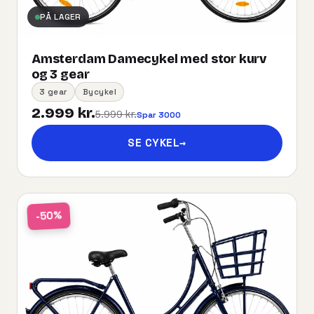
PÅ LAGER
Amsterdam Damecykel med stor kurv
og 3 gear
3 gear
Bycykel
2.999 kr.
5.999 kr.
Spar 3000
SE CYKEL
→
-50%