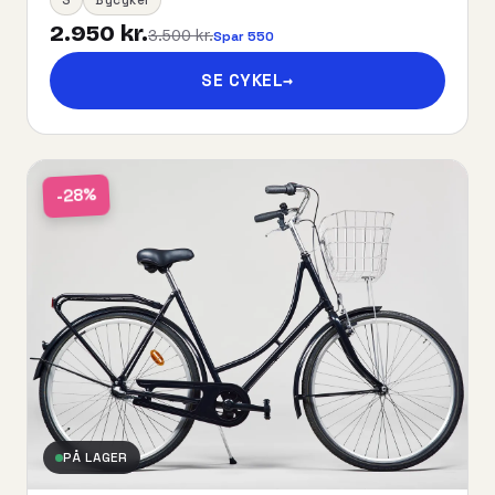
2.950 kr.
3.500 kr.
Spar 550
SE CYKEL
→
-28%
PÅ LAGER