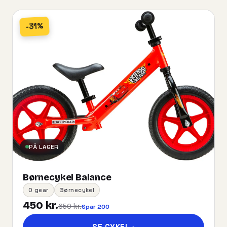
-31%
PÅ LAGER
Børnecykel Balance
0 gear
Børnecykel
450 kr.
650 kr.
Spar 200
SE CYKEL
→