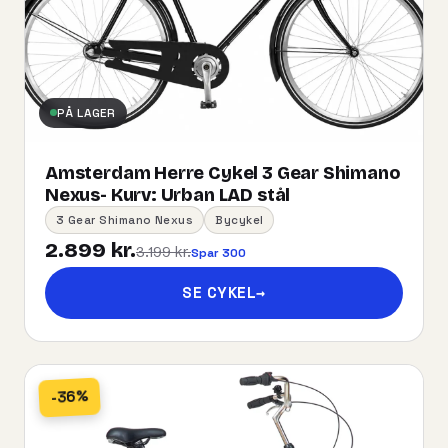
PÅ LAGER
Amsterdam Herre Cykel 3 Gear Shimano
Nexus- Kurv:​ ​Urban​ ​LAD​ ​stål
3 Gear Shimano Nexus
Bycykel
2.899 kr.
3.199 kr.
Spar 300
SE CYKEL
→
-36%