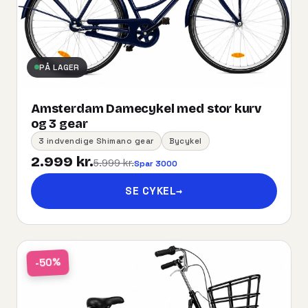
PÅ LAGER
Amsterdam Damecykel med stor kurv
og 3 gear
3 indvendige Shimano gear
Bycykel
2.999 kr.
5.999 kr.
Spar 3000
SE CYKEL
→
-50%