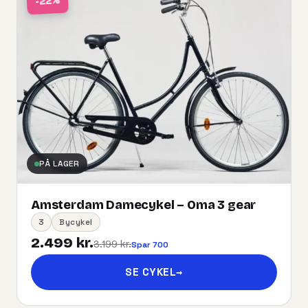
-22%
PÅ LAGER
Amsterdam Damecykel – Oma 3 gear
3
Bycykel
2.499 kr.
3.199 kr.
Spar 700
SE CYKEL
→