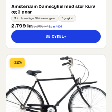
Amsterdam Damecykel med stor kurv
og 3 gear
3 indvendige Shimano gear
Bycykel
2.799 kr.
3.900 kr.
Spar 1101
SE CYKEL
→
-22%