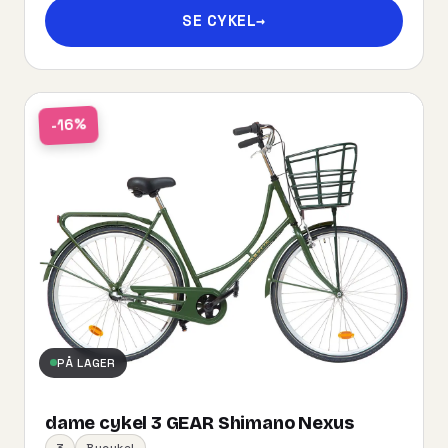
SE CYKEL
→
-16%
PÅ LAGER
dame cykel 3 GEAR Shimano Nexus
3
Bycykel