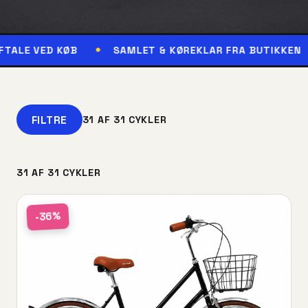
KØB
SAMLET & KØREKLAR FRA BUTIKKEN
RESER
FILTRE
31 AF 31 CYKLER
31 AF 31 CYKLER
-36%