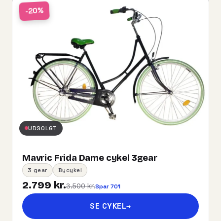
-20%
UDSOLGT
Mavric Frida Dame cykel 3gear
3 gear
Bycykel
2.799 kr.
3.500 kr.
Spar 701
SE CYKEL
→