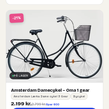
-21%
PÅ LAGER
Amsterdam Damecykel – Oma 1 gear
Amsterdam Lærka Dame cykel 3 Gear
Bycykel
2.199 kr.
2.799 kr.
Spar 600