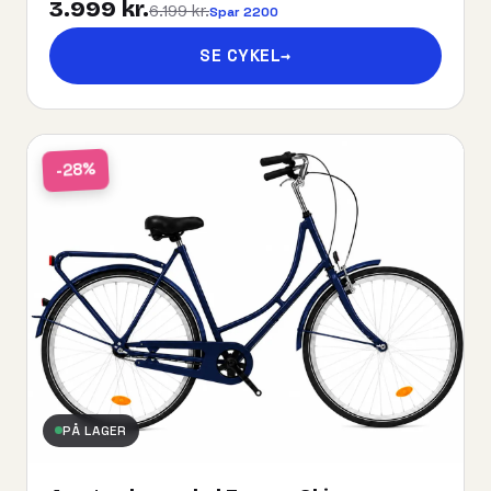
3.999 kr.
6.199 kr.
Spar 2200
SE CYKEL
→
-28%
PÅ LAGER