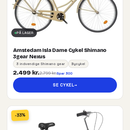
PÅ LAGER
Amstedam Isla Dame Cykel Shimano
3gear Nexus
3 indvendige Shimano gear
Bycykel
2.499 kr.
2.799 kr.
Spar 300
SE CYKEL
→
-33%