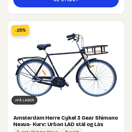
-25%
PÅ LAGER
Amsterdam Herre Cykel 3 Gear Shimano
Nexus- Kurv:​ ​Urban​ ​LAD​ ​stål og Lås
3- gear Shimano Nexus
Bycykel