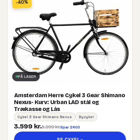
-40%
PÅ LAGER
Amsterdam Herre Cykel 3 Gear Shimano
Nexus- Kurv:​ ​Urban​ ​LAD​ ​stål og
Trækasse og Lås
Cykel 3 Gear Shimano Nexus
Bycykel
3.599 kr.
5.999 kr.
Spar 2400
SE CYKEL
→