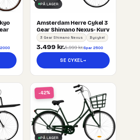
PÅ LAGER
okyo
Amsterdam Herre Cykel 3
gear
Gear Shimano Nexus- Kurv
3 Gear Shimano Nexus
Bycykel
3.499 kr.
5.999 kr.
 2000
Spar 2500
SE CYKEL
→
-42%
PÅ LAGER