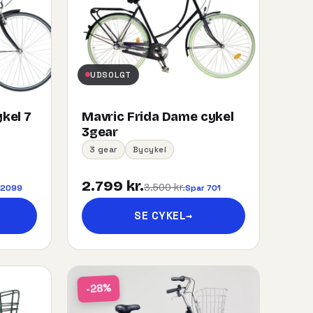
UDSOLGT
kel 7
Mavric Frida Dame cykel
3gear
3 gear
Bycykel
2.799 kr.
3.500 kr.
 2099
Spar 701
SE CYKEL
→
-28%