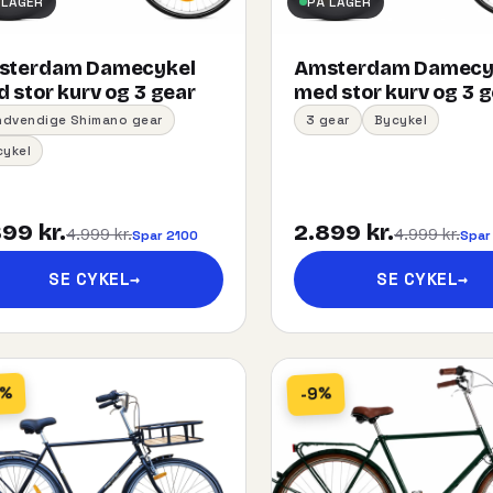
 LAGER
PÅ LAGER
sterdam Damecykel
Amsterdam Damecy
 stor kurv og 3 gear
med stor kurv og 3 
indvendige Shimano gear
3 gear
Bycykel
cykel
99 kr.
2.899 kr.
4.999 kr.
4.999 kr.
Spar 2100
Spar
SE CYKEL
→
SE CYKEL
→
5%
-9%