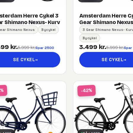
terdam Herre Cykel 3
Amsterdam Herre Cy
r Shimano Nexus- Kurv
Gear Shimano Nexus
Gear Shimano Nexus
Bycykel
3 Gear Shimano Nexus- Kur
Bycykel
99 kr.
3.499 kr.
5.999 kr.
5.999 kr.
Spar 2500
Spar
SE CYKEL
→
SE CYKEL
→
2%
-42%