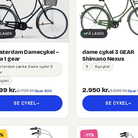
 LAGER
PÅ LAGER
sterdam Damecykel –
dame cykel 3 GEAR
 1 gear
Shimano Nexus
sterdam Lærka Dame cykel 3
3
Bycykel
ar
cykel
99 kr.
2.950 kr.
2.799 kr.
3.500 kr.
Spar 600
Spar
SE CYKEL
→
SE CYKEL
→
2%
-11%