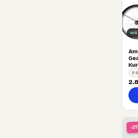
PÅ
Ams
Gea
Kurv
3 
2.8
-2