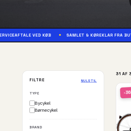
TALE VED KØB
SAMLET & KØREKLAR FRA BUTIKKEN
31 AF 
FILTRE
NULSTIL
-3
TYPE
Bycykel
Børnecykel
BRAND