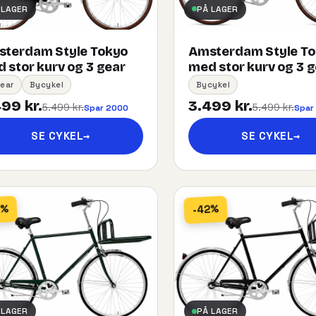
 LAGER
PÅ LAGER
terdam Style Tokyo
Amsterdam Style T
 stor kurv og 3 gear
med stor kurv og 3 
ear
Bycykel
Bycykel
99 kr.
3.499 kr.
5.499 kr.
5.499 kr.
Spar 2000
Spar
SE CYKEL
→
SE CYKEL
→
2%
-42%
 LAGER
PÅ LAGER