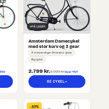
PÅ LAGER
Amsterdam Damecykel
med stor kurv og 3 gear
3 indvendige Shimano gear
Bycykel
2.799 kr.
3.900 kr.
 550
Spar 1101
SE CYKEL
→
-33%