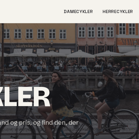
DAMECYKLER
HERRECYKLER
KLER
and og pris, og find den, der