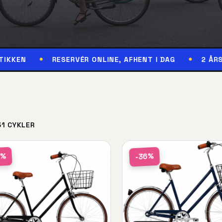
RESERVÉR ONLINE, AFHENT I DAG
2 ÅRS GARANTI
31 CYKLER
6%
-36%