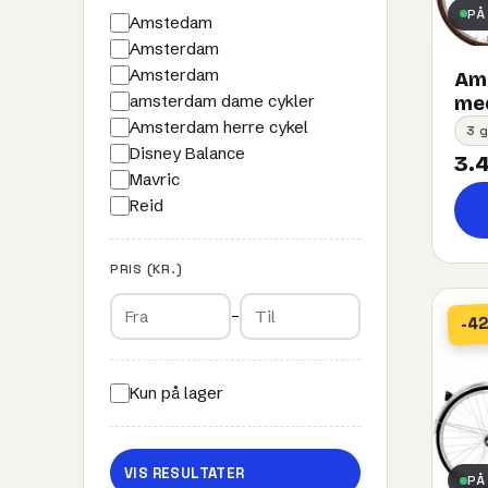
PÅ
Amstedam
Amsterdam
Amsterdam
Ams
amsterdam dame cykler
med
Amsterdam herre cykel
3 g
Disney Balance
3.4
Mavric
Reid
PRIS (KR.)
–
-4
Kun på lager
VIS RESULTATER
PÅ