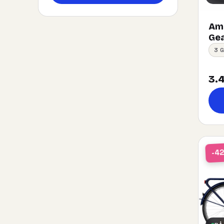
Ams
Gea
3 
3.4
-4