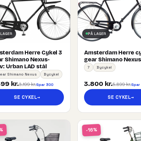
 LAGER
PÅ LAGER
terdam Herre Cykel 3
Amsterdam Herre cy
r Shimano Nexus-
gear Shimano Nexus
:​ ​Urban​ ​LAD​ ​stål
7
Bycykel
Gear Shimano Nexus
Bycykel
99 kr.
3.800 kr.
3.199 kr.
5.899 kr.
Spar 300
Spar
SE CYKEL
→
SE CYKEL
→
-16%
1%