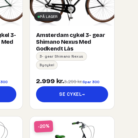
PÅ LAGER
kel 3-
Amsterdam cykel 3- gear
s Med
Shimano Nexus Med
Godkendt Lås
3- gear Shimano Nexus
Bycykel
2.999 kr.
3.299 kr.
 300
Spar 300
SE CYKEL
→
-20%