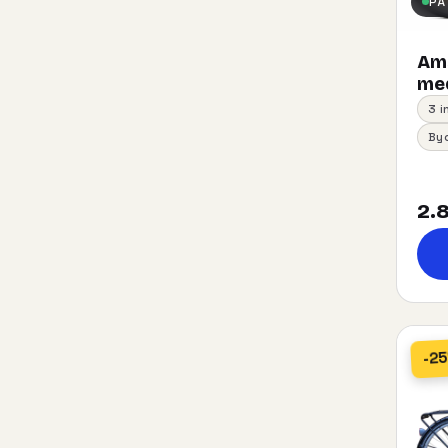
PÅ
Am
med
3 
By
2.8
-2