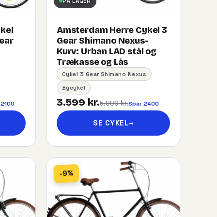
PÅ LAGER
kel
Amsterdam Herre Cykel 3
gear
Gear Shimano Nexus-
Kurv:​ ​Urban​ ​LAD​ ​stål og
Trækasse og Lås
Cykel 3 Gear Shimano Nexus
Bycykel
3.599 kr.
5.999 kr.
 2100
Spar 2400
SE CYKEL
→
-9%