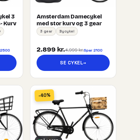
kel 3
Amsterdam Damecykel
- Kurv
med stor kurv og 3 gear
v
3 gear
Bycykel
2.899 kr.
4.999 kr.
 2500
Spar 2100
SE CYKEL
→
-40%