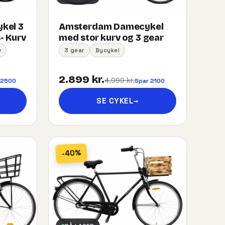
kel 3
Amsterdam Damecykel
- Kurv
med stor kurv og 3 gear
v
3 gear
Bycykel
2.899 kr.
4.999 kr.
 2500
Spar 2100
SE CYKEL
→
-40%