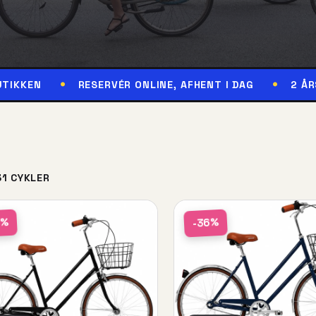
RESERVÉR ONLINE, AFHENT I DAG
2 ÅRS GARANT
31 CYKLER
6%
-36%