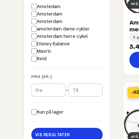
PÅ
Amstedam
Amsterdam
Amsterdam
Ams
amsterdam dame cykler
med
Amsterdam herre cykel
3 g
Disney Balance
3.4
Mavric
Reid
PRIS (KR.)
–
-4
Kun på lager
VIS RESULTATER
PÅ