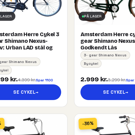
 LAGER
PÅ LAGER
terdam Herre Cykel 3
Amsterdam Herre cy
r Shimano Nexus-
gear Shimano Nexu
:​ ​Urban​ ​LAD​ ​stål og
Godkendt Lås
3- gear Shimano Nexus
 gear Shimano Nexus
Bycykel
cykel
99 kr.
2.999 kr.
4.399 kr.
3.299 kr.
Spar 1100
Spar
SE CYKEL
→
SE CYKEL
→
-36%
%