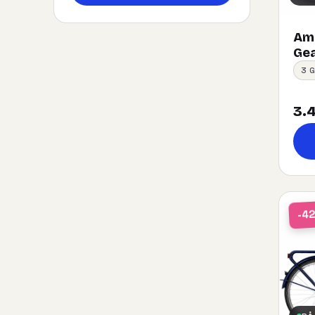
Ams
Gea
3 
3.4
-4