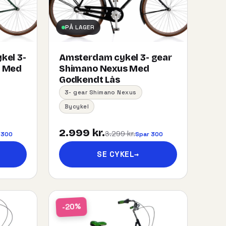
PÅ LAGER
kel 3-
Amsterdam cykel 3- gear
s Med
Shimano Nexus Med
Godkendt Lås
3- gear Shimano Nexus
Bycykel
2.999 kr.
3.299 kr.
 300
Spar 300
SE CYKEL
→
-20%