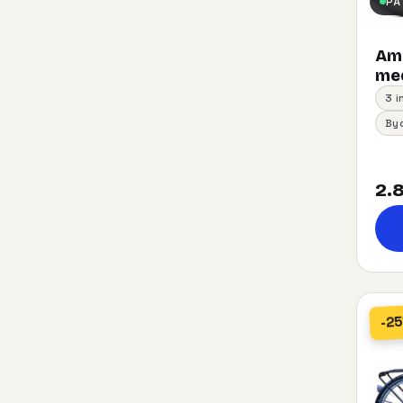
PÅ
Am
med
3 
By
2.8
-2