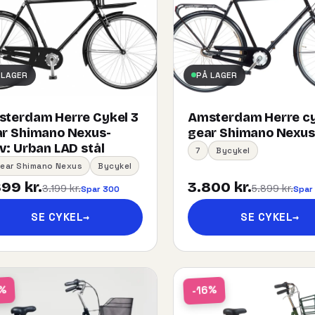
 LAGER
PÅ LAGER
terdam Herre Cykel 3
Amsterdam Herre cy
r Shimano Nexus-
gear Shimano Nexus
:​ ​Urban​ ​LAD​ ​stål
7
Bycykel
Gear Shimano Nexus
Bycykel
99 kr.
3.800 kr.
3.199 kr.
5.899 kr.
Spar 300
Spar
SE CYKEL
→
SE CYKEL
→
-16%
1%