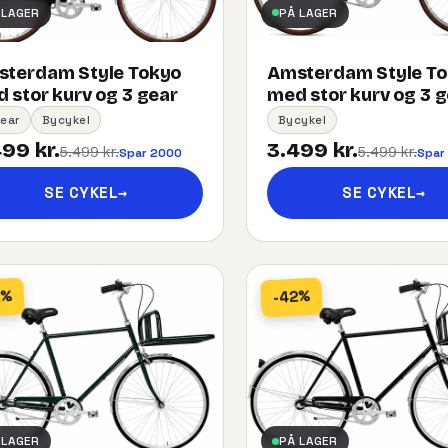
 LAGER
PÅ LAGER
terdam Style Tokyo
Amsterdam Style T
 stor kurv og 3 gear
med stor kurv og 3 
ear
Bycykel
Bycykel
99 kr.
3.499 kr.
5.499 kr.
5.499 kr.
Spar 2000
Spar
SE CYKEL
→
SE CYKEL
→
2%
-42%
 LAGER
PÅ LAGER