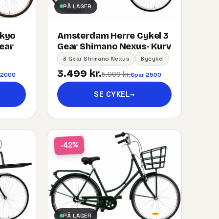
PÅ LAGER
okyo
Amsterdam Herre Cykel 3
gear
Gear Shimano Nexus- Kurv
3 Gear Shimano Nexus
Bycykel
3.499 kr.
5.999 kr.
 2000
Spar 2500
SE CYKEL
→
-42%
PÅ LAGER