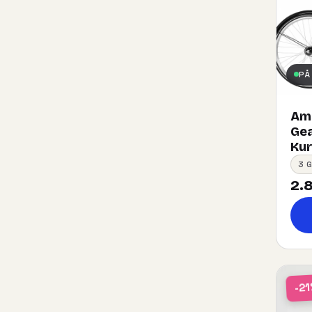
PÅ
Ams
Gea
Kurv
3 
2.8
-2