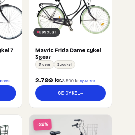
UDSOLGT
kel 7
Mavric Frida Dame cykel
3gear
3 gear
Bycykel
2.799 kr.
3.500 kr.
 2099
Spar 701
SE CYKEL
→
-28%