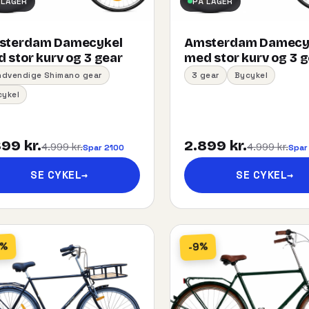
 LAGER
PÅ LAGER
sterdam Damecykel
Amsterdam Damecy
 stor kurv og 3 gear
med stor kurv og 3 
indvendige Shimano gear
3 gear
Bycykel
cykel
99 kr.
2.899 kr.
4.999 kr.
4.999 kr.
Spar 2100
Spar
SE CYKEL
→
SE CYKEL
→
5%
-9%