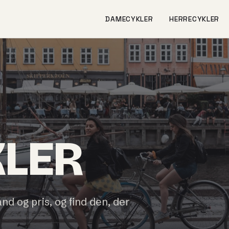
DAMECYKLER
HERRECYKLER
KLER
and og pris, og find den, der