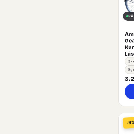
PÅ
Ams
Gea
Kurv
Lås
3-
By
3.2
-9