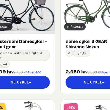
 LAGER
PÅ LAGER
sterdam Damecykel –
dame cykel 3 GEAR
 1 gear
Shimano Nexus
sterdam Lærka Dame cykel 3
3
Bycykel
ar
cykel
99 kr.
2.950 kr.
2.799 kr.
3.500 kr.
Spar 600
Spar
SE CYKEL
→
SE CYKEL
→
2%
-11%