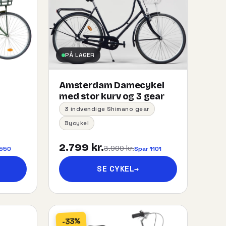
PÅ LAGER
Amsterdam Damecykel
med stor kurv og 3 gear
3 indvendige Shimano gear
Bycykel
2.799 kr.
3.900 kr.
 550
Spar 1101
SE CYKEL
→
-33%