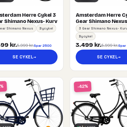
terdam Herre Cykel 3
Amsterdam Herre Cy
r Shimano Nexus- Kurv
Gear Shimano Nexus
Gear Shimano Nexus
Bycykel
3 Gear Shimano Nexus- Kur
Bycykel
99 kr.
3.499 kr.
5.999 kr.
5.999 kr.
Spar 2500
Spar
SE CYKEL
→
SE CYKEL
→
2%
-42%