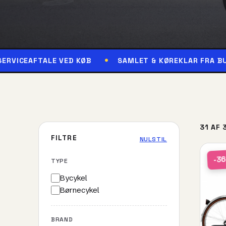
FTALE VED KØB
SAMLET & KØREKLAR FRA BUTIKKEN
31 AF 
FILTRE
NULSTIL
-3
TYPE
Bycykel
Børnecykel
BRAND