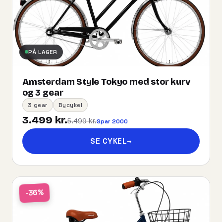
PÅ LAGER
Amsterdam Style Tokyo med stor kurv
og 3 gear
3 gear
Bycykel
3.499 kr.
5.499 kr.
Spar 2000
SE CYKEL
→
-36%