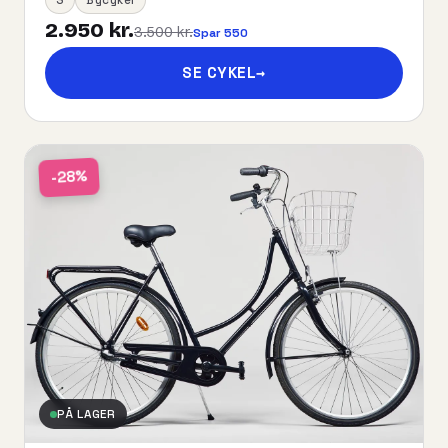
2.950 kr.
3.500 kr.
Spar 550
SE CYKEL
→
-28%
PÅ LAGER