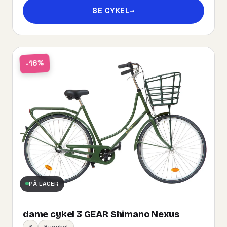
SE CYKEL
→
-16%
PÅ LAGER
dame cykel 3 GEAR Shimano Nexus
3
Bycykel