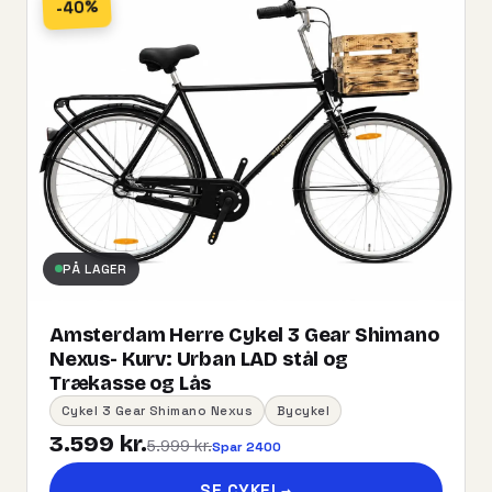
-40%
PÅ LAGER
Amsterdam Herre Cykel 3 Gear Shimano
Nexus- Kurv:​ ​Urban​ ​LAD​ ​stål og
Trækasse og Lås
Cykel 3 Gear Shimano Nexus
Bycykel
3.599 kr.
5.999 kr.
Spar 2400
SE CYKEL
→