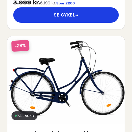
3.999 kr.
6.199 kr.
Spar 2200
SE CYKEL
→
-28%
PÅ LAGER