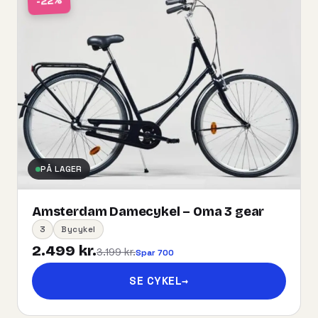
-22%
PÅ LAGER
Amsterdam Damecykel – Oma 3 gear
3
Bycykel
2.499 kr.
3.199 kr.
Spar 700
SE CYKEL
→