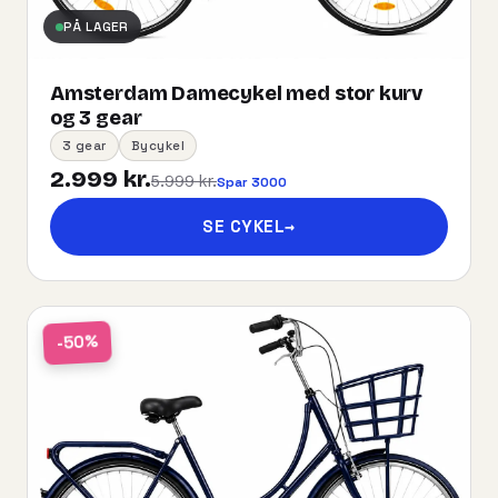
PÅ LAGER
Amsterdam Damecykel med stor kurv
og 3 gear
3 gear
Bycykel
2.999 kr.
5.999 kr.
Spar 3000
SE CYKEL
→
-50%