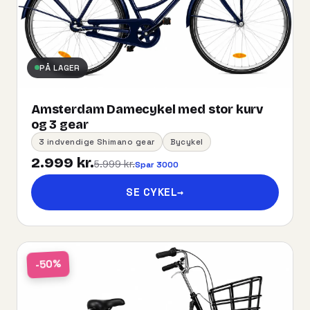
PÅ LAGER
Amsterdam Damecykel med stor kurv
og 3 gear
3 indvendige Shimano gear
Bycykel
2.999 kr.
5.999 kr.
Spar 3000
SE CYKEL
→
-50%