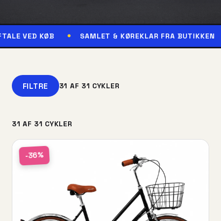
ØB
SAMLET & KØREKLAR FRA BUTIKKEN
RESERV
FILTRE
31 AF 31 CYKLER
31 AF 31 CYKLER
-36%