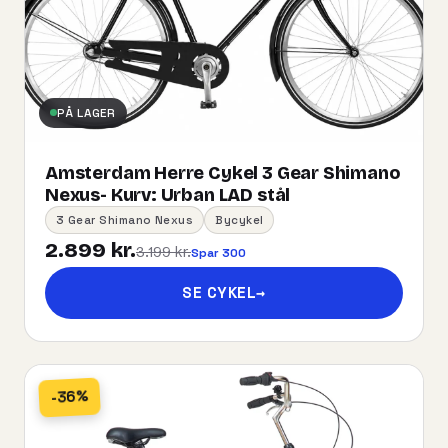
PÅ LAGER
Amsterdam Herre Cykel 3 Gear Shimano
Nexus- Kurv:​ ​Urban​ ​LAD​ ​stål
3 Gear Shimano Nexus
Bycykel
2.899 kr.
3.199 kr.
Spar 300
SE CYKEL
→
-36%