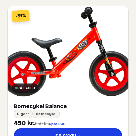
-31%
PÅ LAGER
Børnecykel Balance
0 gear
Børnecykel
450 kr.
650 kr.
Spar 200
SE CYKEL
→