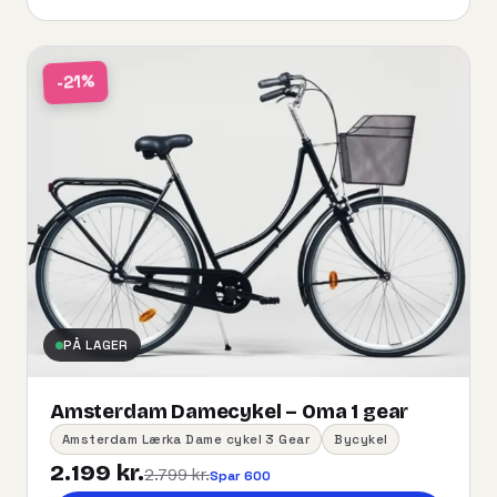
-21%
PÅ LAGER
Amsterdam Damecykel – Oma 1 gear
Amsterdam Lærka Dame cykel 3 Gear
Bycykel
2.199 kr.
2.799 kr.
Spar 600