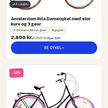
PÅ LAGER
Amsterdam Rita Damecykel med stor
kurv og 3 gear
3 Shimano Nexus gear
Bycykel
2.899 kr.
3.399 kr.
Spar 500
SE CYKEL
→
-12%