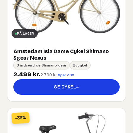
PÅ LAGER
Amstedam Isla Dame Cykel Shimano
3gear Nexus
3 indvendige Shimano gear
Bycykel
2.499 kr.
2.799 kr.
Spar 300
SE CYKEL
→
-33%