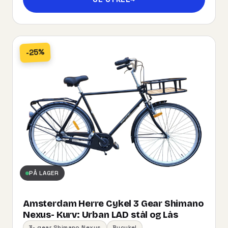
-25%
PÅ LAGER
Amsterdam Herre Cykel 3 Gear Shimano
Nexus- Kurv:​ ​Urban​ ​LAD​ ​stål og Lås
3- gear Shimano Nexus
Bycykel