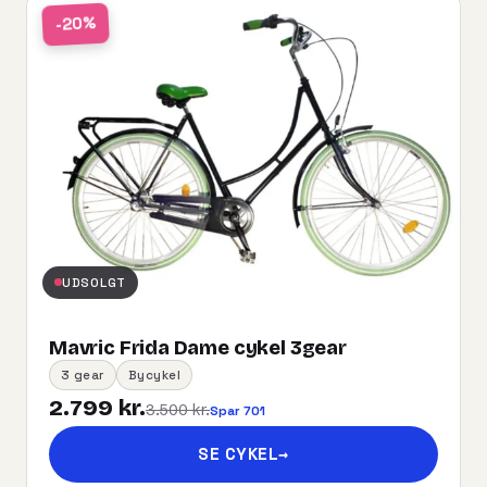
-20%
UDSOLGT
Mavric Frida Dame cykel 3gear
3 gear
Bycykel
2.799 kr.
3.500 kr.
Spar 701
SE CYKEL
→