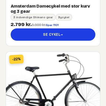
Amsterdam Damecykel med stor kurv
og 3 gear
3 indvendige Shimano gear
Bycykel
2.799 kr.
3.900 kr.
Spar 1101
SE CYKEL
→
-22%