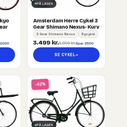
PÅ LAGER
okyo
Amsterdam Herre Cykel 3
gear
Gear Shimano Nexus- Kurv
3 Gear Shimano Nexus
Bycykel
3.499 kr.
5.999 kr.
 2000
Spar 2500
SE CYKEL
→
-42%
PÅ LAGER