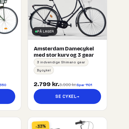
PÅ LAGER
Amsterdam Damecykel
med stor kurv og 3 gear
3 indvendige Shimano gear
Bycykel
2.799 kr.
3.900 kr.
 550
Spar 1101
SE CYKEL
→
-33%