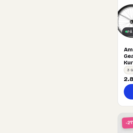
PÅ
Ams
Gea
Kurv
3 
2.8
-2