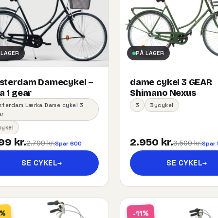
 LAGER
PÅ LAGER
sterdam Damecykel –
dame cykel 3 GEAR
 1 gear
Shimano Nexus
sterdam Lærka Dame cykel 3
3
Bycykel
ar
cykel
99 kr.
2.950 kr.
2.799 kr.
3.500 kr.
Spar 600
Spar
SE CYKEL
→
SE CYKEL
→
2%
-11%