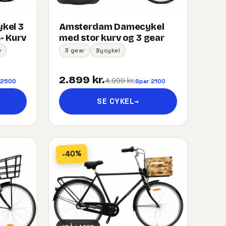
kel 3
Amsterdam Damecykel
- Kurv
med stor kurv og 3 gear
v
3 gear
Bycykel
2.899 kr.
4.999 kr.
 2500
Spar 2100
SE CYKEL
→
-40%