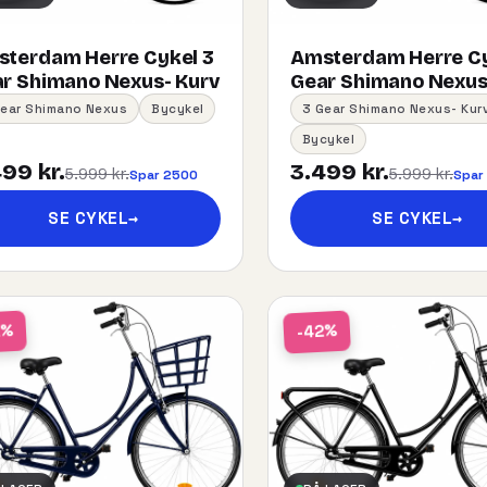
terdam Herre Cykel 3
Amsterdam Herre Cy
r Shimano Nexus- Kurv
Gear Shimano Nexus
Gear Shimano Nexus
Bycykel
3 Gear Shimano Nexus- Kur
Bycykel
99 kr.
3.499 kr.
5.999 kr.
5.999 kr.
Spar 2500
Spar
SE CYKEL
→
SE CYKEL
→
2%
-42%