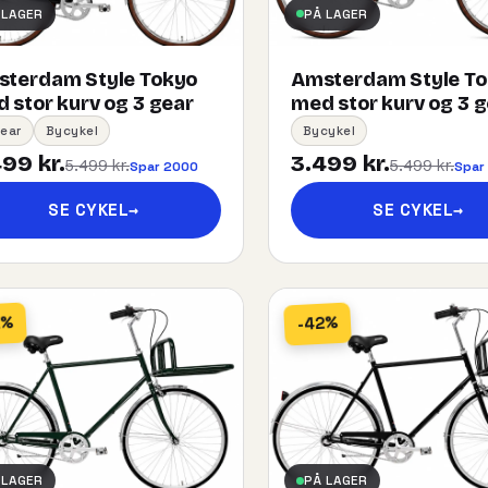
 LAGER
PÅ LAGER
terdam Style Tokyo
Amsterdam Style T
 stor kurv og 3 gear
med stor kurv og 3 
ear
Bycykel
Bycykel
99 kr.
3.499 kr.
5.499 kr.
5.499 kr.
Spar 2000
Spar
SE CYKEL
→
SE CYKEL
→
2%
-42%
 LAGER
PÅ LAGER