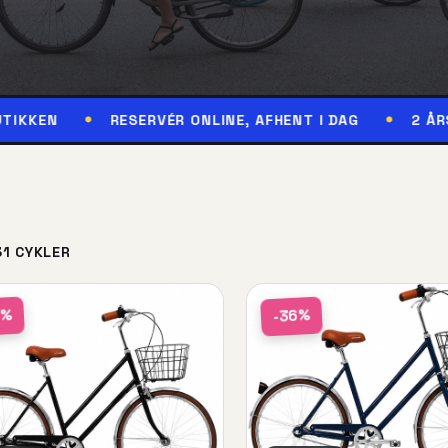
RESERVÉR ONLINE, AFHENT I DAG
2 ÅRS GARANTI
31 CYKLER
6%
-36%