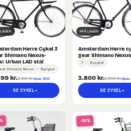
 LAGER
PÅ LAGER
terdam Herre Cykel 3
Amsterdam Herre cy
r Shimano Nexus-
gear Shimano Nexus
:​ ​Urban​ ​LAD​ ​stål
7
Bycykel
Gear Shimano Nexus
Bycykel
99 kr.
3.800 kr.
3.199 kr.
5.899 kr.
Spar 300
Spar
SE CYKEL
→
SE CYKEL
→
-16%
1%