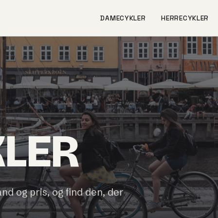
DAMECYKLER
HERRECYKLER
KLER
and og pris, og find den, der