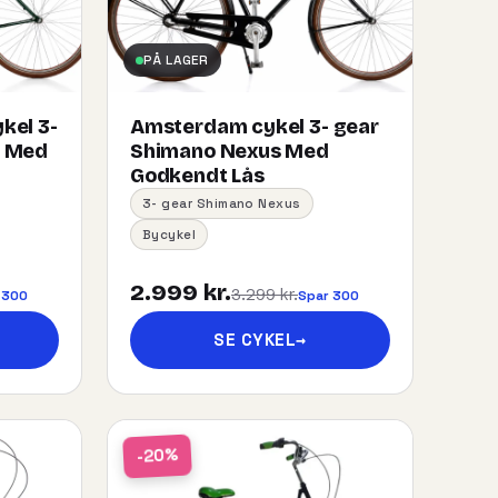
PÅ LAGER
kel 3-
Amsterdam cykel 3- gear
s Med
Shimano Nexus Med
Godkendt Lås
3- gear Shimano Nexus
Bycykel
2.999 kr.
3.299 kr.
 300
Spar 300
SE CYKEL
→
-20%