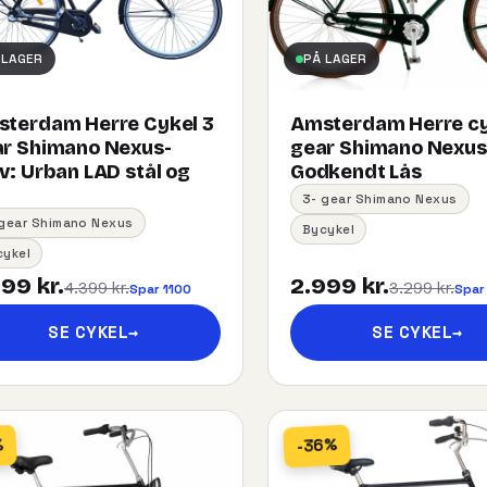
 LAGER
PÅ LAGER
terdam Herre Cykel 3
Amsterdam Herre cy
r Shimano Nexus-
gear Shimano Nexu
:​ ​Urban​ ​LAD​ ​stål og
Godkendt Lås
3- gear Shimano Nexus
 gear Shimano Nexus
Bycykel
cykel
99 kr.
2.999 kr.
4.399 kr.
3.299 kr.
Spar 1100
Spar
SE CYKEL
→
SE CYKEL
→
-36%
%