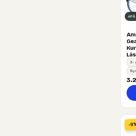
PÅ
Ams
Gea
Kurv
Lås
3-
By
3.2
-9