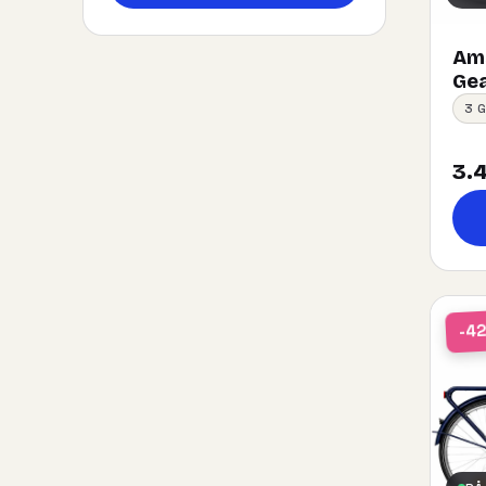
Ams
Gea
3 
3.4
-4