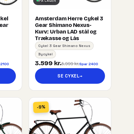
PÅ LAGER
kel
Amsterdam Herre Cykel 3
gear
Gear Shimano Nexus-
Kurv:​ ​Urban​ ​LAD​ ​stål og
Trækasse og Lås
Cykel 3 Gear Shimano Nexus
Bycykel
3.599 kr.
5.999 kr.
 2100
Spar 2400
SE CYKEL
→
-9%