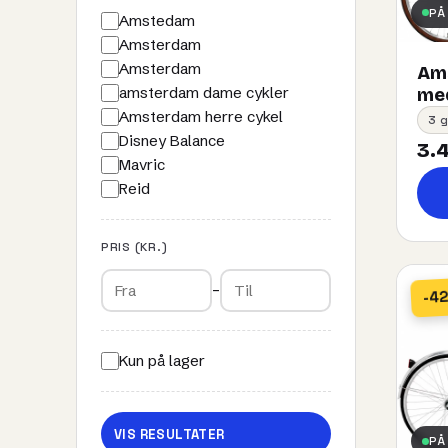
PÅ
Amstedam
Amsterdam
Amsterdam
Ams
amsterdam dame cykler
med
Amsterdam herre cykel
3 g
Disney Balance
3.4
Mavric
Reid
PRIS (KR.)
–
-4
Kun på lager
VIS RESULTATER
PÅ