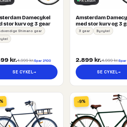
 LAGER
PÅ LAGER
sterdam Damecykel
Amsterdam Damecy
 stor kurv og 3 gear
med stor kurv og 3 
indvendige Shimano gear
3 gear
Bycykel
cykel
99 kr.
2.899 kr.
4.999 kr.
4.999 kr.
Spar 2100
Spar
SE CYKEL
→
SE CYKEL
→
5%
-9%