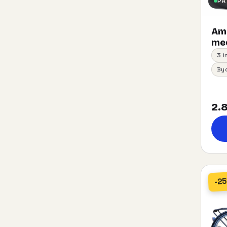
PÅ
Am
med
3 
By
2.8
-2