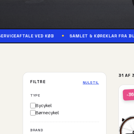
TALE VED KØB
SAMLET & KØREKLAR FRA BUTIKKEN
31 AF 
FILTRE
NULSTIL
-3
TYPE
Bycykel
Børnecykel
BRAND