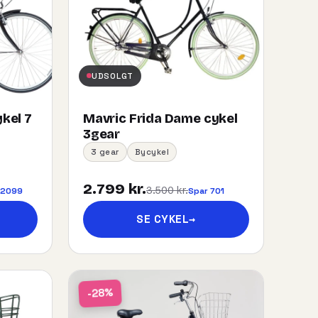
UDSOLGT
kel 7
Mavric Frida Dame cykel
3gear
3 gear
Bycykel
2.799 kr.
3.500 kr.
 2099
Spar 701
SE CYKEL
→
-28%