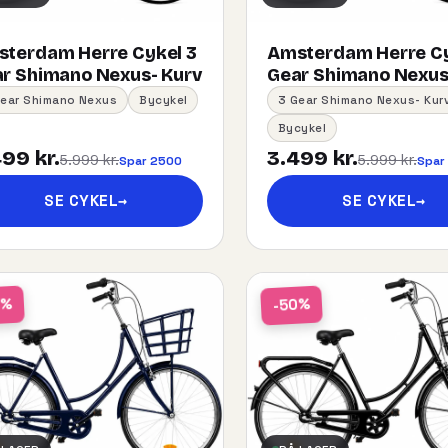
terdam Herre Cykel 3
Amsterdam Herre Cy
r Shimano Nexus- Kurv
Gear Shimano Nexus
Gear Shimano Nexus
Bycykel
3 Gear Shimano Nexus- Kur
Bycykel
99 kr.
3.499 kr.
5.999 kr.
5.999 kr.
Spar 2500
Spar
SE CYKEL
→
SE CYKEL
→
0%
-50%