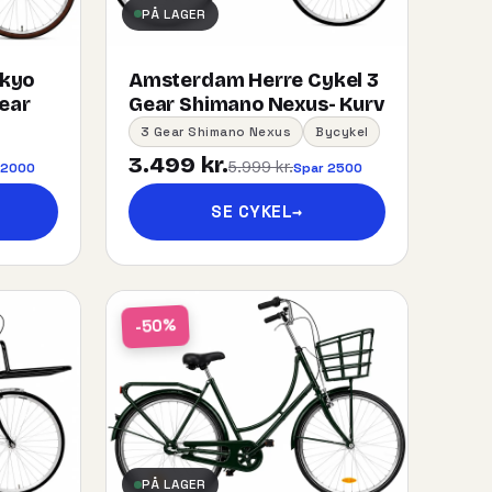
PÅ LAGER
okyo
Amsterdam Herre Cykel 3
gear
Gear Shimano Nexus- Kurv
3 Gear Shimano Nexus
Bycykel
3.499 kr.
5.999 kr.
 2000
Spar 2500
SE CYKEL
→
-50%
PÅ LAGER