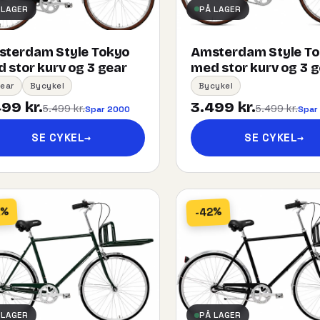
 LAGER
PÅ LAGER
terdam Style Tokyo
Amsterdam Style T
 stor kurv og 3 gear
med stor kurv og 3 
ear
Bycykel
Bycykel
99 kr.
3.499 kr.
5.499 kr.
5.499 kr.
Spar 2000
Spar
SE CYKEL
→
SE CYKEL
→
2%
-42%
 LAGER
PÅ LAGER