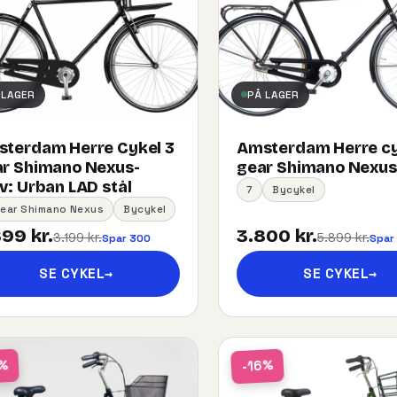
 LAGER
PÅ LAGER
terdam Herre Cykel 3
Amsterdam Herre cy
r Shimano Nexus-
gear Shimano Nexus
:​ ​Urban​ ​LAD​ ​stål
7
Bycykel
Gear Shimano Nexus
Bycykel
99 kr.
3.800 kr.
3.199 kr.
5.899 kr.
Spar 300
Spar
SE CYKEL
→
SE CYKEL
→
-16%
1%