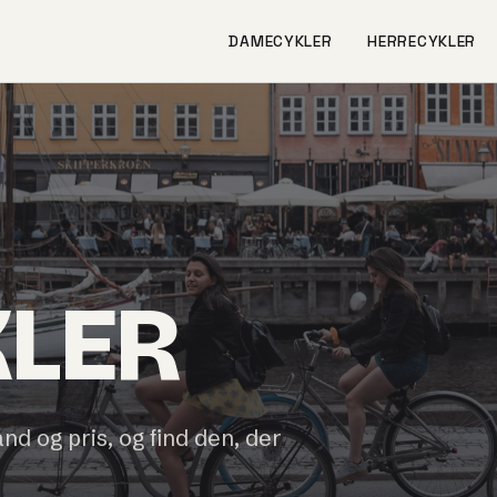
DAMECYKLER
HERRECYKLER
KLER
and og pris, og find den, der