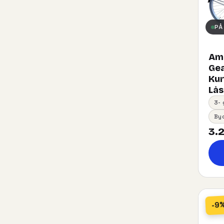
PÅ
Ams
Gea
Kurv
Lås
3-
By
3.2
-9