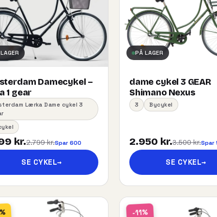
 LAGER
PÅ LAGER
sterdam Damecykel –
dame cykel 3 GEAR
 1 gear
Shimano Nexus
sterdam Lærka Dame cykel 3
3
Bycykel
ar
cykel
99 kr.
2.950 kr.
2.799 kr.
3.500 kr.
Spar 600
Spar
SE CYKEL
→
SE CYKEL
→
2%
-11%