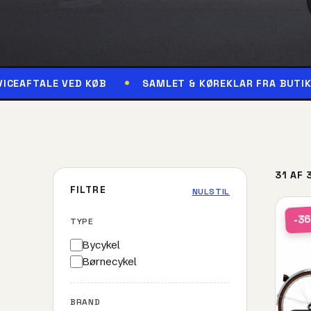
VED KØB
SAMLET & KØREKLAR FRA BUTIKKEN
R
31 AF 
FILTRE
NULSTIL
-3
TYPE
Bycykel
Børnecykel
BRAND