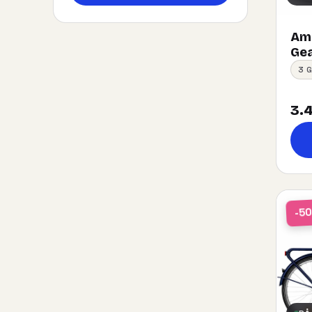
Ams
Gea
3 
3.4
-5