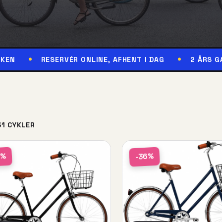
ESERVÉR ONLINE, AFHENT I DAG
2 ÅRS GARANTI
31 CYKLER
6%
-36%