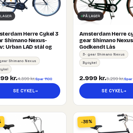
 LAGER
PÅ LAGER
terdam Herre Cykel 3
Amsterdam Herre cy
r Shimano Nexus-
gear Shimano Nexu
:​ ​Urban​ ​LAD​ ​stål og
Godkendt Lås
3- gear Shimano Nexus
 gear Shimano Nexus
Bycykel
cykel
99 kr.
2.999 kr.
4.399 kr.
3.299 kr.
Spar 1100
Spar
SE CYKEL
→
SE CYKEL
→
-36%
%