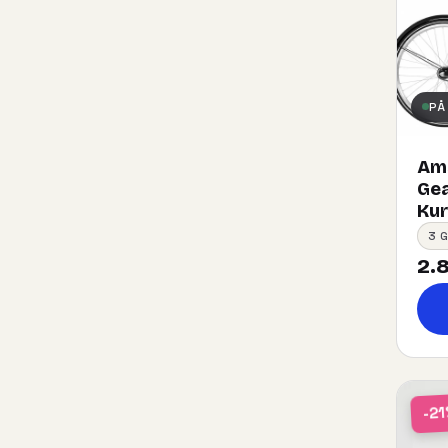
PÅ
Ams
Gea
Kurv
3 
2.8
-2