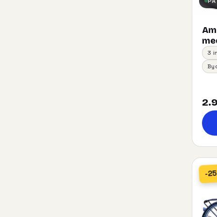
PÅ
Am
med
3 
By
2.9
-2