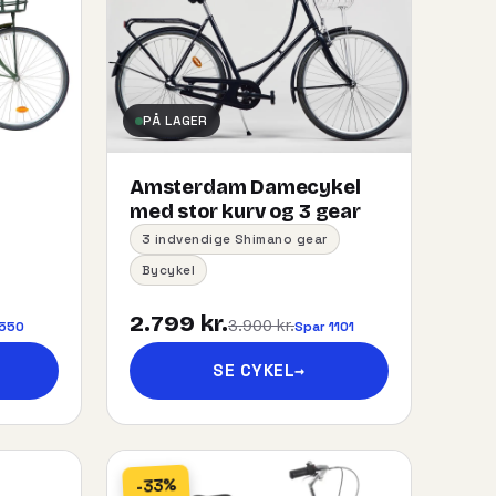
PÅ LAGER
Amsterdam Damecykel
med stor kurv og 3 gear
3 indvendige Shimano gear
Bycykel
2.799 kr.
3.900 kr.
 550
Spar 1101
SE CYKEL
→
-33%