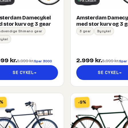
 LAGER
PÅ LAGER
sterdam Damecykel
Amsterdam Damecy
 stor kurv og 3 gear
med stor kurv og 3 
indvendige Shimano gear
3 gear
Bycykel
cykel
99 kr.
2.999 kr.
5.999 kr.
5.999 kr.
Spar 3000
Spar
SE CYKEL
→
SE CYKEL
→
5%
-9%