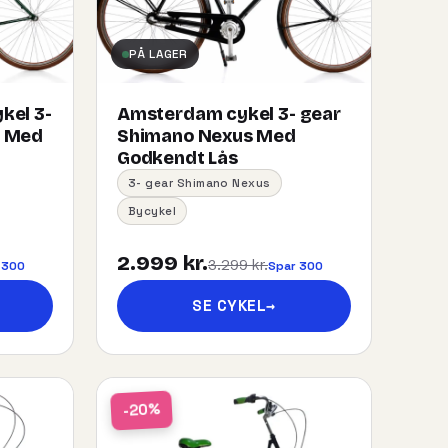
PÅ LAGER
kel 3-
Amsterdam cykel 3- gear
s Med
Shimano Nexus Med
Godkendt Lås
3- gear Shimano Nexus
Bycykel
2.999 kr.
3.299 kr.
 300
Spar 300
SE CYKEL
→
-20%