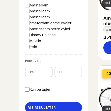
PÅ
Amstedam
Amsterdam
Amsterdam
Ams
amsterdam dame cykler
med
Amsterdam herre cykel
3 g
Disney Balance
3.4
Mavric
Reid
PRIS (KR.)
–
-4
Kun på lager
VIS RESULTATER
PÅ