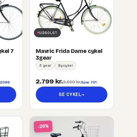
UDSOLGT
kel 7
Mavric Frida Dame cykel
3gear
3 gear
Bycykel
2.799 kr.
3.500 kr.
 2099
Spar 701
SE CYKEL
→
-28%