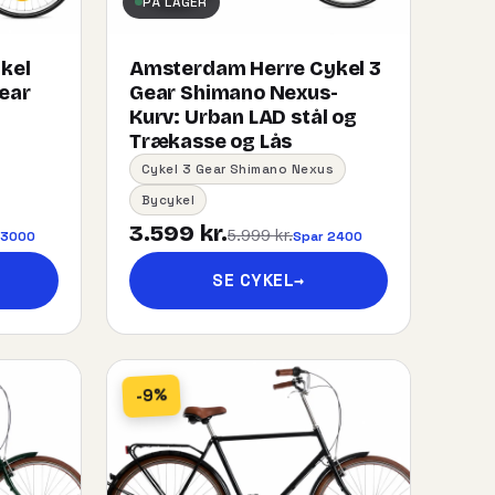
PÅ LAGER
kel
Amsterdam Herre Cykel 3
gear
Gear Shimano Nexus-
Kurv:​ ​Urban​ ​LAD​ ​stål og
Trækasse og Lås
Cykel 3 Gear Shimano Nexus
Bycykel
3.599 kr.
5.999 kr.
 3000
Spar 2400
SE CYKEL
→
-9%